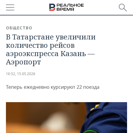
РЕГИОНЫ
ОБЩЕСТВО
В Татарстане увеличили
БАШКОРТОСТАН
НОВОСТИ
количество рейсов
ТАТАРСТАН
АНАЛИТИКА
аэроэкспресса Казань —
Аэропорт
УДМУРТИЯ
НОВОСТИ АНАЛИТИКИ
ЭКОНОМИКА
16:52, 15.05.2026
ДЕКЛАРАЦИИ О ДОХОДАХ
НОВОСТИ ЭКОНОМИКИ
ПРОМЫШЛЕННОСТЬ
Теперь ежедневно курсируют 22 поезда
КОРОЛИ ГОСЗАКАЗА ПФО
ФИНАНСЫ
НОВОСТИ
НЕДВИЖИМОСТЬ
ПРОМЫШЛЕННОСТИ
ВУЗЫ ТАТАРСТАНА
БАНКИ
НОВОСТИ НЕДВИЖИМОСТИ
АВТО
АГРОПРОМ
КОМУ ПРИНАДЛЕЖАТ
БЮДЖЕТ
НОВОСТИ АВТО
БИЗНЕС
ТОРГОВЫЕ ЦЕНТРЫ
МАШИНОСТРОЕНИЕ
ТАТАРСТАНА
ИНВЕСТИЦИИ
НОВОСТИ БИЗНЕСА
ТЕХНОЛОГИИ