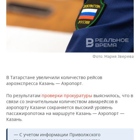
НЕФТЕХИМИЯ
РОЗНИЧНАЯ ТОРГОВЛЯ
НОВОСТИ ТЕХНОЛОГИЙ
МЕРОПРИЯТИЯ
НЕФТЬ
ТРАНСПОРТ
IT
НОВОСТИ МЕРОПРИЯТИЙ
СПОРТ
ОПК
УСЛУГИ
МЕДИА
ВЫЕЗДНАЯ РЕДАКЦИЯ
НОВОСТИ СПОРТА
ОБЩЕСТВО
ЭНЕРГЕТИКА
ТЕЛЕКОММУНИКАЦИИ
БИЗНЕС-БРАНЧИ
ФУТБОЛ
НОВОСТИ ОБЩЕСТВА
ФОТОГАЛЕРЕЯ
Фото: Мария Зверева
ONLINE-КОНФЕРЕНЦИИ
ХОККЕЙ
ВЛАСТЬ
СЮЖЕТЫ
В Татарстане увеличили количество рейсов
ОТКРЫТАЯ ЛЕКЦИЯ
БАСКЕТБОЛ
ИНФРАСТРУКТУРА
аэроэкспресса Казань — Аэропорт.
СПРАВОЧНИК
По результатам
проверки прокуратуры
выяснилось, что в
ВОЛЕЙБОЛ
ИСТОРИЯ
СПИСОК ПЕРСОН
ПОЛНАЯ ВЕРСИЯ
связи со значительным количеством авиарейсов в
аэропорту Казани сохраняется высокий уровень
КИБЕРСПОРТ
КУЛЬТУРА
СПИСОК КОМПАНИЙ
пассажиропотока на маршруте Казань — Аэропорт —
Казань.
ФИГУРНОЕ КАТАНИЕ
МЕДИЦИНА
— С учетом информации Приволжского