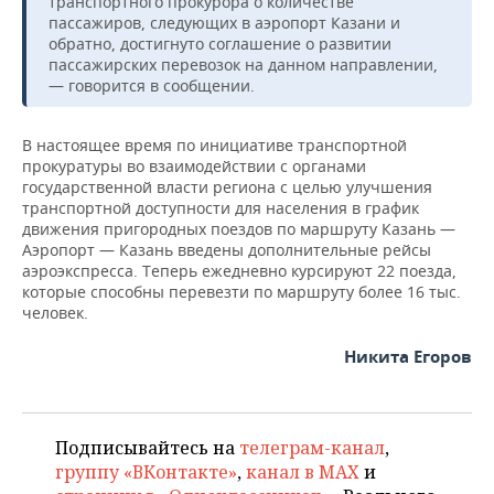
транспортного прокурора о количестве
ВОДНЫЕ ВИДЫ СПОРТА
ОБРАЗОВАНИЕ
пассажиров, следующих в аэропорт Казани и
обратно, достигнуто соглашение о развитии
ХОККЕЙ С МЯЧОМ
ПРОИСШЕСТВИЯ
пассажирских перевозок на данном направлении,
— говорится в сообщении.
В настоящее время по инициативе транспортной
прокуратуры во взаимодействии с органами
государственной власти региона с целью улучшения
транспортной доступности для населения в график
движения пригородных поездов по маршруту Казань —
Аэропорт — Казань введены дополнительные рейсы
аэроэкспресса. Теперь ежедневно курсируют 22 поезда,
которые способны перевезти по маршруту более 16 тыс.
человек.
Никита Егоров
Подписывайтесь на
телеграм-канал
,
группу «ВКонтакте»
,
канал в MAX
и