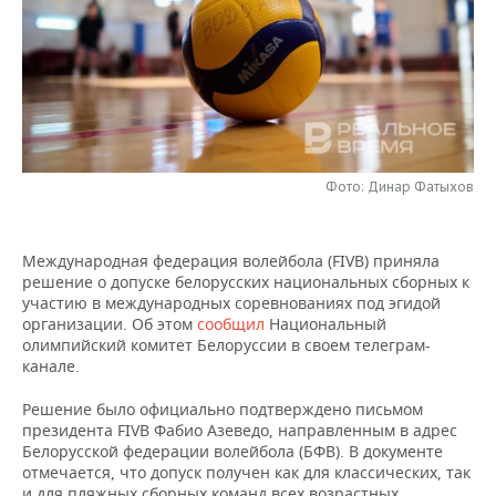
НЕФТЕХИМИЯ
РОЗНИЧНАЯ ТОРГОВЛЯ
НОВОСТИ ТЕХНОЛОГИЙ
МЕРОПРИЯТИЯ
НЕФТЬ
ТРАНСПОРТ
IT
НОВОСТИ МЕРОПРИЯТИЙ
СПОРТ
ОПК
УСЛУГИ
МЕДИА
ВЫЕЗДНАЯ РЕДАКЦИЯ
НОВОСТИ СПОРТА
ОБЩЕСТВО
ЭНЕРГЕТИКА
Фото: Динар Фатыхов
ТЕЛЕКОММУНИКАЦИИ
БИЗНЕС-БРАНЧИ
ФУТБОЛ
НОВОСТИ ОБЩЕСТВА
ФОТОГАЛЕРЕЯ
ONLINE-КОНФЕРЕНЦИИ
ХОККЕЙ
ВЛАСТЬ
СЮЖЕТЫ
Международная федерация волейбола (FIVB) приняла
решение о допуске белорусских национальных сборных к
ОТКРЫТАЯ ЛЕКЦИЯ
БАСКЕТБОЛ
ИНФРАСТРУКТУРА
СПРАВОЧНИК
участию в международных соревнованиях под эгидой
организации. Об этом
сообщил
Национальный
олимпийский комитет Белоруссии в своем телеграм-
ВОЛЕЙБОЛ
ИСТОРИЯ
СПИСОК ПЕРСОН
ПОЛНАЯ ВЕРСИЯ
канале.
КИБЕРСПОРТ
КУЛЬТУРА
СПИСОК КОМПАНИЙ
Решение было официально подтверждено письмом
президента FIVB Фабио Азеведо, направленным в адрес
ФИГУРНОЕ КАТАНИЕ
МЕДИЦИНА
Белорусской федерации волейбола (БФВ). В документе
отмечается, что допуск получен как для классических, так
и для пляжных сборных команд всех возрастных