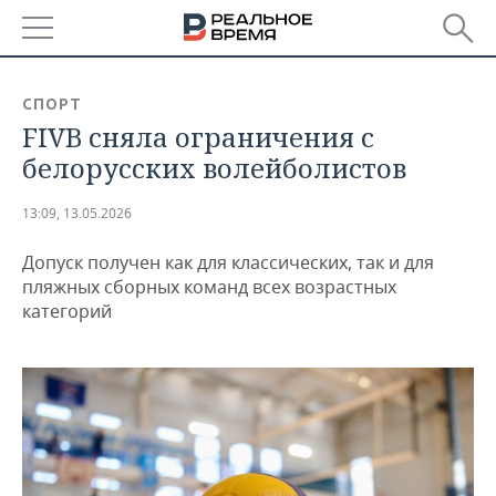
РЕГИОНЫ
СПОРТ
FIVB сняла ограничения с
БАШКОРТОСТАН
НОВОСТИ
белорусских волейболистов
ТАТАРСТАН
АНАЛИТИКА
13:09, 13.05.2026
УДМУРТИЯ
НОВОСТИ АНАЛИТИКИ
ЭКОНОМИКА
Допуск получен как для классических, так и для
ДЕКЛАРАЦИИ О ДОХОДАХ
НОВОСТИ ЭКОНОМИКИ
ПРОМЫШЛЕННОСТЬ
пляжных сборных команд всех возрастных
категорий
КОРОЛИ ГОСЗАКАЗА ПФО
ФИНАНСЫ
НОВОСТИ
НЕДВИЖИМОСТЬ
ПРОМЫШЛЕННОСТИ
ВУЗЫ ТАТАРСТАНА
БАНКИ
НОВОСТИ НЕДВИЖИМОСТИ
АВТО
АГРОПРОМ
КОМУ ПРИНАДЛЕЖАТ
БЮДЖЕТ
НОВОСТИ АВТО
БИЗНЕС
ТОРГОВЫЕ ЦЕНТРЫ
МАШИНОСТРОЕНИЕ
ТАТАРСТАНА
ИНВЕСТИЦИИ
НОВОСТИ БИЗНЕСА
ТЕХНОЛОГИИ