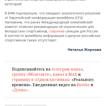
ВОДНЫЕ ВИДЫ СПОРТА
ОБРАЗОВАНИЕ
категорий.
ХОККЕЙ С МЯЧОМ
ПРОИСШЕСТВИЯ
В БФВ подчеркнули, что ожидают аналогичного решения
от Европейской конфедерации волейбола (CEV).
Напомним, что ранее Международный олимпийский
комитет отменил рекомендации об ограничениях для
белорусских спортсменов,
сохранив
санкции для России.
В контексте волейбола информация о допуске российских
спортсменов также отсутствует.
Наталья Жирнова
Подписывайтесь на
телеграм-канал
,
группу «ВКонтакте»
,
канал в MAX
и
страницу в «Одноклассниках»
«Реального
времени». Ежедневные видео на
Rutube
и
«Дзене»
.