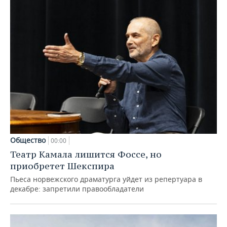
Общество
00:00
Театр Камала лишится Фоссе, но
приобретет Шекспира
Пьеса норвежского драматурга уйдет из репертуара в
декабре: запретили правообладатели