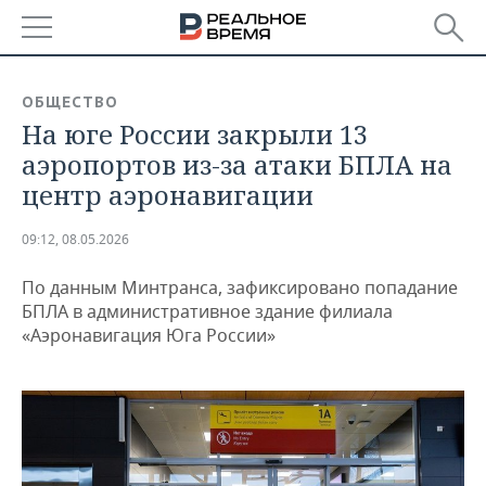
РЕГИОНЫ
ОБЩЕСТВО
На юге России закрыли 13
БАШКОРТОСТАН
НОВОСТИ
аэропортов из-за атаки БПЛА на
ТАТАРСТАН
АНАЛИТИКА
центр аэронавигации
УДМУРТИЯ
НОВОСТИ АНАЛИТИКИ
ЭКОНОМИКА
09:12, 08.05.2026
ДЕКЛАРАЦИИ О ДОХОДАХ
НОВОСТИ ЭКОНОМИКИ
ПРОМЫШЛЕННОСТЬ
По данным Минтранса, зафиксировано попадание
БПЛА в административное здание филиала
КОРОЛИ ГОСЗАКАЗА ПФО
ФИНАНСЫ
НОВОСТИ
НЕДВИЖИМОСТЬ
«Аэронавигация Юга России»
ПРОМЫШЛЕННОСТИ
ВУЗЫ ТАТАРСТАНА
БАНКИ
НОВОСТИ НЕДВИЖИМОСТИ
АВТО
АГРОПРОМ
КОМУ ПРИНАДЛЕЖАТ
БЮДЖЕТ
НОВОСТИ АВТО
БИЗНЕС
ТОРГОВЫЕ ЦЕНТРЫ
МАШИНОСТРОЕНИЕ
ТАТАРСТАНА
ИНВЕСТИЦИИ
НОВОСТИ БИЗНЕСА
ТЕХНОЛОГИИ