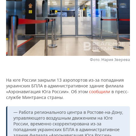
НЕФТЕХИМИЯ
РОЗНИЧНАЯ ТОРГОВЛЯ
НОВОСТИ ТЕХНОЛОГИЙ
МЕРОПРИЯТИЯ
НЕФТЬ
ТРАНСПОРТ
IT
НОВОСТИ МЕРОПРИЯТИЙ
СПОРТ
ОПК
УСЛУГИ
МЕДИА
ВЫЕЗДНАЯ РЕДАКЦИЯ
НОВОСТИ СПОРТА
ОБЩЕСТВО
ЭНЕРГЕТИКА
ТЕЛЕКОММУНИКАЦИИ
БИЗНЕС-БРАНЧИ
ФУТБОЛ
НОВОСТИ ОБЩЕСТВА
ФОТОГАЛЕРЕЯ
Фото: Мария Зверева
ONLINE-КОНФЕРЕНЦИИ
ХОККЕЙ
ВЛАСТЬ
СЮЖЕТЫ
На юге России закрыли 13 аэропортов из-за попадания
ОТКРЫТАЯ ЛЕКЦИЯ
БАСКЕТБОЛ
ИНФРАСТРУКТУРА
СПРАВОЧНИК
украинских БПЛА в административное здание филиала
«Аэронавигация Юга России». Об этом
сообщили
в пресс-
ВОЛЕЙБОЛ
ИСТОРИЯ
СПИСОК ПЕРСОН
ПОЛНАЯ ВЕРСИЯ
службе Минтранса страны.
КИБЕРСПОРТ
КУЛЬТУРА
СПИСОК КОМПАНИЙ
— Работа регионального центра в Ростове-на-Дону,
управляющего воздушным движением на Юге
ФИГУРНОЕ КАТАНИЕ
МЕДИЦИНА
России, временно скорректирована из-за
попадания украинских БПЛА в административное
здание филиала «Аэронавигация Юга России».