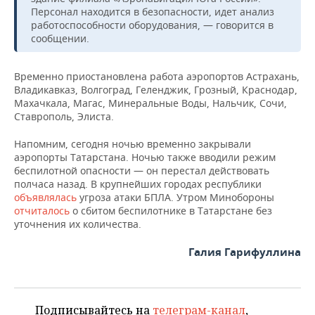
ВОДНЫЕ ВИДЫ СПОРТА
ОБРАЗОВАНИЕ
Персонал находится в безопасности, идет анализ
работоспособности оборудования, — говорится в
ХОККЕЙ С МЯЧОМ
ПРОИСШЕСТВИЯ
сообщении.
Временно приостановлена работа аэропортов Астрахань,
Владикавказ, Волгоград, Геленджик, Грозный, Краснодар,
Махачкала, Магас, Минеральные Воды, Нальчик, Сочи,
Ставрополь, Элиста.
Напомним, сегодня ночью временно закрывали
аэропорты Татарстана. Ночью также вводили режим
беспилотной опасности — он перестал действовать
полчаса назад. В крупнейших городах республики
объявлялась
угроза атаки БПЛА. Утром Минобороны
отчиталось
о сбитом беспилотнике в Татарстане без
уточнения их количества.
Галия Гарифуллина
Подписывайтесь на
телеграм-канал
,