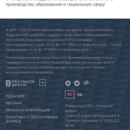
производство, образование и социальную сферу
© 2015 - 2026 Сетевое издание «Реальное время» Зарегистрировано
Федеральной службой по надзору в сфере связи, информационных
технологий и массовых коммуникаций (Роскомнадзор) –
регистрационный номер ЭЛ № ФС 77 - 79627 от 18 декабря 2020 г. (ранее
свидетельство Эл № ФС 77-59331 от 18 сентября 2014 г.)
Использование материалов Реального Времени разрешено только с
предварительного согласия правообладателей, упоминание сайта и
прямая гиперссылка обязательны при частичном или полном
воспроизведении материалов.
18+
RU
EN
РЕДАКЦИЯ
РЕКЛАМА
Учредитель ООО «Реальное
ПРАВОВАЯ ИНФОРМАЦИЯ
время»
Главный редактор Саушина А.А.
ПОЛИТИКА О ПЕРСОНАЛЬНЫХ
Телефон редакции: +7 (843) 222-
ДАННЫХ
90-80