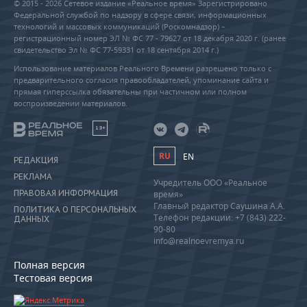
© 2015 - 2026 Сетевое издание «Реальное время» Зарегистрировано
Федеральной службой по надзору в сфере связи, информационных
технологий и массовых коммуникаций (Роскомнадзор) –
регистрационный номер ЭЛ № ФС 77 - 79627 от 18 декабря 2020 г. (ранее
свидетельство Эл № ФС 77-59331 от 18 сентября 2014 г.)
Использование материалов Реального Времени разрешено только с
предварительного согласия правообладателей, упоминание сайта и
прямая гиперссылка обязательны при частичном или полном
воспроизведении материалов.
18+
RU
EN
РЕДАКЦИЯ
РЕКЛАМА
Учредитель ООО «Реальное
ПРАВОВАЯ ИНФОРМАЦИЯ
время»
Главный редактор Саушина А.А.
ПОЛИТИКА О ПЕРСОНАЛЬНЫХ
Телефон редакции: +7 (843) 222-
ДАННЫХ
90-80
info@realnoevremya.ru
Полная версия
Тестовая версия