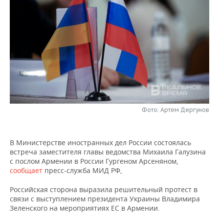
НЕФТЕХИМИЯ
РОЗНИЧНАЯ ТОРГОВЛЯ
НОВОСТИ ТЕХНОЛОГИЙ
МЕРОПРИЯТИЯ
НЕФТЬ
ТРАНСПОРТ
IT
НОВОСТИ МЕРОПРИЯТИЙ
СПОРТ
ОПК
УСЛУГИ
МЕДИА
ВЫЕЗДНАЯ РЕДАКЦИЯ
НОВОСТИ СПОРТА
ОБЩЕСТВО
ЭНЕРГЕТИКА
ТЕЛЕКОММУНИКАЦИИ
БИЗНЕС-БРАНЧИ
ФУТБОЛ
НОВОСТИ ОБЩЕСТВА
ФОТОГАЛЕРЕЯ
ONLINE-КОНФЕРЕНЦИИ
ХОККЕЙ
ВЛАСТЬ
СЮЖЕТЫ
Фото: Артем Дергунов
ОТКРЫТАЯ ЛЕКЦИЯ
БАСКЕТБОЛ
ИНФРАСТРУКТУРА
СПРАВОЧНИК
В Министерстве иностранных дел России состоялась
встреча заместителя главы ведомства Михаила Галузина
ВОЛЕЙБОЛ
ИСТОРИЯ
СПИСОК ПЕРСОН
ПОЛНАЯ ВЕРСИЯ
с послом Армении в России Гургеном Арсеняном,
сообщает
пресс-служба МИД РФ,
КИБЕРСПОРТ
КУЛЬТУРА
СПИСОК КОМПАНИЙ
Российская сторона выразила решительный протест в
ФИГУРНОЕ КАТАНИЕ
МЕДИЦИНА
связи с выступлением президента Украины Владимира
Зеленского на мероприятиях ЕС в Армении.