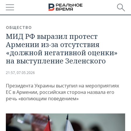
РЕГИОНЫ
ОБЩЕСТВО
МИД РФ выразил протест
БАШКОРТОСТАН
НОВОСТИ
Армении из-за отсутствия
ТАТАРСТАН
АНАЛИТИКА
«должной негативной оценки»
на выступление Зеленского
УДМУРТИЯ
НОВОСТИ АНАЛИТИКИ
ЭКОНОМИКА
21:57, 07.05.2026
ДЕКЛАРАЦИИ О ДОХОДАХ
НОВОСТИ ЭКОНОМИКИ
ПРОМЫШЛЕННОСТЬ
Президента Украины выступил на мероприятиях
КОРОЛИ ГОСЗАКАЗА ПФО
ФИНАНСЫ
НОВОСТИ
НЕДВИЖИМОСТЬ
ЕС в Армении, российская сторона назвала его
ПРОМЫШЛЕННОСТИ
речь «вопиющим поведением»
ВУЗЫ ТАТАРСТАНА
БАНКИ
НОВОСТИ НЕДВИЖИМОСТИ
АВТО
АГРОПРОМ
КОМУ ПРИНАДЛЕЖАТ
БЮДЖЕТ
НОВОСТИ АВТО
БИЗНЕС
ТОРГОВЫЕ ЦЕНТРЫ
МАШИНОСТРОЕНИЕ
ТАТАРСТАНА
ИНВЕСТИЦИИ
НОВОСТИ БИЗНЕСА
ТЕХНОЛОГИИ