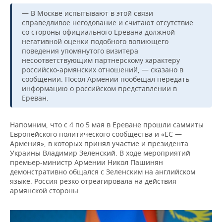
ВОДНЫЕ ВИДЫ СПОРТА
ОБРАЗОВАНИЕ
— В Москве испытывают в этой связи
справедливое негодование и считают отсутствие
ХОККЕЙ С МЯЧОМ
ПРОИСШЕСТВИЯ
со стороны официального Еревана должной
негативной оценки подобного вопиющего
поведения упомянутого визитера
несоответствующим партнерскому характеру
российско-армянских отношений, — сказано в
сообщении. Посол Армении пообещал передать
информацию о российском представлении в
Ереван.
Напомним, что с 4 по 5 мая в Ереване прошли саммиты
Европейского политического сообщества и «ЕС —
Армения», в которых принял участие и президента
Украины Владимир Зеленский. В ходе мероприятий
премьер-министр Армении Никол Пашинян
демонстративно общался с Зеленским на английском
языке. Россия резко отреагировала на действия
армянской стороны.