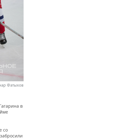
нар Фатыхов
Гагарина в
айме
е со
 забросили