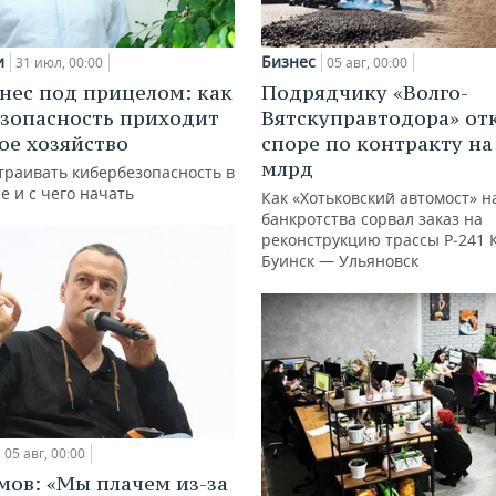
и
Бизнес
31 июл, 00:00
05 авг, 00:00
нес под прицелом: как
Подрядчику «Волго-
зопасность приходит
Вятскуправтодора» отк
кое хозяйство
споре по контракту на 
млрд
траивать кибербезопасность в
е и с чего начать
Как «Хотьковский автомост» н
банкротства сорвал заказ на
реконструкцию трассы Р‑241 
Буинск — Ульяновск
05 авг, 00:00
мов: «Мы плачем из-за