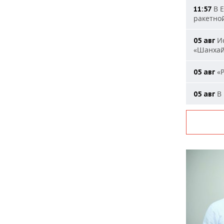
В Е
11:57
ракетно
Ис
05 авг
«Шанха
«Р
05 авг
В 
05 авг