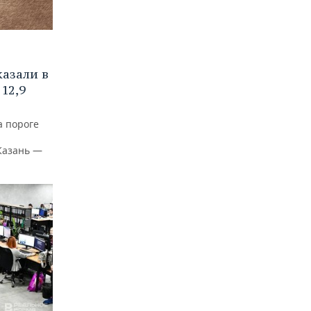
азали в
12,9
а пороге
Казань —