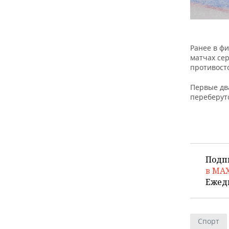
Ранее в фи
матчах сер
противост
Первые два
переберутс
Подп
в MA
Ежед
Спорт