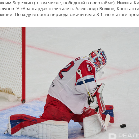
ксим Березкин (в том числе, победный в овертайме), Никита К
лунов. У «Авангарда» отличились Александр Волков, Константи
кони. По ходу второго периода омичи вели 3:1, но в итоге про