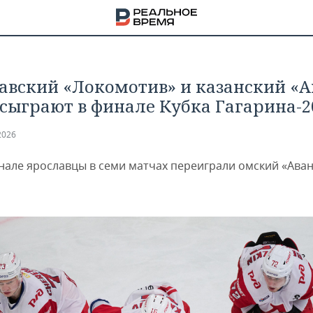
авский «Локомотив» и казанский «А
 сыграют в финале Кубка Гагарина-2
2026
нале ярославцы в семи матчах переиграли омский «Аванг
НА