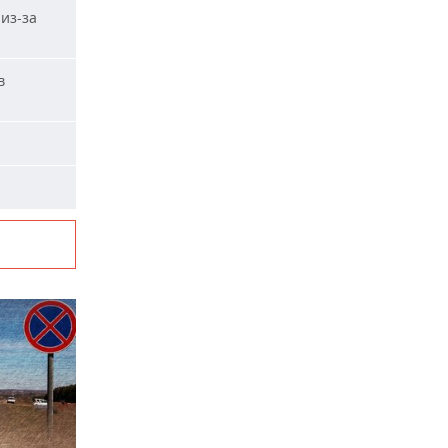
из-за
в