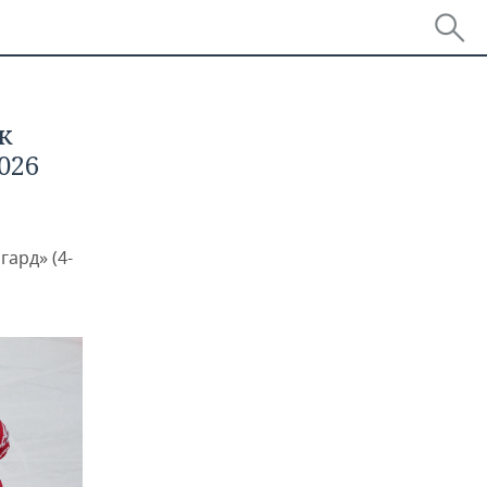
к
026
ард» (4-