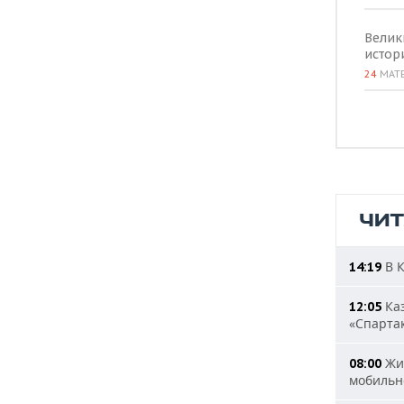
Велик
истор
24
МАТ
ЧИ
В К
14:19
Каз
12:05
«Спарта
Жит
08:00
мобильн