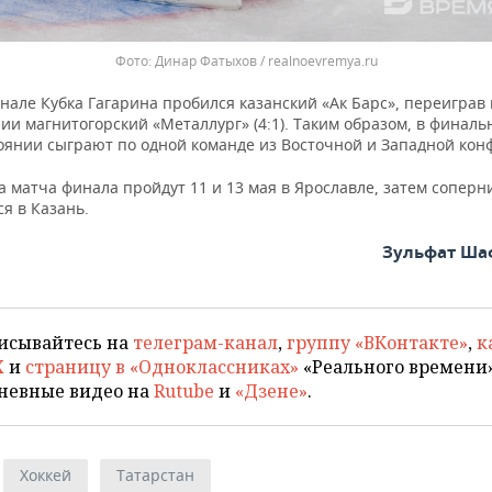
Динар Фатыхов / realnoevremya.ru
нале Кубка Гагарина пробился казанский «Ак Барс», переиграв 
ии магнитогорский «Металлург» (4:1). Таким образом, в финаль
оянии сыграют по одной команде из Восточной и Западной кон
 матча финала пройдут 11 и 13 мая в Ярославле, затем соперн
я в Казань.
Зульфат Ша
исывайтесь на
телеграм-канал
,
группу «ВКонтакте»
,
к
X
и
страницу в «Одноклассниках»
«Реального времени»
невные видео на
Rutube
и
«Дзене»
.
Хоккей
Татарстан