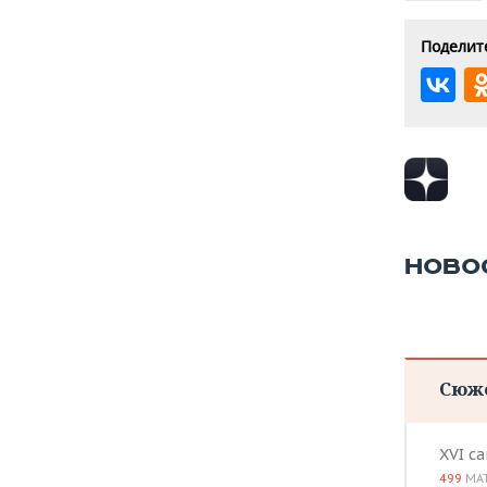
Поделите
НОВО
Сюж
XVI с
499
МА