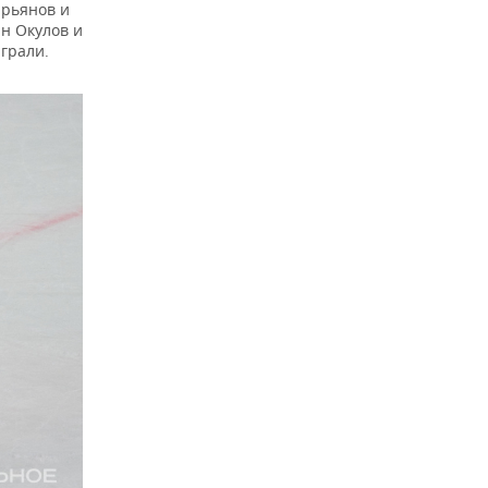
ирьянов и
н Окулов и
играли.