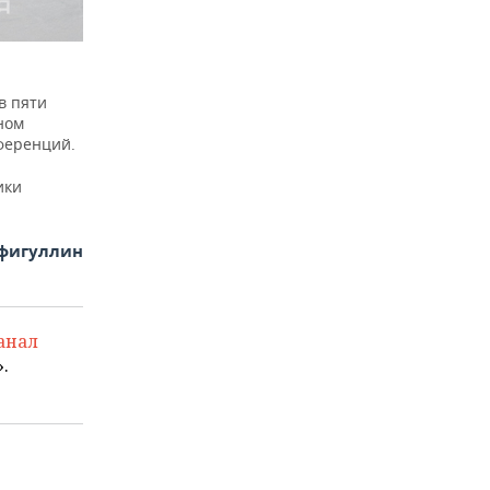
в пяти
ном
ференций.
ики
фигуллин
анал
.