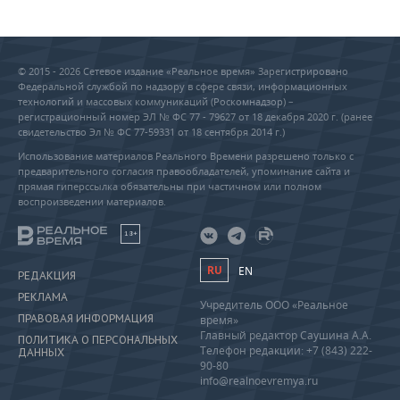
© 2015 - 2026 Сетевое издание «Реальное время» Зарегистрировано
Федеральной службой по надзору в сфере связи, информационных
технологий и массовых коммуникаций (Роскомнадзор) –
регистрационный номер ЭЛ № ФС 77 - 79627 от 18 декабря 2020 г. (ранее
свидетельство Эл № ФС 77-59331 от 18 сентября 2014 г.)
Использование материалов Реального Времени разрешено только с
предварительного согласия правообладателей, упоминание сайта и
прямая гиперссылка обязательны при частичном или полном
воспроизведении материалов.
18+
RU
EN
РЕДАКЦИЯ
РЕКЛАМА
Учредитель ООО «Реальное
ПРАВОВАЯ ИНФОРМАЦИЯ
время»
Главный редактор Саушина А.А.
ПОЛИТИКА О ПЕРСОНАЛЬНЫХ
Телефон редакции: +7 (843) 222-
ДАННЫХ
90-80
info@realnoevremya.ru