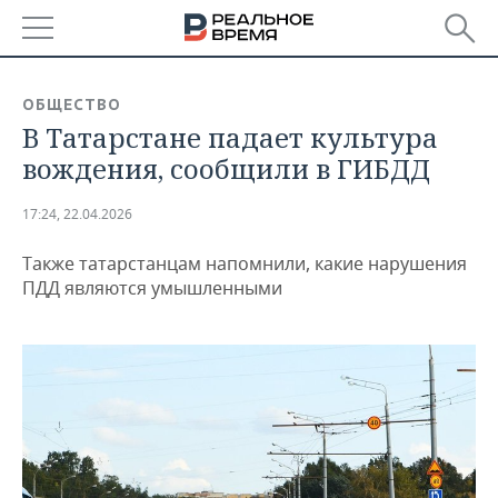
РЕГИОНЫ
ОБЩЕСТВО
В Татарстане падает культура
БАШКОРТОСТАН
НОВОСТИ
вождения, сообщили в ГИБДД
ТАТАРСТАН
АНАЛИТИКА
17:24, 22.04.2026
УДМУРТИЯ
НОВОСТИ АНАЛИТИКИ
ЭКОНОМИКА
Также татарстанцам напомнили, какие нарушения
ДЕКЛАРАЦИИ О ДОХОДАХ
НОВОСТИ ЭКОНОМИКИ
ПРОМЫШЛЕННОСТЬ
ПДД являются умышленными
КОРОЛИ ГОСЗАКАЗА ПФО
ФИНАНСЫ
НОВОСТИ
НЕДВИЖИМОСТЬ
ПРОМЫШЛЕННОСТИ
ВУЗЫ ТАТАРСТАНА
БАНКИ
НОВОСТИ НЕДВИЖИМОСТИ
АВТО
АГРОПРОМ
КОМУ ПРИНАДЛЕЖАТ
БЮДЖЕТ
НОВОСТИ АВТО
БИЗНЕС
ТОРГОВЫЕ ЦЕНТРЫ
МАШИНОСТРОЕНИЕ
ТАТАРСТАНА
ИНВЕСТИЦИИ
НОВОСТИ БИЗНЕСА
ТЕХНОЛОГИИ