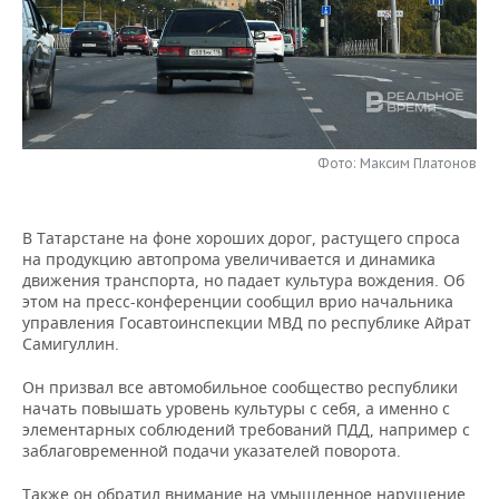
НЕФТЕХИМИЯ
РОЗНИЧНАЯ ТОРГОВЛЯ
НОВОСТИ ТЕХНОЛОГИЙ
МЕРОПРИЯТИЯ
НЕФТЬ
ТРАНСПОРТ
IT
НОВОСТИ МЕРОПРИЯТИЙ
СПОРТ
ОПК
УСЛУГИ
МЕДИА
ВЫЕЗДНАЯ РЕДАКЦИЯ
НОВОСТИ СПОРТА
ОБЩЕСТВО
ЭНЕРГЕТИКА
Фото: Максим Платонов
ТЕЛЕКОММУНИКАЦИИ
БИЗНЕС-БРАНЧИ
ФУТБОЛ
НОВОСТИ ОБЩЕСТВА
ФОТОГАЛЕРЕЯ
В Татарстане на фоне хороших дорог, растущего спроса
ONLINE-КОНФЕРЕНЦИИ
ХОККЕЙ
ВЛАСТЬ
СЮЖЕТЫ
на продукцию автопрома увеличивается и динамика
движения транспорта, но падает культура вождения. Об
ОТКРЫТАЯ ЛЕКЦИЯ
БАСКЕТБОЛ
ИНФРАСТРУКТУРА
СПРАВОЧНИК
этом на пресс-конференции сообщил врио начальника
управления Госавтоинспекции МВД по республике Айрат
Самигуллин.
ВОЛЕЙБОЛ
ИСТОРИЯ
СПИСОК ПЕРСОН
ПОЛНАЯ ВЕРСИЯ
Он призвал все автомобильное сообщество республики
КИБЕРСПОРТ
КУЛЬТУРА
СПИСОК КОМПАНИЙ
начать повышать уровень культуры с себя, а именно с
элементарных соблюдений требований ПДД, например с
заблаговременной подачи указателей поворота.
ФИГУРНОЕ КАТАНИЕ
МЕДИЦИНА
Также он обратил внимание на умышленное нарушение