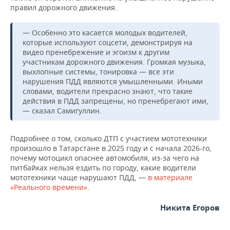
ВОДНЫЕ ВИДЫ СПОРТА
ОБРАЗОВАНИЕ
правил дорожного движения.
ХОККЕЙ С МЯЧОМ
ПРОИСШЕСТВИЯ
— Особенно это касается молодых водителей,
которые используют соцсети, демонстрируя на
видео пренебрежение и эгоизм к другим
участникам дорожного движения. Громкая музыка,
выхлопные системы, тонировка — все эти
нарушения ПДД являются умышленными. Иными
словами, водители прекрасно знают, что такие
действия в ПДД запрещены, но пренебрегают ими,
— сказал Самигуллин.
Подробнее о том, сколько ДТП с участием мототехники
произошло в Татарстане в 2025 году и с начала 2026-го,
почему мотоцикл опаснее автомобиля, из-за чего на
питбайках нельзя ездить по городу, какие водители
мототехники чаще нарушают ПДД, —
в материале
«Реального времени»
.
Никита Егоров