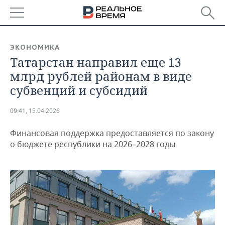
РЕГИОНЫ
ЭКОНОМИКА
Татарстан направил еще 13
БАШКОРТОСТАН
НОВОСТИ
млрд рублей районам в виде
ТАТАРСТАН
АНАЛИТИКА
субвенций и субсидий
УДМУРТИЯ
НОВОСТИ АНАЛИТИКИ
ЭКОНОМИКА
09:41, 15.04.2026
ДЕКЛАРАЦИИ О ДОХОДАХ
НОВОСТИ ЭКОНОМИКИ
ПРОМЫШЛЕННОСТЬ
Финансовая поддержка предоставляется по закону
о бюджете республики на 2026–2028 годы
КОРОЛИ ГОСЗАКАЗА ПФО
ФИНАНСЫ
НОВОСТИ
НЕДВИЖИМОСТЬ
ПРОМЫШЛЕННОСТИ
ВУЗЫ ТАТАРСТАНА
БАНКИ
НОВОСТИ НЕДВИЖИМОСТИ
АВТО
АГРОПРОМ
КОМУ ПРИНАДЛЕЖАТ
БЮДЖЕТ
НОВОСТИ АВТО
БИЗНЕС
ТОРГОВЫЕ ЦЕНТРЫ
МАШИНОСТРОЕНИЕ
ТАТАРСТАНА
ИНВЕСТИЦИИ
НОВОСТИ БИЗНЕСА
ТЕХНОЛОГИИ