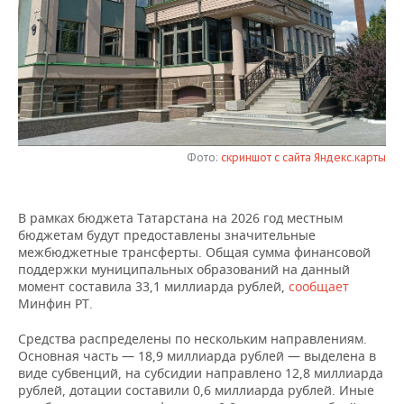
НЕФТЕХИМИЯ
РОЗНИЧНАЯ ТОРГОВЛЯ
НОВОСТИ ТЕХНОЛОГИЙ
МЕРОПРИЯТИЯ
НЕФТЬ
ТРАНСПОРТ
IT
НОВОСТИ МЕРОПРИЯТИЙ
СПОРТ
ОПК
УСЛУГИ
МЕДИА
ВЫЕЗДНАЯ РЕДАКЦИЯ
НОВОСТИ СПОРТА
ОБЩЕСТВО
ЭНЕРГЕТИКА
ТЕЛЕКОММУНИКАЦИИ
БИЗНЕС-БРАНЧИ
ФУТБОЛ
НОВОСТИ ОБЩЕСТВА
ФОТОГАЛЕРЕЯ
Фото:
скриншот с сайта Яндекс.карты
ONLINE-КОНФЕРЕНЦИИ
ХОККЕЙ
ВЛАСТЬ
СЮЖЕТЫ
В рамках бюджета Татарстана на 2026 год местным
бюджетам будут предоставлены значительные
ОТКРЫТАЯ ЛЕКЦИЯ
БАСКЕТБОЛ
ИНФРАСТРУКТУРА
СПРАВОЧНИК
межбюджетные трансферты. Общая сумма финансовой
поддержки муниципальных образований на данный
ВОЛЕЙБОЛ
ИСТОРИЯ
СПИСОК ПЕРСОН
ПОЛНАЯ ВЕРСИЯ
момент составила 33,1 миллиарда рублей,
сообщает
Минфин РТ.
КИБЕРСПОРТ
КУЛЬТУРА
СПИСОК КОМПАНИЙ
Средства распределены по нескольким направлениям.
Основная часть — 18,9 миллиарда рублей — выделена в
ФИГУРНОЕ КАТАНИЕ
МЕДИЦИНА
виде субвенций, на субсидии направлено 12,8 миллиарда
рублей, дотации составили 0,6 миллиарда рублей. Иные