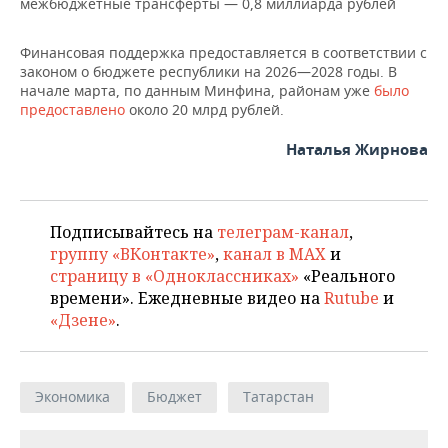
ВОДНЫЕ ВИДЫ СПОРТА
ОБРАЗОВАНИЕ
межбюджетные трансферты — 0,8 миллиарда рублей
ХОККЕЙ С МЯЧОМ
ПРОИСШЕСТВИЯ
Финансовая поддержка предоставляется в соответствии с
законом о бюджете республики на 2026—2028 годы. В
начале марта, по данным Минфина, районам уже
было
предоставлено
около 20 млрд рублей.
Наталья Жирнова
Подписывайтесь на
телеграм-канал
,
группу «ВКонтакте»
,
канал в MAX
и
страницу в «Одноклассниках»
«Реального
времени». Ежедневные видео на
Rutube
и
«Дзене»
.
Экономика
Бюджет
Татарстан