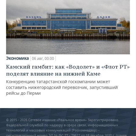
Экономика
06 авг, 00:00
Камский гамбит: как «Водолет» и «Флот РТ»
поделят влияние на нижней Каме
Конкуренцию татарстанской госкомпании может
составить нижегородский перевозчик, запустивший
рейсы до Перми
© 2015 - 2026 Сетевое издание «Реальное время» Зарегистрировано
Федеральной службой по надзору в сфере связи, информационных
технологий и массовых коммуникаций (Роскомнадзор) –
регистрационный номер ЭЛ № ФС 77 - 79627 от 18 декабря 2020 г. (ранее