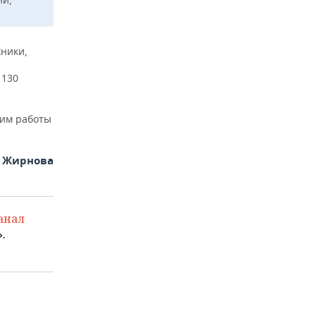
хники,
1130
им работы
я Жирнова
анал
.