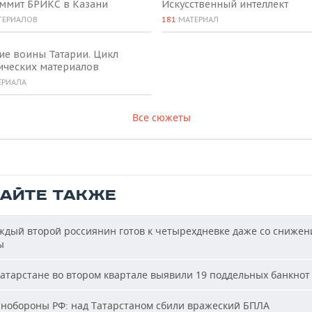
аммит БРИКС в Казани
Искусственный интеллект
ТЕРИАЛОВ
181
МАТЕРИАЛ
ие воины Татарии. Цикл
ических материалов
ЕРИАЛА
Все сюжеты
ТАЙТЕ ТАКЖЕ
дый второй россиянин готов к четырехдневке даже со сниже
ы
атарстане во втором квартале выявили 19 поддельных банкнот
обороны РФ: над Татарстаном сбили вражеский БПЛА