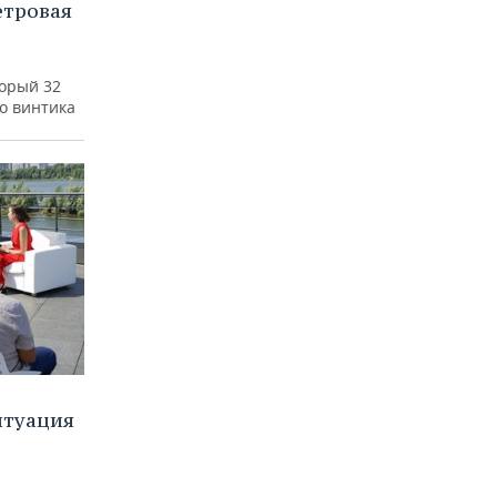
етровая
а
торый 32
го винтика
итуация