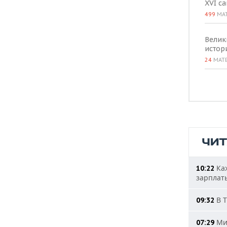
XVI с
499
МА
Велик
истор
24
МАТ
ЧИ
Каж
10:22
зарплат
В Т
09:32
Мин
07:29