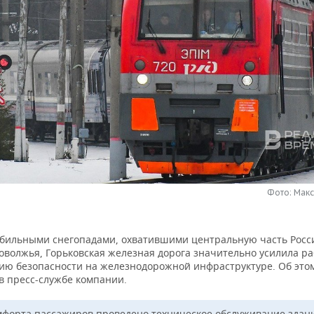
Фото: Мак
 обильными снегопадами, охватившими центральную часть Росс
оволжья, Горьковская железная дорога значительно усилила ра
ию безопасности на железнодорожной инфраструктуре. Об это
в пресс-службе компании.
мфорта пассажиров проведено техническое обслуживание здан