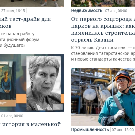
Недвижимость
27 июл, 16:15
07 авг, 08:00
ый тест-драйв для
От первого соцгорода 
иков
парков на крышах: как
изменилась строитель
ке начал работу
отрасль Казани
нтационный форум
и будущего»
К 70-летию Дня строителя — 
становления татарстанской а
и новые стандарты качества 
01 авг, 00:00
 история в маленькой
Промышленность
07 авг, 13:00
е