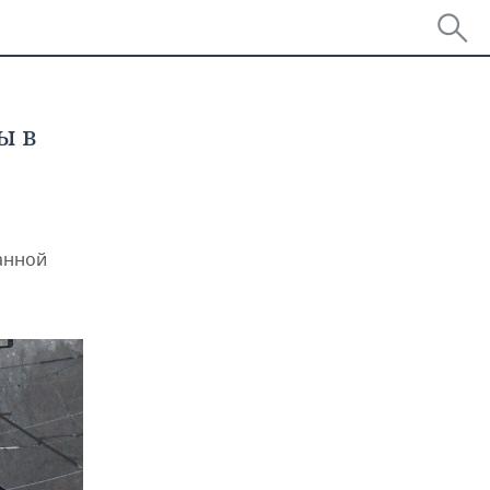
ы в
анной