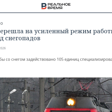
ВО
ерешла на усиленный режим работ
д снегопадов
2026
бы со снегом задействовано 105 единиц специализиров
НА