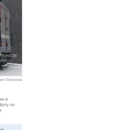
сим Платонов
ии и
боту по
м
ий,