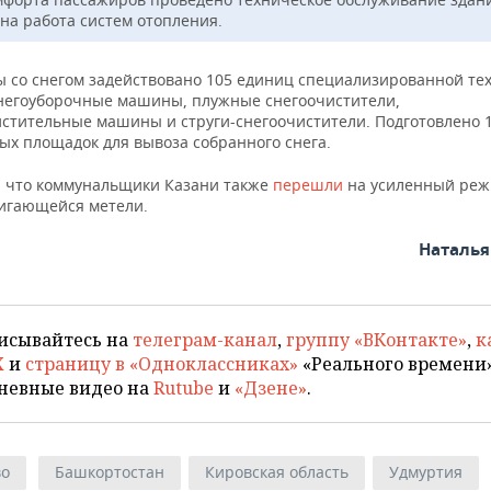
на работа систем отопления.
ы со снегом задействовано 105 единиц специализированной те
негоуборочные машины, плужные снегоочистители,
стительные машины и струги-снегоочистители. Подготовлено 
ых площадок для вывоза собранного снега.
 что коммунальщики Казани также
перешли
на усиленный реж
вигающейся метели.
Наталь
исывайтесь на
телеграм-канал
,
группу «ВКонтакте»
,
к
X
и
страницу в «Одноклассниках»
«Реального времени»
невные видео на
Rutube
и
«Дзене»
.
во
Башкортостан
Кировская область
Удмуртия