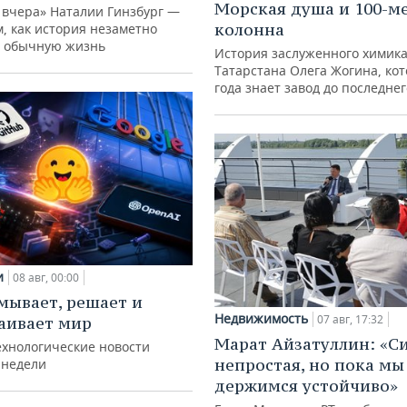
Морская душа и 100-м
 вчера» Наталии Гинзбург —
колонна
м, как история незаметно
 обычную жизнь
История заслуженного химик
Татарстана Олега Жогина, ко
года знает завод до последне
и
08 авг, 00:00
мывает, решает и
Недвижимость
07 авг, 17:32
аивает мир
Марат Айзатуллин: «С
ехнологические новости
непростая, но пока мы
 недели
держимся устойчиво»