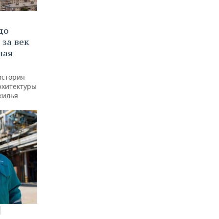
до
 за век
ная
история
рхитектуры
жилья