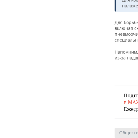
ВОДНЫЕ ВИДЫ СПОРТА
ОБРАЗОВАНИЕ
налаже
ХОККЕЙ С МЯЧОМ
ПРОИСШЕСТВИЯ
Для борьб
включая с
пневмоочи
специальн
Напомним,
из-за над
Подп
в MA
Ежед
Общест