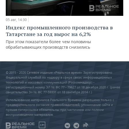
05 авг, 14:30
Индекс промышленного производства в
Татарстане за год вырос на 6,2%
При этом показатели более чем половины
обрабатывающих производств снизились
© 2015 - 2026 Сетевое издание «Реальное время» Зарегистрировано
Федеральной службой по надзору в сфере связи, информационных
технологий и массовых коммуникаций (Роскомнадзор) –
регистрационный номер ЭЛ № ФС 77 - 79627 от 18 декабря 2020 г. (ранее
свидетельство Эл № ФС 77-59331 от 18 сентября 2014 г.)
Использование материалов Реального Времени разрешено только с
предварительного согласия правообладателей, упоминание сайта и
прямая гиперссылка обязательны при частичном или полном
воспроизведении материалов.
18+