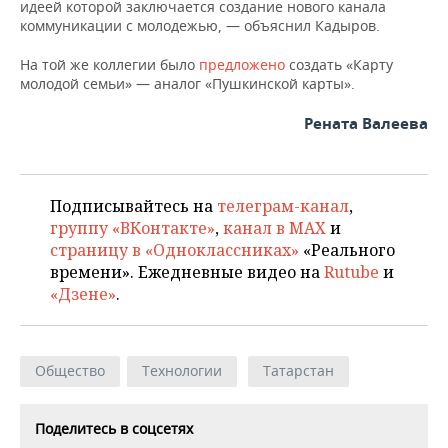
ВОДНЫЕ ВИДЫ СПОРТА
ОБРАЗОВАНИЕ
идеей которой заключается создание нового канала
коммуникации с молодежью, — объяснил Кадыров.
ХОККЕЙ С МЯЧОМ
ПРОИСШЕСТВИЯ
На той же коллегии было
предложено
создать «Карту
молодой семьи» — аналог «Пушкинской карты».
Рената Валеева
Подписывайтесь на
телеграм-канал
,
группу «ВКонтакте»
,
канал в MAX
и
страницу в «Одноклассниках»
«Реального
времени». Ежедневные видео на
Rutube
и
«Дзене»
.
Общество
Технологии
Татарстан
Поделитесь в соцсетях