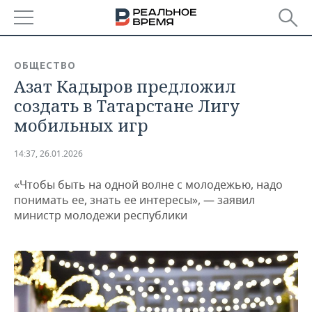
РЕГИОНЫ
ОБЩЕСТВО
Азат Кадыров предложил
БАШКОРТОСТАН
НОВОСТИ
создать в Татарстане Лигу
ТАТАРСТАН
АНАЛИТИКА
мобильных игр
УДМУРТИЯ
НОВОСТИ АНАЛИТИКИ
ЭКОНОМИКА
14:37, 26.01.2026
ДЕКЛАРАЦИИ О ДОХОДАХ
НОВОСТИ ЭКОНОМИКИ
ПРОМЫШЛЕННОСТЬ
«Чтобы быть на одной волне с молодежью, надо
понимать ее, знать ее интересы», — заявил
КОРОЛИ ГОСЗАКАЗА ПФО
ФИНАНСЫ
НОВОСТИ
НЕДВИЖИМОСТЬ
министр молодежи республики
ПРОМЫШЛЕННОСТИ
ВУЗЫ ТАТАРСТАНА
БАНКИ
НОВОСТИ НЕДВИЖИМОСТИ
АВТО
АГРОПРОМ
КОМУ ПРИНАДЛЕЖАТ
БЮДЖЕТ
НОВОСТИ АВТО
БИЗНЕС
ТОРГОВЫЕ ЦЕНТРЫ
МАШИНОСТРОЕНИЕ
ТАТАРСТАНА
ИНВЕСТИЦИИ
НОВОСТИ БИЗНЕСА
ТЕХНОЛОГИИ