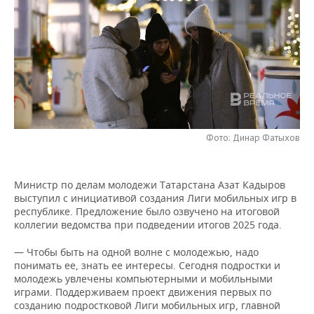
НЕФТЕХИМИЯ
РОЗНИЧНАЯ ТОРГОВЛЯ
НОВОСТИ ТЕХНОЛОГИЙ
МЕРОПРИЯТИЯ
НЕФТЬ
ТРАНСПОРТ
IT
НОВОСТИ МЕРОПРИЯТИЙ
СПОРТ
ОПК
УСЛУГИ
МЕДИА
ВЫЕЗДНАЯ РЕДАКЦИЯ
НОВОСТИ СПОРТА
ОБЩЕСТВО
ЭНЕРГЕТИКА
ТЕЛЕКОММУНИКАЦИИ
БИЗНЕС-БРАНЧИ
ФУТБОЛ
НОВОСТИ ОБЩЕСТВА
ФОТОГАЛЕРЕЯ
Фото: Динар Фатыхов
ONLINE-КОНФЕРЕНЦИИ
ХОККЕЙ
ВЛАСТЬ
СЮЖЕТЫ
Министр по делам молодежи Татарстана Азат Кадыров
ОТКРЫТАЯ ЛЕКЦИЯ
БАСКЕТБОЛ
ИНФРАСТРУКТУРА
СПРАВОЧНИК
выступил с инициативой создания Лиги мобильных игр в
республике. Предложение было озвучено на итоговой
ВОЛЕЙБОЛ
ИСТОРИЯ
СПИСОК ПЕРСОН
ПОЛНАЯ ВЕРСИЯ
коллегии ведомства при подведении итогов 2025 года.
КИБЕРСПОРТ
КУЛЬТУРА
СПИСОК КОМПАНИЙ
— Чтобы быть на одной волне с молодежью, надо
понимать ее, знать ее интересы. Сегодня подростки и
молодежь увлечены компьютерными и мобильными
ФИГУРНОЕ КАТАНИЕ
МЕДИЦИНА
играми. Поддерживаем проект движения первых по
созданию подростковой Лиги мобильных игр, главной