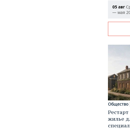
Ср
05 авг
— мая 20
Общество
Рестарт
жилье д
специал