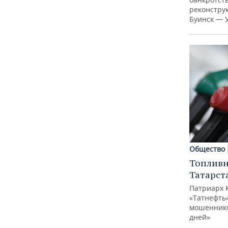
реконстру
Буинск — 
Общество
Топливн
Татарст
Патриарх 
«Татнефть»
мошеннико
дней»