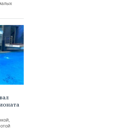
малых
вал
пионата
нкой,
лотой