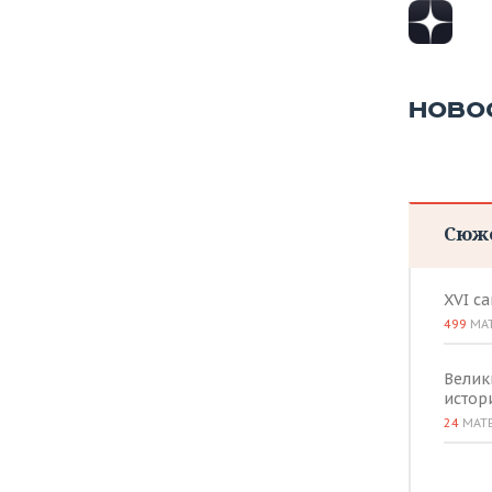
НОВО
Сюж
XVI с
499
МА
Велик
истор
24
МАТ