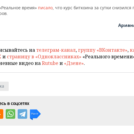
 «Реальное время»
писало
, что курс биткоина за сутки снизился 
ров.
Ариан
исывайтесь на
телеграм-канал
,
группу «ВКонтакте»
,
к
X
и
страницу в «Одноклассниках»
«Реального времени»
невные видео на
Rutube
и
«Дзене»
.
ка
сь в соцсетях