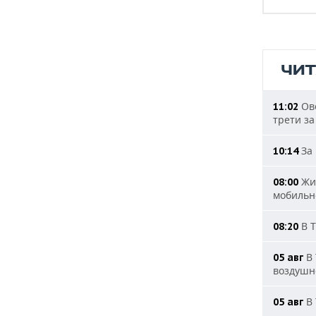
ЧИ
Ове
11:02
трети за
За 
10:14
Жит
08:00
мобильн
В Т
08:20
В 
05 авг
воздушн
В 
05 авг