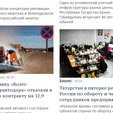
Один из основателей учетной
инфраструктуры рынка ценны
ботки концепции реновации
Республики Татарстан Еркин
ого квартала в Зеленодольске
Губайдуллин встречает 80-ле
всероссийский хакатон
юбилей
авг, 00:00
Бизнес
00:00
ику «Волго-
Татарстан в пятерке р
равтодора» отказали в
России по обороту и ч
о контракту на 12,9
сотрудников предпри
«Реальное время» составило 
овский автомост» на пороге
субъектов страны по обороту 
а сорвал заказ на