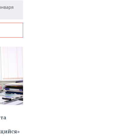
января
ета
щийся»