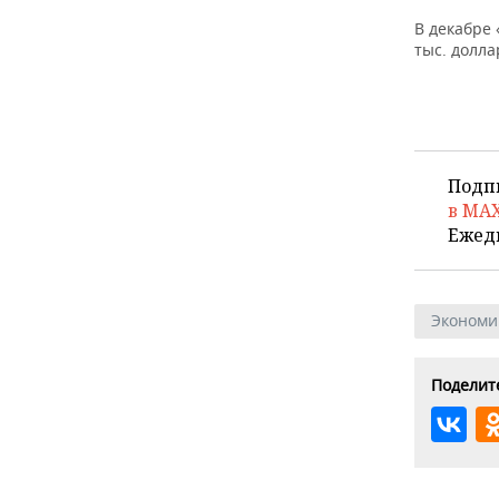
ВОДНЫЕ ВИДЫ СПОРТА
ОБРАЗОВАНИЕ
В декабре
тыс. долла
ХОККЕЙ С МЯЧОМ
ПРОИСШЕСТВИЯ
Подп
в MA
Ежед
Экономи
Поделите