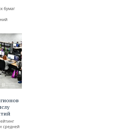
х бумаг
тний
егионов
ислу
ятий
рейтинг
и средней