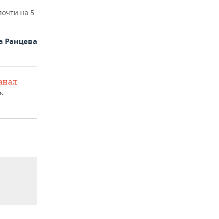
почти на 5
а Ранцева
анал
.