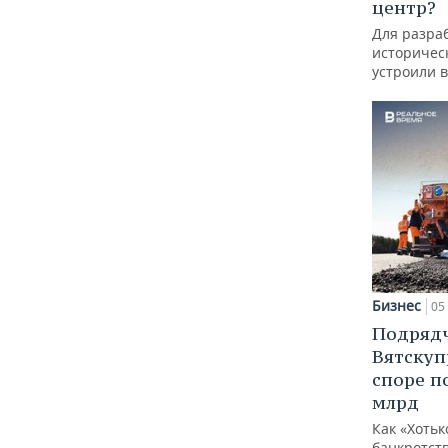
центр?
Для разра
историческ
устроили 
Бизнес
05 
Подрядч
Вятскуп
споре п
млрд
Как «Хотьк
банкротств