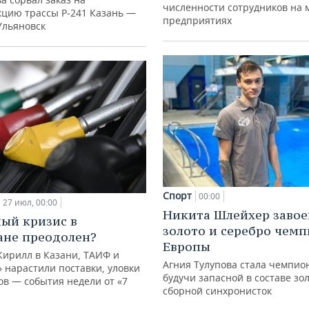
численности сотрудников на 
кцию трассы Р‑241 Казань —
предприятиях
Ульяновск
Спорт
00:00
27 июл, 00:00
Никита Шлейхер завое
ый кризис в
золото и серебро чем
ане преодолен?
Европы
Кирилл в Казани, ТАИФ и
Агния Тулупова стала чемпио
 нарастили поставки, уловки
будучи запасной в составе зо
в — события недели от «7
сборной синхронисток