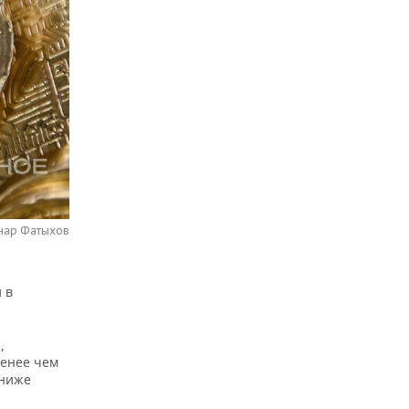
нар Фатыхов
 в
,
менее чем
 ниже