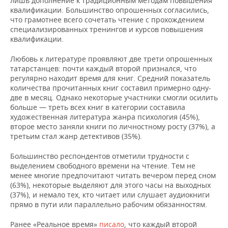
лишь дополнение к традиционным методам повышения
ВОДНЫЕ ВИДЫ СПОРТА
ОБРАЗОВАНИЕ
квалификации. Большинство опрошенных согласились,
что грамотнее всего сочетать чтение с прохождением
ХОККЕЙ С МЯЧОМ
ПРОИСШЕСТВИЯ
специализированных тренингов и курсов повышения
квалификации.
Любовь к литературе проявляют две трети опрошенных
татарстанцев: почти каждый второй признался, что
регулярно находит время для книг. Средний показатель
количества прочитанных книг составил примерно одну-
две в месяц. Однако некоторые участники смогли осилить
больше — треть всех книг в категории составила
художественная литература жанра психология (45%),
второе место заняли книги по личностному росту (37%), а
третьим стал жанр детективов (35%).
Большинство респондентов отметили трудности с
выделением свободного времени на чтение. Тем не
менее многие предпочитают читать вечером перед сном
(63%), некоторые выделяют для этого часы на выходных
(37%), и немало тех, кто читает или слушает аудиокниги
прямо в пути или параллельно рабочим обязанностям.
Ранее «Реальное время»
писало
, что каждый второй