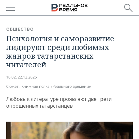
РЕГИОНЫ
ОБЩЕСТВО
Психология и саморазвитие
БАШКОРТОСТАН
НОВОСТИ
лидируют среди любимых
ТАТАРСТАН
АНАЛИТИКА
жанров татарстанских
читателей
УДМУРТИЯ
НОВОСТИ АНАЛИТИКИ
ЭКОНОМИКА
10:02, 22.12.2025
ДЕКЛАРАЦИИ О ДОХОДАХ
НОВОСТИ ЭКОНОМИКИ
ПРОМЫШЛЕННОСТЬ
Сюжет:
Книжная полка «Реального времени»
КОРОЛИ ГОСЗАКАЗА ПФО
ФИНАНСЫ
НОВОСТИ
НЕДВИЖИМОСТЬ
ПРОМЫШЛЕННОСТИ
Любовь к литературе проявляют две трети
опрошенных татарстанцев
ВУЗЫ ТАТАРСТАНА
БАНКИ
НОВОСТИ НЕДВИЖИМОСТИ
АВТО
АГРОПРОМ
КОМУ ПРИНАДЛЕЖАТ
БЮДЖЕТ
НОВОСТИ АВТО
БИЗНЕС
ТОРГОВЫЕ ЦЕНТРЫ
МАШИНОСТРОЕНИЕ
ТАТАРСТАНА
ИНВЕСТИЦИИ
НОВОСТИ БИЗНЕСА
ТЕХНОЛОГИИ