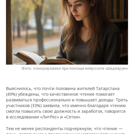
НЕФТЕХИМИЯ
РОЗНИЧНАЯ ТОРГОВЛЯ
НОВОСТИ ТЕХНОЛОГИЙ
МЕРОПРИЯТИЯ
НЕФТЬ
ТРАНСПОРТ
IT
НОВОСТИ МЕРОПРИЯТИЙ
СПОРТ
ОПК
УСЛУГИ
МЕДИА
ВЫЕЗДНАЯ РЕДАКЦИЯ
НОВОСТИ СПОРТА
ОБЩЕСТВО
ЭНЕРГЕТИКА
ТЕЛЕКОММУНИКАЦИИ
БИЗНЕС-БРАНЧИ
ФУТБОЛ
НОВОСТИ ОБЩЕСТВА
ФОТОГАЛЕРЕЯ
ONLINE-КОНФЕРЕНЦИИ
ХОККЕЙ
ВЛАСТЬ
СЮЖЕТЫ
Фото: сгенерировано при помощи нейросети «Шедеврум»
ОТКРЫТАЯ ЛЕКЦИЯ
БАСКЕТБОЛ
ИНФРАСТРУКТУРА
СПРАВОЧНИК
Выяснилось, что почти половина жителей Татарстана
ВОЛЕЙБОЛ
ИСТОРИЯ
СПИСОК ПЕРСОН
ПОЛНАЯ ВЕРСИЯ
(49%) убеждены, что качественное чтение помогает
развиваться профессионально и повышает доходы. Треть
участников (33%) заявила, что именно благодаря чтению
КИБЕРСПОРТ
КУЛЬТУРА
СПИСОК КОМПАНИЙ
смогла повысить свою должность и заработок, говорится
в исследовании «ЛитРес» и «Сетки».
ФИГУРНОЕ КАТАНИЕ
МЕДИЦИНА
Тем не менее респонденты подчеркнули, что чтение —