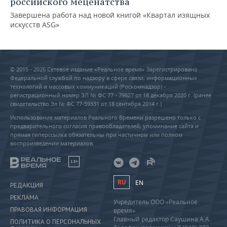
российского меценатства
Завершена работа над новой книгой «Квартал изящных
искусств ASG»
© 2015 - 2026 Сетевое издание «Реальное время» Зарегистрировано
Федеральной службой по надзору в сфере связи, информационных
технологий и массовых коммуникаций (Роскомнадзор) –
регистрационный номер ЭЛ № ФС 77 - 79627 от 18 декабря 2020 г. (ранее
свидетельство Эл № ФС 77-59331 от 18 сентября 2014 г.)
Использование материалов Реального Времени разрешено только с
предварительного согласия правообладателей, упоминание сайта и
прямая гиперссылка обязательны при частичном или полном
воспроизведении материалов.
18+
RU
EN
РЕДАКЦИЯ
РЕКЛАМА
Учредитель ООО «Реальное
ПРАВОВАЯ ИНФОРМАЦИЯ
время»
Главный редактор Саушина А.А.
ПОЛИТИКА О ПЕРСОНАЛЬНЫХ