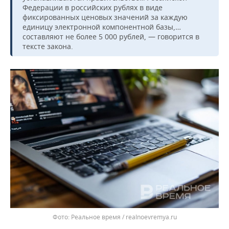
ВОДНЫЕ ВИДЫ СПОРТА
ОБРАЗОВАНИЕ
Федерации в российских рублях в виде
фиксированных ценовых значений за каждую
ХОККЕЙ С МЯЧОМ
ПРОИСШЕСТВИЯ
единицу электронной компонентной базы,…
составляют не более 5 000 рублей, — говорится в
тексте закона.
Реальное время / realnoevremya.ru