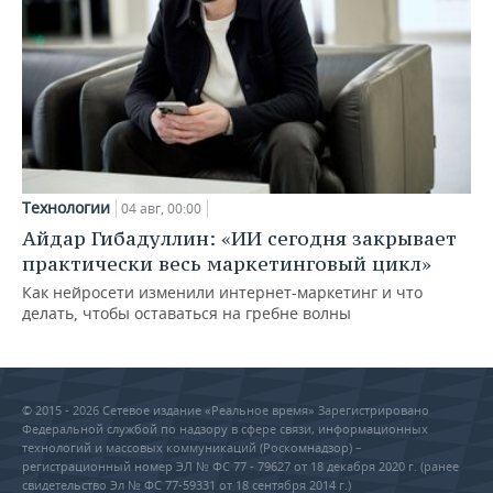
Технологии
04 авг, 00:00
Айдар Гибадуллин: «ИИ сегодня закрывает
практически весь маркетинговый цикл»
Как нейросети изменили интернет-маркетинг и что
делать, чтобы оставаться на гребне волны
© 2015 - 2026 Сетевое издание «Реальное время» Зарегистрировано
Федеральной службой по надзору в сфере связи, информационных
технологий и массовых коммуникаций (Роскомнадзор) –
регистрационный номер ЭЛ № ФС 77 - 79627 от 18 декабря 2020 г. (ранее
свидетельство Эл № ФС 77-59331 от 18 сентября 2014 г.)