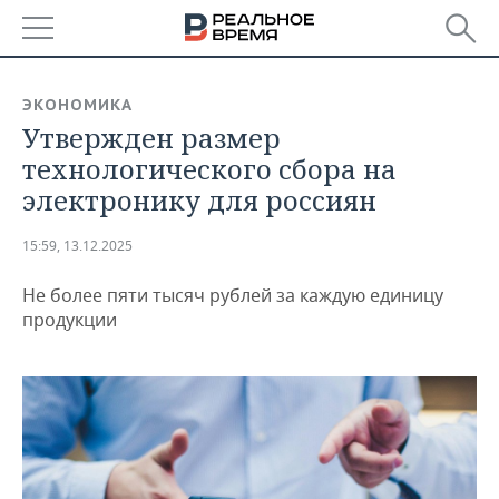
РЕГИОНЫ
ЭКОНОМИКА
Утвержден размер
БАШКОРТОСТАН
НОВОСТИ
технологического сбора на
ТАТАРСТАН
АНАЛИТИКА
электронику для россиян
УДМУРТИЯ
НОВОСТИ АНАЛИТИКИ
ЭКОНОМИКА
15:59, 13.12.2025
ДЕКЛАРАЦИИ О ДОХОДАХ
НОВОСТИ ЭКОНОМИКИ
ПРОМЫШЛЕННОСТЬ
Не более пяти тысяч рублей за каждую единицу
продукции
КОРОЛИ ГОСЗАКАЗА ПФО
ФИНАНСЫ
НОВОСТИ
НЕДВИЖИМОСТЬ
ПРОМЫШЛЕННОСТИ
ВУЗЫ ТАТАРСТАНА
БАНКИ
НОВОСТИ НЕДВИЖИМОСТИ
АВТО
АГРОПРОМ
КОМУ ПРИНАДЛЕЖАТ
БЮДЖЕТ
НОВОСТИ АВТО
БИЗНЕС
ТОРГОВЫЕ ЦЕНТРЫ
МАШИНОСТРОЕНИЕ
ТАТАРСТАНА
ИНВЕСТИЦИИ
НОВОСТИ БИЗНЕСА
ТЕХНОЛОГИИ