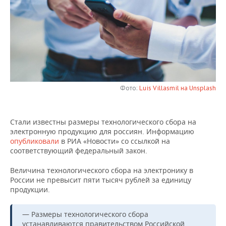
НЕФТЕХИМИЯ
РОЗНИЧНАЯ ТОРГОВЛЯ
НОВОСТИ ТЕХНОЛОГИЙ
МЕРОПРИЯТИЯ
НЕФТЬ
ТРАНСПОРТ
IT
НОВОСТИ МЕРОПРИЯТИЙ
СПОРТ
ОПК
УСЛУГИ
МЕДИА
ВЫЕЗДНАЯ РЕДАКЦИЯ
НОВОСТИ СПОРТА
ОБЩЕСТВО
ЭНЕРГЕТИКА
ТЕЛЕКОММУНИКАЦИИ
БИЗНЕС-БРАНЧИ
ФУТБОЛ
НОВОСТИ ОБЩЕСТВА
ФОТОГАЛЕРЕЯ
Фото:
Luis Villasmil на Unsplash
ONLINE-КОНФЕРЕНЦИИ
ХОККЕЙ
ВЛАСТЬ
СЮЖЕТЫ
Стали известны размеры технологического сбора на
электронную продукцию для россиян. Информацию
ОТКРЫТАЯ ЛЕКЦИЯ
БАСКЕТБОЛ
ИНФРАСТРУКТУРА
СПРАВОЧНИК
опубликовали
в РИА «Новости» со ссылкой на
соответствующий федеральный закон.
ВОЛЕЙБОЛ
ИСТОРИЯ
СПИСОК ПЕРСОН
ПОЛНАЯ ВЕРСИЯ
Величина технологического сбора на электронику в
России не превысит пяти тысяч рублей за единицу
КИБЕРСПОРТ
КУЛЬТУРА
СПИСОК КОМПАНИЙ
продукции.
ФИГУРНОЕ КАТАНИЕ
МЕДИЦИНА
— Размеры технологического сбора
устанавливаются правительством Российской