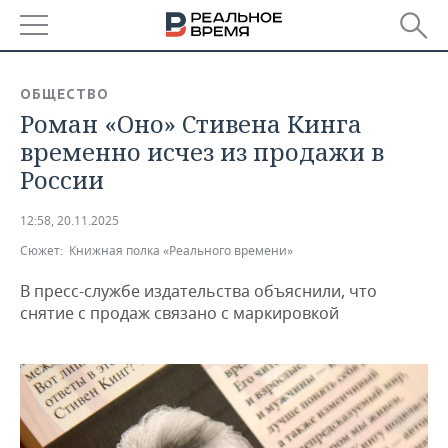
РЕГИОНЫ
ОБЩЕСТВО
Роман «Оно» Стивена Кинга
БАШКОРТОСТАН
НОВОСТИ
временно исчез из продажи в
ТАТАРСТАН
АНАЛИТИКА
России
УДМУРТИЯ
НОВОСТИ АНАЛИТИКИ
ЭКОНОМИКА
12:58, 20.11.2025
Сюжет:
Книжная полка «Реального времени»
ДЕКЛАРАЦИИ О ДОХОДАХ
НОВОСТИ ЭКОНОМИКИ
ПРОМЫШЛЕННОСТЬ
В пресс-службе издательства объяснили, что
КОРОЛИ ГОСЗАКАЗА ПФО
ФИНАНСЫ
НОВОСТИ
НЕДВИЖИМОСТЬ
снятие с продаж связано с маркировкой
ПРОМЫШЛЕННОСТИ
ВУЗЫ ТАТАРСТАНА
БАНКИ
НОВОСТИ НЕДВИЖИМОСТИ
АВТО
АГРОПРОМ
КОМУ ПРИНАДЛЕЖАТ
БЮДЖЕТ
НОВОСТИ АВТО
БИЗНЕС
ТОРГОВЫЕ ЦЕНТРЫ
МАШИНОСТРОЕНИЕ
ТАТАРСТАНА
ИНВЕСТИЦИИ
НОВОСТИ БИЗНЕСА
ТЕХНОЛОГИИ