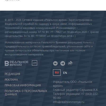
© 2015 - 2026 Сетевое издание «Реальное время» Зарегистрировано
Федеральной службой по надзору в сфере связи, информационных
технологий и массовых коммуникаций (Роскомнадзор) –
регистрационный номер ЭЛ № ФС 77 - 79627 от 18 декабря 2020 г. (ранее
свидетельство Эл № ФС 77-59331 от 18 сентября 2014 г.)
Использование материалов Реального Времени разрешено только с
предварительного согласия правообладателей, упоминание сайта и
прямая гиперссылка обязательны при частичном или полном
воспроизведении материалов.
18+
RU
EN
РЕДАКЦИЯ
РЕКЛАМА
Учредитель ООО «Реальное
ПРАВОВАЯ ИНФОРМАЦИЯ
время»
Главный редактор Саушина А.А.
ПОЛИТИКА О ПЕРСОНАЛЬНЫХ
Телефон редакции: +7 (843) 222-
ДАННЫХ
90-80
info@realnoevremya.ru