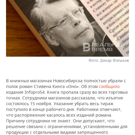
НЕФТЕХИМИЯ
РОЗНИЧНАЯ ТОРГОВЛЯ
НОВОСТИ ТЕХНОЛОГИЙ
МЕРОПРИЯТИЯ
НЕФТЬ
ТРАНСПОРТ
IT
НОВОСТИ МЕРОПРИЯТИЙ
СПОРТ
ОПК
УСЛУГИ
МЕДИА
ВЫЕЗДНАЯ РЕДАКЦИЯ
НОВОСТИ СПОРТА
ОБЩЕСТВО
ЭНЕРГЕТИКА
ТЕЛЕКОММУНИКАЦИИ
БИЗНЕС-БРАНЧИ
ФУТБОЛ
НОВОСТИ ОБЩЕСТВА
ФОТОГАЛЕРЕЯ
Фото: Динар Фатыхов
ONLINE-КОНФЕРЕНЦИИ
ХОККЕЙ
ВЛАСТЬ
СЮЖЕТЫ
ОТКРЫТАЯ ЛЕКЦИЯ
БАСКЕТБОЛ
ИНФРАСТРУКТУРА
СПРАВОЧНИК
В книжных магазинах Новосибирска полностью убрали с
полок роман Стивена Кинга «Оно». Об этом
сообщило
издание Infopro54. Книга пропала сразу во всех торговых
ВОЛЕЙБОЛ
ИСТОРИЯ
СПИСОК ПЕРСОН
ПОЛНАЯ ВЕРСИЯ
точках. Сотрудники магазинов рассказали, что изъятие
состоялось 15 ноября. Указание убрать весь тираж
КИБЕРСПОРТ
КУЛЬТУРА
СПИСОК КОМПАНИЙ
поступило в конце рабочего дня. Работники отмечают,
что распоряжение касалось всех изданий романа.
Причину сотрудники не знают. Они допускают, что
ФИГУРНОЕ КАТАНИЕ
МЕДИЦИНА
решение связано с ограничениями, установленными для
продукции с отдельными видами запрещенного