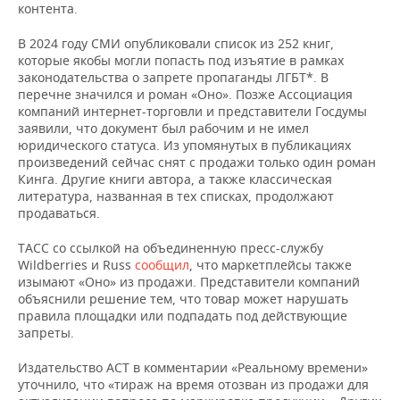
ВОДНЫЕ ВИДЫ СПОРТА
ОБРАЗОВАНИЕ
контента.
В 2024 году СМИ опубликовали список из 252 книг,
ХОККЕЙ С МЯЧОМ
ПРОИСШЕСТВИЯ
которые якобы могли попасть под изъятие в рамках
законодательства о запрете пропаганды ЛГБТ*. В
перечне значился и роман «Оно». Позже Ассоциация
компаний интернет-торговли и представители Госдумы
заявили, что документ был рабочим и не имел
юридического статуса. Из упомянутых в публикациях
произведений сейчас снят с продажи только один роман
Кинга. Другие книги автора, а также классическая
литература, названная в тех списках, продолжают
продаваться.
ТАСС со ссылкой на объединенную пресс-службу
Wildberries и Russ
сообщил
, что маркетплейсы также
изымают «Оно» из продажи. Представители компаний
объяснили решение тем, что товар может нарушать
правила площадки или подпадать под действующие
запреты.
Издательство АСТ в комментарии «Реальному времени»
уточнило, что «тираж на время отозван из продажи для