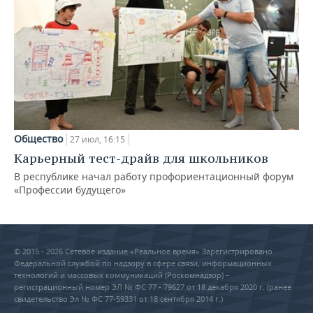
Общество
27 июл, 16:15
Карьерный тест-драйв для школьников
В республике начал работу профориентационный форум
«Профессии будущего»
© 2015 - 2026 Сетевое издание «Реальное время» Зарегистрировано
Федеральной службой по надзору в сфере связи, информационных
технологий и массовых коммуникаций (Роскомнадзор) –
регистрационный номер ЭЛ № ФС 77 - 79627 от 18 декабря 2020 г. (ранее
свидетельство Эл № ФС 77-59331 от 18 сентября 2014 г.)