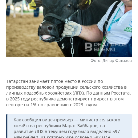
НЕФТЕХИМИЯ
РОЗНИЧНАЯ ТОРГОВЛЯ
НОВОСТИ ТЕХНОЛОГИЙ
МЕРОПРИЯТИЯ
НЕФТЬ
ТРАНСПОРТ
IT
НОВОСТИ МЕРОПРИЯТИЙ
СПОРТ
ОПК
УСЛУГИ
МЕДИА
ВЫЕЗДНАЯ РЕДАКЦИЯ
НОВОСТИ СПОРТА
ОБЩЕСТВО
ЭНЕРГЕТИКА
ТЕЛЕКОММУНИКАЦИИ
БИЗНЕС-БРАНЧИ
ФУТБОЛ
НОВОСТИ ОБЩЕСТВА
ФОТОГАЛЕРЕЯ
Фото: Динар Фатыхов
ONLINE-КОНФЕРЕНЦИИ
ХОККЕЙ
ВЛАСТЬ
СЮЖЕТЫ
Татарстан занимает пятое место в России по
ОТКРЫТАЯ ЛЕКЦИЯ
БАСКЕТБОЛ
ИНФРАСТРУКТУРА
СПРАВОЧНИК
производству валовой продукции сельского хозяйства в
личных подсобных хозяйствах (ЛПХ). По данным Росстата,
ВОЛЕЙБОЛ
ИСТОРИЯ
СПИСОК ПЕРСОН
ПОЛНАЯ ВЕРСИЯ
в 2025 году республика демонстрирует прирост в этом
секторе на 1% по сравнению с 2023 годом.
КИБЕРСПОРТ
КУЛЬТУРА
СПИСОК КОМПАНИЙ
Как сообщил вице-премьер — министр сельского
ФИГУРНОЕ КАТАНИЕ
МЕДИЦИНА
хозяйства республики Марат Зяббаров, на
развитие ЛПХ в текущем году было выделено 597
млн рублей, из которых уже освоено 592 млн