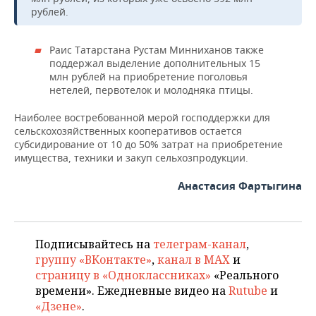
ВОДНЫЕ ВИДЫ СПОРТА
ОБРАЗОВАНИЕ
рублей.
ХОККЕЙ С МЯЧОМ
ПРОИСШЕСТВИЯ
Раис Татарстана Рустам Минниханов также
поддержал выделение дополнительных 15
млн рублей на приобретение поголовья
нетелей, первотелок и молодняка птицы.
Наиболее востребованной мерой господдержки для
сельскохозяйственных кооперативов остается
субсидирование от 10 до 50% затрат на приобретение
имущества, техники и закуп сельхозпродукции.
Анастасия Фартыгина
Подписывайтесь на
телеграм-канал
,
группу «ВКонтакте»
,
канал в MAX
и
страницу в «Одноклассниках»
«Реального
времени». Ежедневные видео на
Rutube
и
«Дзене»
.