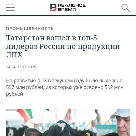
РЕГИОНЫ
ПРОМЫШЛЕННОСТЬ
Татарстан вошел в топ-5
БАШКОРТОСТАН
НОВОСТИ
лидеров России по продукции
ТАТАРСТАН
АНАЛИТИКА
ЛПХ
УДМУРТИЯ
НОВОСТИ АНАЛИТИКИ
ЭКОНОМИКА
14:24, 15.11.2025
ДЕКЛАРАЦИИ О ДОХОДАХ
НОВОСТИ ЭКОНОМИКИ
ПРОМЫШЛЕННОСТЬ
На развитие ЛПХ в текущем году было выделено
597 млн рублей, из которых уже освоено 592 млн
КОРОЛИ ГОСЗАКАЗА ПФО
ФИНАНСЫ
НОВОСТИ
НЕДВИЖИМОСТЬ
рублей
ПРОМЫШЛЕННОСТИ
ВУЗЫ ТАТАРСТАНА
БАНКИ
НОВОСТИ НЕДВИЖИМОСТИ
АВТО
АГРОПРОМ
КОМУ ПРИНАДЛЕЖАТ
БЮДЖЕТ
НОВОСТИ АВТО
БИЗНЕС
ТОРГОВЫЕ ЦЕНТРЫ
МАШИНОСТРОЕНИЕ
ТАТАРСТАНА
ИНВЕСТИЦИИ
НОВОСТИ БИЗНЕСА
ТЕХНОЛОГИИ