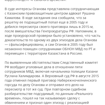
НЕФТЕХИМИЯ
РОЗНИЧНАЯ ТОРГОВЛЯ
НОВОСТИ ТЕХНОЛОГИЙ
МЕРОПРИЯТИЯ
В суде интересы Оганова представляла сотрудничающая
НЕФТЬ
с Казанским правозащитным центром адвокат Рушана
Камалова. В ходе заседания она сообщила, что за
ТРАНСПОРТ
IT
НОВОСТИ МЕРОПРИЯТИЙ
СПОРТ
решетку ее подзащитный попал еще в 2005 году и
ОПК
добился пересмотра своего приговора лишь в 2015-м,
УСЛУГИ
МЕДИА
ВЫЕЗДНАЯ РЕДАКЦИЯ
НОВОСТИ СПОРТА
ОБЩЕСТВО
после вмешательства Генпрокуратуры РФ. Напомним, в
ЭНЕРГЕТИКА
ходе прокурорской проверки было установлено, что часть
доказательств по одному из двух эпизодов дела Оганова
ТЕЛЕКОММУНИКАЦИИ
БИЗНЕС-БРАНЧИ
ФУТБОЛ
НОВОСТИ ОБЩЕСТВА
ФОТОГАЛЕРЕЯ
— сфальсифицированы, а сам Оганов в 2005 году был
незаконно похищен сотрудниками ОБНОН МВД по РТ и
ONLINE-КОНФЕРЕНЦИИ
ХОККЕЙ
ВЛАСТЬ
СЮЖЕТЫ
перемещен с территории Казахстана в Россию.
По выявленным обстоятельствам Следственный комитет
ОТКРЫТАЯ ЛЕКЦИЯ
БАСКЕТБОЛ
ИНФРАСТРУКТУРА
СПРАВОЧНИК
РФ возбудил уголовные дела в отношении пяти
сотрудников МВД, включая начальника полиции Казани
ВОЛЕЙБОЛ
ИСТОРИЯ
СПИСОК ПЕРСОН
ПОЛНАЯ ВЕРСИЯ
Руслана Халимдарова. А Верховный суд РФ в августе 2015
года отменил первый приговор Набережночелнинского
КИБЕРСПОРТ
КУЛЬТУРА
СПИСОК КОМПАНИЙ
горсуда по делу Оганова и отправил его дело на
пересмотр в тот же суд. При повторном судебном
разбирательстве подсудимый, по данным «Реального
ФИГУРНОЕ КАТАНИЕ
МЕДИЦИНА
времени», пошел на так называемую сделку с
обвинением и признал один эпизод с реализацией