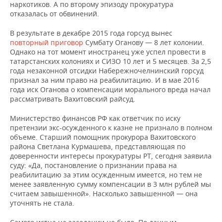
ВОДНЫЕ ВИДЫ СПОРТА
ОБРАЗОВАНИЕ
наркотиков. А по второму эпизоду прокуратура
отказалась от обвинений.
ХОККЕЙ С МЯЧОМ
ПРОИСШЕСТВИЯ
В результате в декабре 2015 года горсуд вынес
повторный приговор
Сумбату Оганову — 8 лет колонии.
Однако на тот момент иностранец уже успел провести в
татарстанских колониях и СИЗО 10 лет и 5 месяцев. За 2,5
года незаконной отсидки Набережночелнинский горсуд
признал за ним право на реабилитацию. И в мае 2016
года иск Оганова о компенсации морального вреда начал
рассматривать Вахитовский райсуд.
Министерство финансов РФ как ответчик по иску
претензии экс-осужденного к казне не признало в полном
объеме. Старший помощник прокурора Вахитовского
района Светлана Курмашева, представляющая по
доверенности интересы прокуратуры РТ, сегодня заявила
суду: «Да, постановление о признании права на
реабилитацию за этим осужденным имеется, но тем не
менее заявленную сумму компенсации в 3 млн рублей мы
считаем завышенной». Насколько завышенной — она
уточнять не стала.