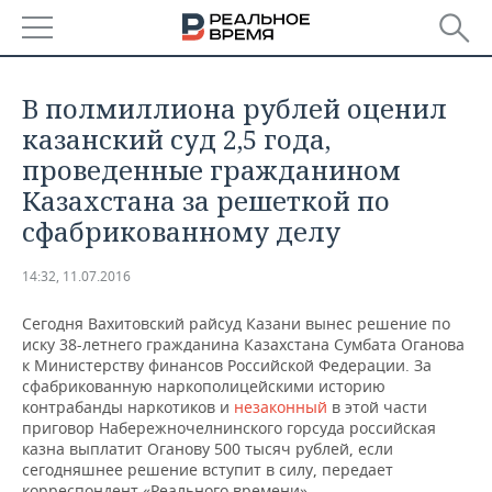
РЕГИОНЫ
​В полмиллиона рублей оценил
БАШКОРТОСТАН
НОВОСТИ
казанский суд 2,5 года,
проведенные гражданином
ТАТАРСТАН
АНАЛИТИКА
Казахстана за решеткой по
сфабрикованному делу
УДМУРТИЯ
НОВОСТИ АНАЛИТИКИ
ЭКОНОМИКА
14:32, 11.07.2016
ДЕКЛАРАЦИИ О ДОХОДАХ
НОВОСТИ ЭКОНОМИКИ
ПРОМЫШЛЕННОСТЬ
Сегодня Вахитовский райсуд Казани вынес решение по
КОРОЛИ ГОСЗАКАЗА ПФО
ФИНАНСЫ
НОВОСТИ
НЕДВИЖИМОСТЬ
иску 38-летнего гражданина Казахстана Сумбата Оганова
ПРОМЫШЛЕННОСТИ
к Министерству финансов Российской Федерации. За
ВУЗЫ ТАТАРСТАНА
БАНКИ
НОВОСТИ НЕДВИЖИМОСТИ
АВТО
сфабрикованную наркополицейскими историю
АГРОПРОМ
контрабанды наркотиков и
незаконный
в этой части
приговор Набережночелнинского горсуда российская
КОМУ ПРИНАДЛЕЖАТ
БЮДЖЕТ
НОВОСТИ АВТО
БИЗНЕС
ТОРГОВЫЕ ЦЕНТРЫ
МАШИНОСТРОЕНИЕ
казна выплатит Оганову 500 тысяч рублей, если
ТАТАРСТАНА
сегодняшнее решение вступит в силу, передает
ИНВЕСТИЦИИ
НОВОСТИ БИЗНЕСА
ТЕХНОЛОГИИ
корреспондент «Реального времени».