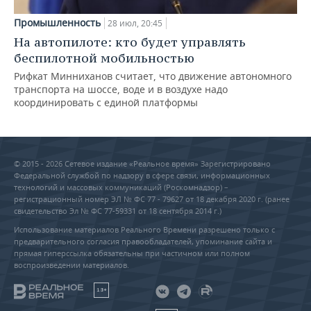
Промышленность
28 июл, 20:45
На автопилоте: кто будет управлять
беспилотной мобильностью
Рифкат Минниханов считает, что движение автономного
транспорта на шоссе, воде и в воздухе надо
координировать с единой платформы
© 2015 - 2026 Сетевое издание «Реальное время» Зарегистрировано
Федеральной службой по надзору в сфере связи, информационных
технологий и массовых коммуникаций (Роскомнадзор) –
регистрационный номер ЭЛ № ФС 77 - 79627 от 18 декабря 2020 г. (ранее
свидетельство Эл № ФС 77-59331 от 18 сентября 2014 г.)
Использование материалов Реального Времени разрешено только с
предварительного согласия правообладателей, упоминание сайта и
прямая гиперссылка обязательны при частичном или полном
воспроизведении материалов.
18+