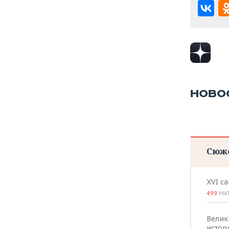
НОВО
Сюж
XVI с
499
МА
Велик
истор