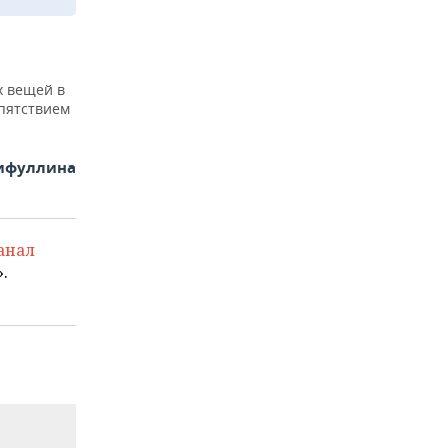
х вещей в
епятствием
рифуллина
анал
.