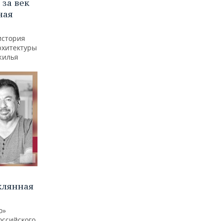
 за век
ная
история
рхитектуры
жилья
клянная
о»
оссийского