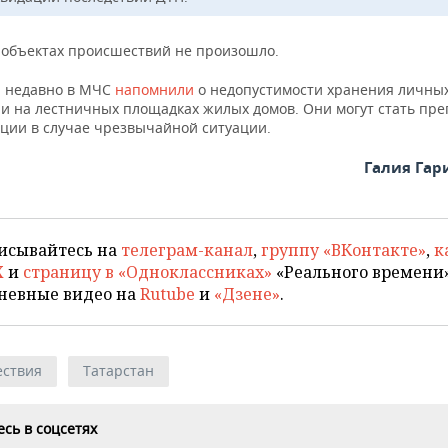
 объектах происшествий не произошло.
 недавно в МЧС
напомнили
о недопустимости хранения личны
 и на лестничных площадках жилых домов. Они могут стать пр
ации в случае чрезвычайной ситуации.
Галия Га
исывайтесь на
телеграм-канал
,
группу «ВКонтакте»
,
к
X
и
страницу в «Одноклассниках»
«Реального времени»
невные видео на
Rutube
и
«Дзене»
.
ствия
Татарстан
сь в соцсетях