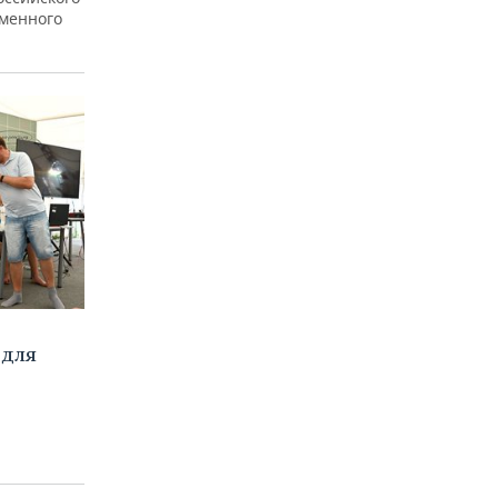
еменного
 для