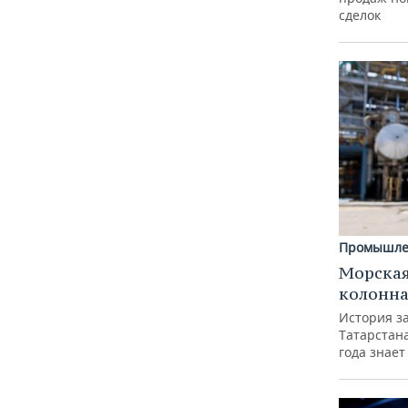
сделок
Промышле
Морская
колонн
История з
Татарстан
года знает