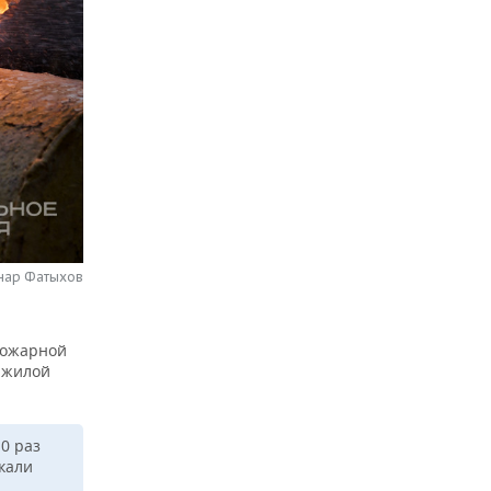
нар Фатыхов
пожарной
 жилой
0 раз
кали