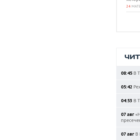
24
МАТ
ЧИ
В Т
08:45
Реж
05:42
В Т
04:53
«Н
07 авг
пресечен
В 
07 авг