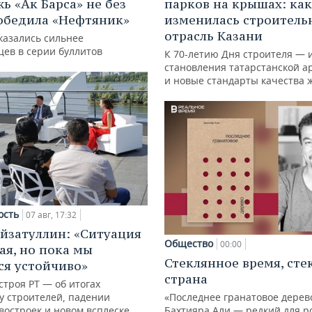
ь «Ак Барса» не без
парков на крышах: как
обедила «Нефтяник»
изменилась строитель
отрасль Казани
казались сильнее
цев в серии буллитов
К 70-летию Дня строителя — 
становления татарстанской а
и новые стандарты качества 
ость
07 авг, 17:32
йзатуллин: «Ситуация
Общество
00:00
ая, но пока мы
Стеклянное время, сте
я устойчиво»
страна
троя РТ — об итогах
у строителей, падении
«Последнее гранатовое дерев
востроек и новом всплеске
Бахтияра Али — редкий для р