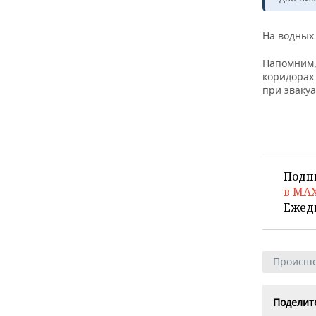
ВОДНЫЕ ВИДЫ СПОРТА
ОБРАЗОВАНИЕ
ХОККЕЙ С МЯЧОМ
ПРОИСШЕСТВИЯ
На водных
Напомним,
коридорах
при эваку
Подп
в MA
Ежед
Происше
Поделите