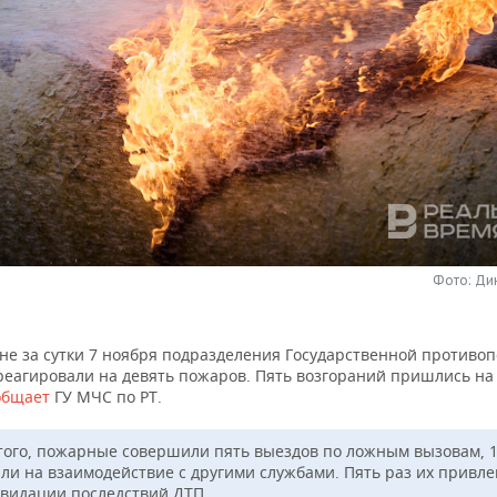
Фото: Ди
ане за сутки 7 ноября подразделения Государственной противо
реагировали на девять пожаров. Пять возгораний пришлись на
общает
ГУ МЧС по РТ.
того, пожарные совершили пять выездов по ложным вызовам, 1
ли на взаимодействие с другими службами. Пять раз их привле
квидации последствий ДТП.