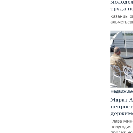
молодеж
труда п
Казанцы о
альметьев
Недвижим
Марат А
непрост
держимс
Глава Минс
полугодия 
продаж но