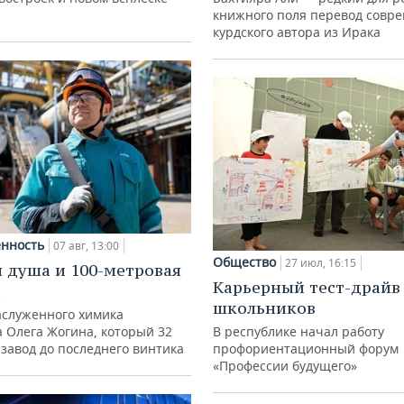
книжного поля перевод совр
курдского автора из Ирака
нность
07 авг, 13:00
Общество
27 июл, 16:15
 душа и 100-метровая
Карьерный тест-драйв
а
школьников
аслуженного химика
а Олега Жогина, который 32
В республике начал работу
 завод до последнего винтика
профориентационный форум
«Профессии будущего»