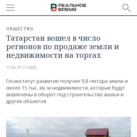
РЕГИОНЫ
ОБЩЕСТВО
Татарстан вошел в число
БАШКОРТОСТАН
НОВОСТИ
регионов по продаже земли и
ТАТАРСТАН
АНАЛИТИКА
недвижимости на торгах
УДМУРТИЯ
НОВОСТИ АНАЛИТИКИ
ЭКОНОМИКА
17:32, 07.11.2025
ДЕКЛАРАЦИИ О ДОХОДАХ
НОВОСТИ ЭКОНОМИКИ
ПРОМЫШЛЕННОСТЬ
Госинститут развития получил 9,8 гектара земли и
около 15 тыс. кв. м недвижимости, которые будут
КОРОЛИ ГОСЗАКАЗА ПФО
ФИНАНСЫ
НОВОСТИ
НЕДВИЖИМОСТЬ
вовлечены в оборот под строительство жилья и
ПРОМЫШЛЕННОСТИ
других объектов
ВУЗЫ ТАТАРСТАНА
БАНКИ
НОВОСТИ НЕДВИЖИМОСТИ
АВТО
АГРОПРОМ
КОМУ ПРИНАДЛЕЖАТ
БЮДЖЕТ
НОВОСТИ АВТО
БИЗНЕС
ТОРГОВЫЕ ЦЕНТРЫ
МАШИНОСТРОЕНИЕ
ТАТАРСТАНА
ИНВЕСТИЦИИ
НОВОСТИ БИЗНЕСА
ТЕХНОЛОГИИ