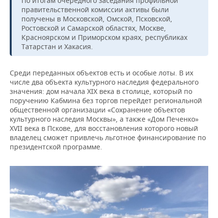
По итогам очередного заседания профильной
ВОДНЫЕ ВИДЫ СПОРТА
ОБРАЗОВАНИЕ
правительственной комиссии активы были
получены в Московской, Омской, Псковской,
ХОККЕЙ С МЯЧОМ
ПРОИСШЕСТВИЯ
Ростовской и Самарской областях, Москве,
Красноярском и Приморском краях, республиках
Татарстан и Хакасия.
Среди переданных объектов есть и особые лоты. В их
числе два объекта культурного наследия федерального
значения: дом начала XIX века в столице, который по
поручению Кабмина без торгов перейдет региональной
общественной организации «Сохранение объектов
культурного наследия Москвы», а также «Дом Печенко»
XVII века в Пскове, для восстановления которого новый
владелец сможет привлечь льготное финансирование по
президентской программе.