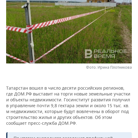
НЕФТЕХИМИЯ
РОЗНИЧНАЯ ТОРГОВЛЯ
НОВОСТИ ТЕХНОЛОГИЙ
МЕРОПРИЯТИЯ
НЕФТЬ
ТРАНСПОРТ
IT
НОВОСТИ МЕРОПРИЯТИЙ
СПОРТ
ОПК
УСЛУГИ
МЕДИА
ВЫЕЗДНАЯ РЕДАКЦИЯ
НОВОСТИ СПОРТА
ОБЩЕСТВО
ЭНЕРГЕТИКА
ТЕЛЕКОММУНИКАЦИИ
БИЗНЕС-БРАНЧИ
ФУТБОЛ
НОВОСТИ ОБЩЕСТВА
ФОТОГАЛЕРЕЯ
ONLINE-КОНФЕРЕНЦИИ
ХОККЕЙ
ВЛАСТЬ
Фото: Ирина Плотникова
СЮЖЕТЫ
ОТКРЫТАЯ ЛЕКЦИЯ
БАСКЕТБОЛ
ИНФРАСТРУКТУРА
СПРАВОЧНИК
Татарстан вошел в число десяти российских регионов,
где ДОМ.РФ выставит на торги новые земельные участки
ВОЛЕЙБОЛ
ИСТОРИЯ
СПИСОК ПЕРСОН
ПОЛНАЯ ВЕРСИЯ
и объекты недвижимости. Госинститут развития получил
в управление почти 9,8 гектара земли и около 15 тыс. кв.
КИБЕРСПОРТ
КУЛЬТУРА
СПИСОК КОМПАНИЙ
м недвижимости, которые будут вовлечены в оборот под
строительство жилья и других объектов. Об этом
сообщает пресс-служба ДОМ.РФ.
ФИГУРНОЕ КАТАНИЕ
МЕДИЦИНА