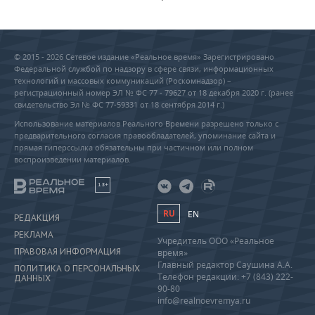
© 2015 - 2026 Сетевое издание «Реальное время» Зарегистрировано
Федеральной службой по надзору в сфере связи, информационных
технологий и массовых коммуникаций (Роскомнадзор) –
регистрационный номер ЭЛ № ФС 77 - 79627 от 18 декабря 2020 г. (ранее
свидетельство Эл № ФС 77-59331 от 18 сентября 2014 г.)
Использование материалов Реального Времени разрешено только с
предварительного согласия правообладателей, упоминание сайта и
прямая гиперссылка обязательны при частичном или полном
воспроизведении материалов.
18+
RU
EN
РЕДАКЦИЯ
РЕКЛАМА
Учредитель ООО «Реальное
ПРАВОВАЯ ИНФОРМАЦИЯ
время»
Главный редактор Саушина А.А.
ПОЛИТИКА О ПЕРСОНАЛЬНЫХ
Телефон редакции: +7 (843) 222-
ДАННЫХ
90-80
info@realnoevremya.ru