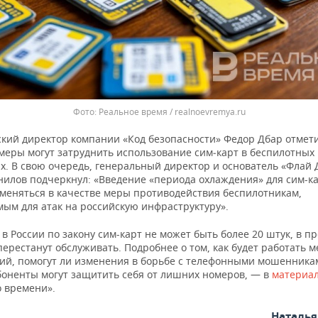
Реальное время / realnoevremya.ru
кий директор компании «Код безопасности» Федор Дбар отмети
меры могут затруднить использование сим‑карт в беспилотных
х. В свою очередь, генеральный директор и основатель «Флай
нилов подчеркнул: «Введение «периода охлаждения» для сим-к
меняться в качестве меры противодействия беспилотникам,
мым для атак на российскую инфраструктуру».
 в России по закону сим-карт не может быть более 20 штук, в п
перестанут обслуживать. Подробнее о том, как будет работать 
ий, помогут ли изменения в борьбе с телефонными мошенника
боненты могут защитить себя от лишних номеров, — в
материа
о времени».
Наталь