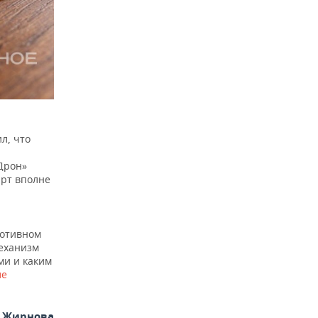
л, что
 Дрон»
арт вполне
ротивном
механизм
ми и каким
ле
я Жирнова