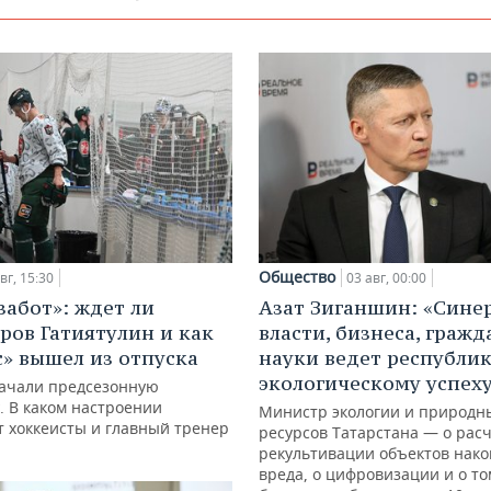
Общество
вг, 15:30
03 авг, 00:00
забот»: ждет ли
Азат Зиганшин: «Сине
ров Гатиятулин и как
власти, бизнеса, гражд
с» вышел из отпуска
науки ведет республик
экологическому успех
ачали предсезонную
. В каком настроении
Министр экологии и природн
 хоккеисты и главный тренер
ресурсов Татарстана — о расч
рекультивации объектов нак
вреда, о цифровизации и о то