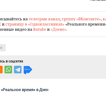
исывайтесь на
телеграм-канал
,
группу «ВКонтакте»
,
к
X
и
страницу в «Одноклассниках»
«Реального времени»
невные видео на
Rutube
и
«Дзене»
.
во
сь в соцсетях
«Реальное время» в Дзен