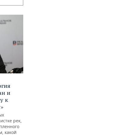
ргия
ан и
у к
у»
ых
истке рек,
опленного
м, какой