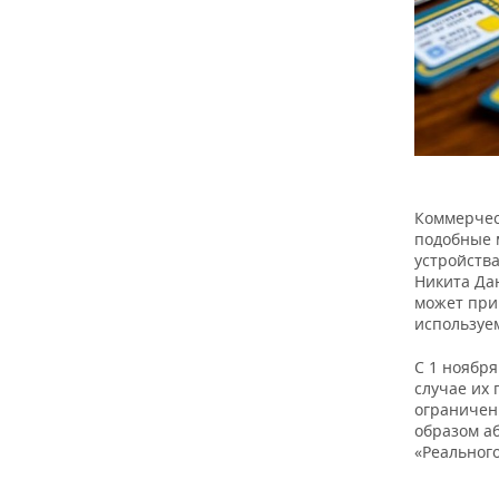
Коммерчес
подобные 
устройства
Никита Да
может при
используе
С 1 ноября
случае их 
ограничен
образом а
«Реальног