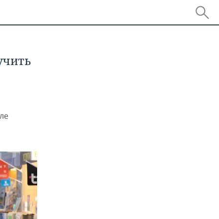
учить
ле