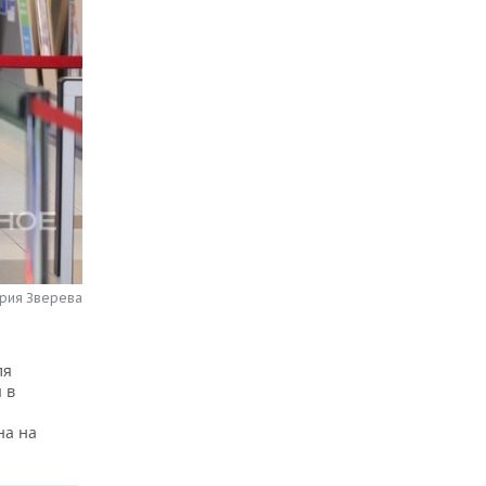
рия Зверева
ля
 в
на на