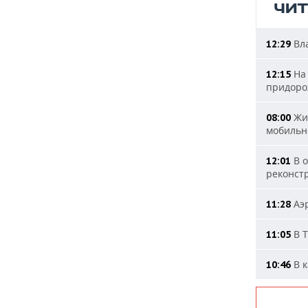
ЧИ
Вла
12:29
На 
12:15
придоро
Жит
08:00
мобильн
В о
12:01
реконст
Аэр
11:28
В Т
11:05
В к
10:46