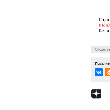
Подп
в MA
Ежед
Общест
Поделите