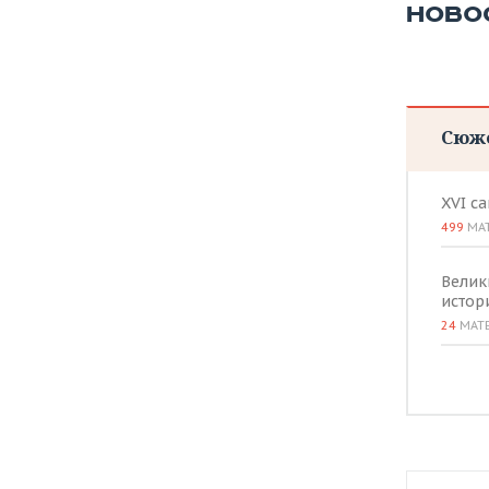
НОВО
Сюж
XVI с
499
МА
Велик
истор
24
МАТ