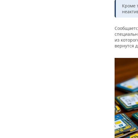
ВОДНЫЕ ВИДЫ СПОРТА
ОБРАЗОВАНИЕ
Кроме 
неакти
ХОККЕЙ С МЯЧОМ
ПРОИСШЕСТВИЯ
Сообщаетс
специальн
из которог
вернутся д