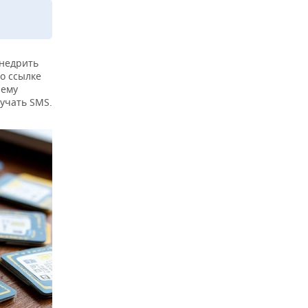
внедрить
о ссылке
нему
лучать SMS.