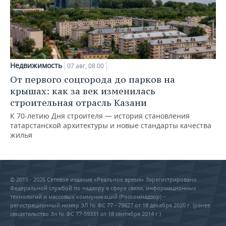
Недвижимость
07 авг, 08:00
От первого соцгорода до парков на
крышах: как за век изменилась
строительная отрасль Казани
К 70-летию Дня строителя — история становления
татарстанской архитектуры и новые стандарты качества
жилья
© 2015 - 2026 Сетевое издание «Реальное время» Зарегистрировано
Федеральной службой по надзору в сфере связи, информационных
технологий и массовых коммуникаций (Роскомнадзор) –
регистрационный номер ЭЛ № ФС 77 - 79627 от 18 декабря 2020 г. (ранее
свидетельство Эл № ФС 77-59331 от 18 сентября 2014 г.)