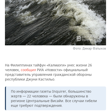
НЕФТЕХИМИЯ
РОЗНИЧНАЯ ТОРГОВЛЯ
НОВОСТИ ТЕХНОЛОГИЙ
МЕРОПРИЯТИЯ
НЕФТЬ
ТРАНСПОРТ
IT
НОВОСТИ МЕРОПРИЯТИЙ
СПОРТ
ОПК
УСЛУГИ
МЕДИА
ВЫЕЗДНАЯ РЕДАКЦИЯ
НОВОСТИ СПОРТА
ОБЩЕСТВО
ЭНЕРГЕТИКА
ТЕЛЕКОММУНИКАЦИИ
БИЗНЕС-БРАНЧИ
ФУТБОЛ
НОВОСТИ ОБЩЕСТВА
ФОТОГАЛЕРЕЯ
Фото: Динар Фатыхов
ONLINE-КОНФЕРЕНЦИИ
ХОККЕЙ
ВЛАСТЬ
СЮЖЕТЫ
На Филиппинах тайфун «Калмаэги» унес жизни 26
ОТКРЫТАЯ ЛЕКЦИЯ
БАСКЕТБОЛ
ИНФРАСТРУКТУРА
СПРАВОЧНИК
человек,
сообщил
РИА «Новости» официальный
представитель управления гражданской обороны
ВОЛЕЙБОЛ
ИСТОРИЯ
СПИСОК ПЕРСОН
ПОЛНАЯ ВЕРСИЯ
республики Джуни Кастильо.
КИБЕРСПОРТ
КУЛЬТУРА
СПИСОК КОМПАНИЙ
По информации газеты Inquirer, большинство
жертв — 22 человека — были обнаружены в
ФИГУРНОЕ КАТАНИЕ
МЕДИЦИНА
регионе Центральные Висайи. Все случаи гибели
еще требуют подтверждения.