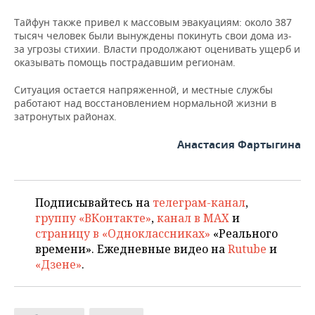
ВОДНЫЕ ВИДЫ СПОРТА
ОБРАЗОВАНИЕ
Тайфун также привел к массовым эвакуациям: около 387
ХОККЕЙ С МЯЧОМ
ПРОИСШЕСТВИЯ
тысяч человек были вынуждены покинуть свои дома из-
за угрозы стихии. Власти продолжают оценивать ущерб и
оказывать помощь пострадавшим регионам.
Ситуация остается напряженной, и местные службы
работают над восстановлением нормальной жизни в
затронутых районах.
Анастасия Фартыгина
Подписывайтесь на
телеграм-канал
,
группу «ВКонтакте»
,
канал в MAX
и
страницу в «Одноклассниках»
«Реального
времени». Ежедневные видео на
Rutube
и
«Дзене»
.