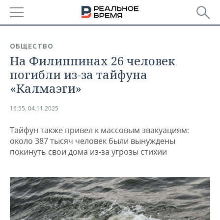
РЕГИОНЫ
ОБЩЕСТВО
На Филиппинах 26 человек
БАШКОРТОСТАН
НОВОСТИ
погибли из-за тайфуна
ТАТАРСТАН
АНАЛИТИКА
«Калмаэги»
УДМУРТИЯ
НОВОСТИ АНАЛИТИКИ
ЭКОНОМИКА
16:55, 04.11.2025
ДЕКЛАРАЦИИ О ДОХОДАХ
НОВОСТИ ЭКОНОМИКИ
ПРОМЫШЛЕННОСТЬ
Тайфун также привел к массовым эвакуациям:
около 387 тысяч человек были вынуждены
КОРОЛИ ГОСЗАКАЗА ПФО
ФИНАНСЫ
НОВОСТИ
НЕДВИЖИМОСТЬ
покинуть свои дома из-за угрозы стихии
ПРОМЫШЛЕННОСТИ
ВУЗЫ ТАТАРСТАНА
БАНКИ
НОВОСТИ НЕДВИЖИМОСТИ
АВТО
АГРОПРОМ
КОМУ ПРИНАДЛЕЖАТ
БЮДЖЕТ
НОВОСТИ АВТО
БИЗНЕС
ТОРГОВЫЕ ЦЕНТРЫ
МАШИНОСТРОЕНИЕ
ТАТАРСТАНА
ИНВЕСТИЦИИ
НОВОСТИ БИЗНЕСА
ТЕХНОЛОГИИ