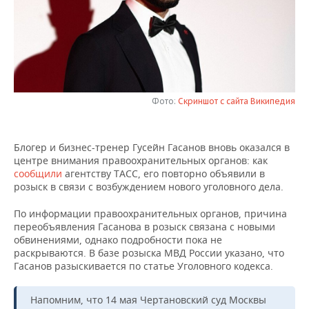
НЕФТЕХИМИЯ
РОЗНИЧНАЯ ТОРГОВЛЯ
НОВОСТИ ТЕХНОЛОГИЙ
МЕРОПРИЯТИЯ
НЕФТЬ
ТРАНСПОРТ
IT
НОВОСТИ МЕРОПРИЯТИЙ
СПОРТ
ОПК
УСЛУГИ
МЕДИА
ВЫЕЗДНАЯ РЕДАКЦИЯ
НОВОСТИ СПОРТА
ОБЩЕСТВО
ЭНЕРГЕТИКА
Фото:
Скриншот с сайта Википедия
ТЕЛЕКОММУНИКАЦИИ
БИЗНЕС-БРАНЧИ
ФУТБОЛ
НОВОСТИ ОБЩЕСТВА
ФОТОГАЛЕРЕЯ
Блогер и бизнес-тренер Гусейн Гасанов вновь оказался в
ONLINE-КОНФЕРЕНЦИИ
ХОККЕЙ
ВЛАСТЬ
СЮЖЕТЫ
центре внимания правоохранительных органов: как
сообщили
агентству ТАСС, его повторно объявили в
ОТКРЫТАЯ ЛЕКЦИЯ
БАСКЕТБОЛ
ИНФРАСТРУКТУРА
СПРАВОЧНИК
розыск в связи с возбуждением нового уголовного дела.
По информации правоохранительных органов, причина
ВОЛЕЙБОЛ
ИСТОРИЯ
СПИСОК ПЕРСОН
ПОЛНАЯ ВЕРСИЯ
переобъявления Гасанова в розыск связана с новыми
обвинениями, однако подробности пока не
КИБЕРСПОРТ
КУЛЬТУРА
СПИСОК КОМПАНИЙ
раскрываются. В базе розыска МВД России указано, что
Гасанов разыскивается по статье Уголовного кодекса.
ФИГУРНОЕ КАТАНИЕ
МЕДИЦИНА
Напомним, что 14 мая Чертановский суд Москвы