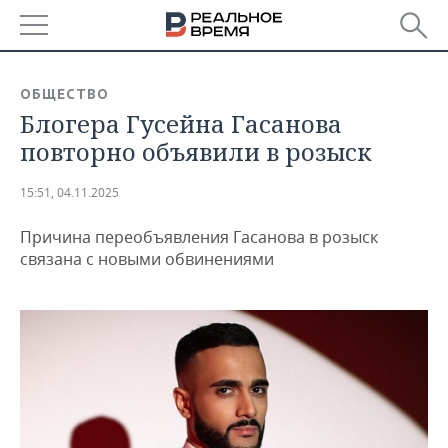
РЕГИОНЫ
ОБЩЕСТВО
Блогера Гусейна Гасанова
БАШКОРТОСТАН
НОВОСТИ
повторно объявили в розыск
ТАТАРСТАН
АНАЛИТИКА
15:51, 04.11.2025
УДМУРТИЯ
НОВОСТИ АНАЛИТИКИ
ЭКОНОМИКА
Причина переобъявления Гасанова в розыск
ДЕКЛАРАЦИИ О ДОХОДАХ
НОВОСТИ ЭКОНОМИКИ
ПРОМЫШЛЕННОСТЬ
связана с новыми обвинениями
КОРОЛИ ГОСЗАКАЗА ПФО
ФИНАНСЫ
НОВОСТИ
НЕДВИЖИМОСТЬ
ПРОМЫШЛЕННОСТИ
ВУЗЫ ТАТАРСТАНА
БАНКИ
НОВОСТИ НЕДВИЖИМОСТИ
АВТО
АГРОПРОМ
КОМУ ПРИНАДЛЕЖАТ
БЮДЖЕТ
НОВОСТИ АВТО
БИЗНЕС
ТОРГОВЫЕ ЦЕНТРЫ
МАШИНОСТРОЕНИЕ
ТАТАРСТАНА
ИНВЕСТИЦИИ
НОВОСТИ БИЗНЕСА
ТЕХНОЛОГИИ