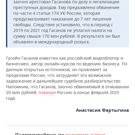
ВОДНЫЕ ВИДЫ СПОРТА
ОБРАЗОВАНИЕ
заочно арестовал Гасанова по делу о легализации
преступных доходов. Ему предъявлено обвинение
по части 4 статьи 174 УК России, которая
ХОККЕЙ С МЯЧОМ
ПРОИСШЕСТВИЯ
предусматривает наказание до 7 лет лишения
свободы. Следствие установило, что в период с
2019 по 2021 год Гасанов не уплатил налоги на
сумму свыше 170 млн рублей. В результате он был
объявлен в международный розыск.
Гусейн Гасанов известен как российский видеоблогер и
бизнесмен, автор онлайн-курсов по ведению бизнеса. По
данным открытых источников, он проживает за
пределами России, что затрудняет его возможное
задержание и дальнейшее судебное разбирательство.
Напомним, что Гасанов, заочно обвиняемый в отмывании
20 млн рублей,
покинул
Россию в конце февраля 2025
года.
Анастасия Фартыгина