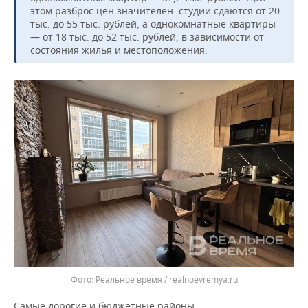
ВОДНЫЕ ВИДЫ СПОРТА
ОБРАЗОВАНИЕ
этом разброс цен значителен: студии сдаются от 20
тыс. до 55 тыс. рублей, а однокомнатные квартиры
ХОККЕЙ С МЯЧОМ
ПРОИСШЕСТВИЯ
— от 18 тыс. до 52 тыс. рублей, в зависимости от
состояния жилья и местоположения.
Реальное время / realnoevremya.ru
Самые дорогие и бюджетные районы: