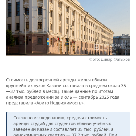
НЕФТЕХИМИЯ
РОЗНИЧНАЯ ТОРГОВЛЯ
НОВОСТИ ТЕХНОЛОГИЙ
МЕРОПРИЯТИЯ
НЕФТЬ
ТРАНСПОРТ
IT
НОВОСТИ МЕРОПРИЯТИЙ
СПОРТ
ОПК
УСЛУГИ
МЕДИА
ВЫЕЗДНАЯ РЕДАКЦИЯ
НОВОСТИ СПОРТА
ОБЩЕСТВО
ЭНЕРГЕТИКА
ТЕЛЕКОММУНИКАЦИИ
БИЗНЕС-БРАНЧИ
ФУТБОЛ
НОВОСТИ ОБЩЕСТВА
ФОТОГАЛЕРЕЯ
Фото: Динар Фатыхов
ONLINE-КОНФЕРЕНЦИИ
ХОККЕЙ
ВЛАСТЬ
СЮЖЕТЫ
Стоимость долгосрочной аренды жилья вблизи
ОТКРЫТАЯ ЛЕКЦИЯ
БАСКЕТБОЛ
ИНФРАСТРУКТУРА
СПРАВОЧНИК
крупнейших вузов Казани составила в среднем около 35
—37 тыс. рублей в месяц. Такие данные по итогам
ВОЛЕЙБОЛ
ИСТОРИЯ
СПИСОК ПЕРСОН
ПОЛНАЯ ВЕРСИЯ
анализа предложений за июль — сентябрь 2025 года
представила «Авито Недвижимость».
КИБЕРСПОРТ
КУЛЬТУРА
СПИСОК КОМПАНИЙ
Согласно исследованию, средняя стоимость
ФИГУРНОЕ КАТАНИЕ
МЕДИЦИНА
аренды студий для студентов вблизи учебных
заведений Казани составляет 35 тыс. рублей, а
однокомнатных квартир — 37,2 тыс. рублей. При