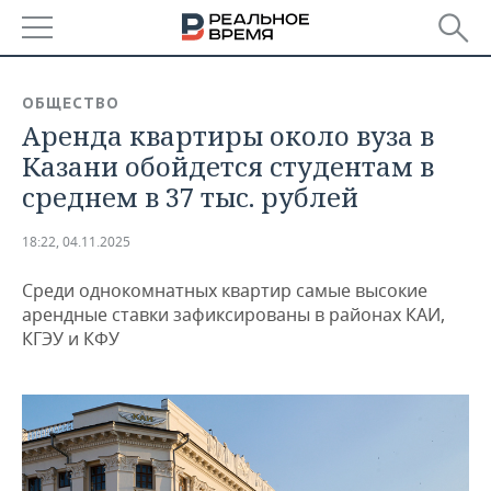
РЕГИОНЫ
ОБЩЕСТВО
Аренда квартиры около вуза в
БАШКОРТОСТАН
НОВОСТИ
Казани обойдется студентам в
ТАТАРСТАН
АНАЛИТИКА
среднем в 37 тыс. рублей
УДМУРТИЯ
НОВОСТИ АНАЛИТИКИ
ЭКОНОМИКА
18:22, 04.11.2025
ДЕКЛАРАЦИИ О ДОХОДАХ
НОВОСТИ ЭКОНОМИКИ
ПРОМЫШЛЕННОСТЬ
Среди однокомнатных квартир самые высокие
арендные ставки зафиксированы в районах КАИ,
КОРОЛИ ГОСЗАКАЗА ПФО
ФИНАНСЫ
НОВОСТИ
НЕДВИЖИМОСТЬ
КГЭУ и КФУ
ПРОМЫШЛЕННОСТИ
ВУЗЫ ТАТАРСТАНА
БАНКИ
НОВОСТИ НЕДВИЖИМОСТИ
АВТО
АГРОПРОМ
КОМУ ПРИНАДЛЕЖАТ
БЮДЖЕТ
НОВОСТИ АВТО
БИЗНЕС
ТОРГОВЫЕ ЦЕНТРЫ
МАШИНОСТРОЕНИЕ
ТАТАРСТАНА
ИНВЕСТИЦИИ
НОВОСТИ БИЗНЕСА
ТЕХНОЛОГИИ