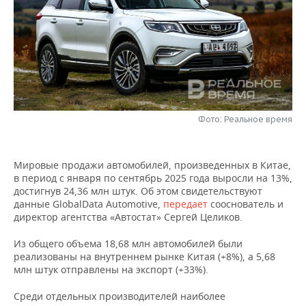
НЕФТЕХИМИЯ
РОЗНИЧНАЯ ТОРГОВЛЯ
НОВОСТИ ТЕХНОЛОГИЙ
МЕРОПРИЯТИЯ
НЕФТЬ
ТРАНСПОРТ
IT
НОВОСТИ МЕРОПРИЯТИЙ
СПОРТ
ОПК
УСЛУГИ
МЕДИА
ВЫЕЗДНАЯ РЕДАКЦИЯ
НОВОСТИ СПОРТА
ОБЩЕСТВО
ЭНЕРГЕТИКА
ТЕЛЕКОММУНИКАЦИИ
БИЗНЕС-БРАНЧИ
ФУТБОЛ
НОВОСТИ ОБЩЕСТВА
ФОТОГАЛЕРЕЯ
Фото: Реальное время
ONLINE-КОНФЕРЕНЦИИ
ХОККЕЙ
ВЛАСТЬ
СЮЖЕТЫ
Мировые продажи автомобилей, произведенных в Китае,
в период с января по сентябрь 2025 года выросли на 13%,
ОТКРЫТАЯ ЛЕКЦИЯ
БАСКЕТБОЛ
ИНФРАСТРУКТУРА
СПРАВОЧНИК
достигнув 24,36 млн штук. Об этом свидетельствуют
данные GlobalData Automotive,
передает
сооснователь и
ВОЛЕЙБОЛ
ИСТОРИЯ
СПИСОК ПЕРСОН
ПОЛНАЯ ВЕРСИЯ
директор агентства «Автостат» Сергей Целиков.
Из общего объема 18,68 млн автомобилей были
КИБЕРСПОРТ
КУЛЬТУРА
СПИСОК КОМПАНИЙ
реализованы на внутреннем рынке Китая (+8%), а 5,68
млн штук отправлены на экспорт (+33%).
ФИГУРНОЕ КАТАНИЕ
МЕДИЦИНА
Среди отдельных производителей наиболее