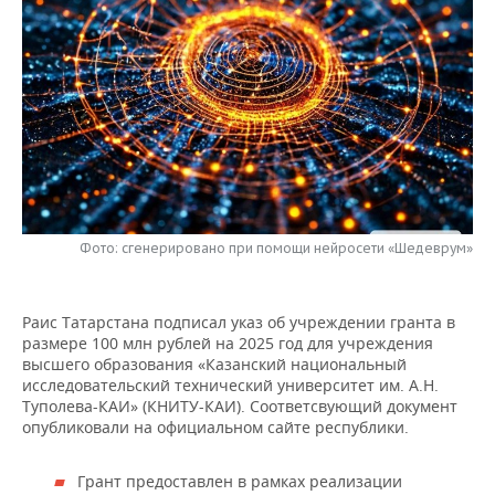
НЕФТЕХИМИЯ
РОЗНИЧНАЯ ТОРГОВЛЯ
НОВОСТИ ТЕХНОЛОГИЙ
МЕРОПРИЯТИЯ
НЕФТЬ
ТРАНСПОРТ
IT
НОВОСТИ МЕРОПРИЯТИЙ
СПОРТ
ОПК
УСЛУГИ
МЕДИА
ВЫЕЗДНАЯ РЕДАКЦИЯ
НОВОСТИ СПОРТА
ОБЩЕСТВО
ЭНЕРГЕТИКА
ТЕЛЕКОММУНИКАЦИИ
БИЗНЕС-БРАНЧИ
ФУТБОЛ
НОВОСТИ ОБЩЕСТВА
ФОТОГАЛЕРЕЯ
ONLINE-КОНФЕРЕНЦИИ
ХОККЕЙ
ВЛАСТЬ
СЮЖЕТЫ
Фото: сгенерировано при помощи нейросети «Шедеврум»
ОТКРЫТАЯ ЛЕКЦИЯ
БАСКЕТБОЛ
ИНФРАСТРУКТУРА
СПРАВОЧНИК
Раис Татарстана подписал указ об учреждении гранта в
размере 100 млн рублей на 2025 год для учреждения
ВОЛЕЙБОЛ
ИСТОРИЯ
СПИСОК ПЕРСОН
ПОЛНАЯ ВЕРСИЯ
высшего образования «Казанский национальный
исследовательский технический университет им. А.Н.
КИБЕРСПОРТ
КУЛЬТУРА
СПИСОК КОМПАНИЙ
Туполева-КАИ» (КНИТУ-КАИ). Соответсвующий документ
опубликовали на официальном сайте республики.
ФИГУРНОЕ КАТАНИЕ
МЕДИЦИНА
Грант предоставлен в рамках реализации