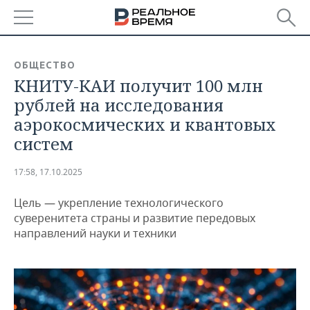
РЕГИОНЫ
ОБЩЕСТВО
КНИТУ-КАИ получит 100 млн
БАШКОРТОСТАН
НОВОСТИ
рублей на исследования
ТАТАРСТАН
АНАЛИТИКА
аэрокосмических и квантовых
систем
УДМУРТИЯ
НОВОСТИ АНАЛИТИКИ
ЭКОНОМИКА
17:58, 17.10.2025
ДЕКЛАРАЦИИ О ДОХОДАХ
НОВОСТИ ЭКОНОМИКИ
ПРОМЫШЛЕННОСТЬ
Цель — укрепление технологического
КОРОЛИ ГОСЗАКАЗА ПФО
ФИНАНСЫ
НОВОСТИ
НЕДВИЖИМОСТЬ
суверенитета страны и развитие передовых
ПРОМЫШЛЕННОСТИ
направлений науки и техники
ВУЗЫ ТАТАРСТАНА
БАНКИ
НОВОСТИ НЕДВИЖИМОСТИ
АВТО
АГРОПРОМ
КОМУ ПРИНАДЛЕЖАТ
БЮДЖЕТ
НОВОСТИ АВТО
БИЗНЕС
ТОРГОВЫЕ ЦЕНТРЫ
МАШИНОСТРОЕНИЕ
ТАТАРСТАНА
ИНВЕСТИЦИИ
НОВОСТИ БИЗНЕСА
ТЕХНОЛОГИИ