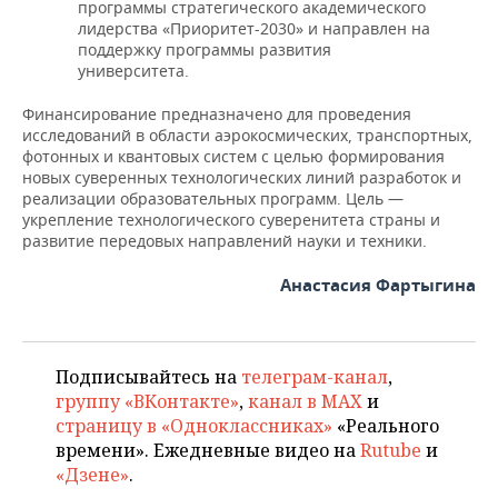
ВОДНЫЕ ВИДЫ СПОРТА
ОБРАЗОВАНИЕ
программы стратегического академического
лидерства «Приоритет-2030» и направлен на
поддержку программы развития
ХОККЕЙ С МЯЧОМ
ПРОИСШЕСТВИЯ
университета.
Финансирование предназначено для проведения
исследований в области аэрокосмических, транспортных,
фотонных и квантовых систем с целью формирования
новых суверенных технологических линий разработок и
реализации образовательных программ. Цель —
укрепление технологического суверенитета страны и
развитие передовых направлений науки и техники.
Анастасия Фартыгина
Подписывайтесь на
телеграм-канал
,
группу «ВКонтакте»
,
канал в MAX
и
страницу в «Одноклассниках»
«Реального
времени». Ежедневные видео на
Rutube
и
«Дзене»
.