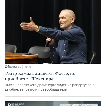
Общество
00:00
Театр Камала лишится Фоссе, но
приобретет Шекспира
Пьеса норвежского драматурга уйдет из репертуара в
декабре: запретили правообладатели