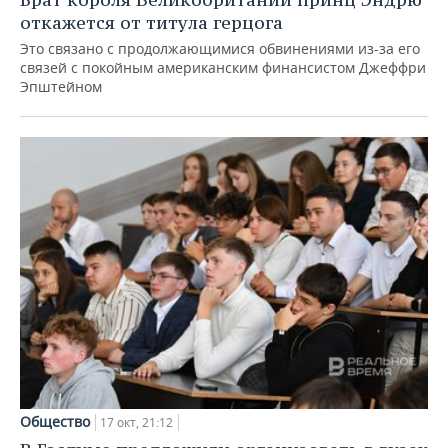
ВОДНЫЕ ВИДЫ СПОРТА
ОБРАЗОВАНИЕ
откажется от титула герцога
ХОККЕЙ С МЯЧОМ
ПРОИСШЕСТВИЯ
Это связано с продолжающимися обвинениями из-за его
связей с покойным американским финансистом Джеффри
Эпштейном
Общество
17 окт, 21:12