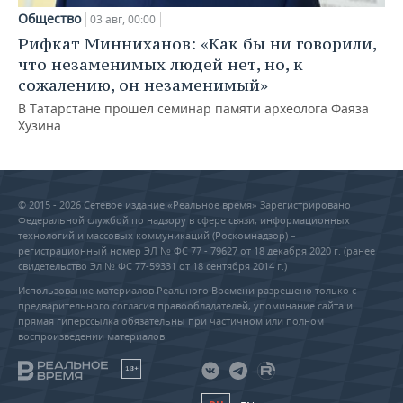
Общество
03 авг, 00:00
Рифкат Минниханов: «Как бы ни говорили,
что незаменимых людей нет, но, к
сожалению, он незаменимый»
В Татарстане прошел семинар памяти археолога Фаяза
Хузина
© 2015 - 2026 Сетевое издание «Реальное время» Зарегистрировано
Федеральной службой по надзору в сфере связи, информационных
технологий и массовых коммуникаций (Роскомнадзор) –
регистрационный номер ЭЛ № ФС 77 - 79627 от 18 декабря 2020 г. (ранее
свидетельство Эл № ФС 77-59331 от 18 сентября 2014 г.)
Использование материалов Реального Времени разрешено только с
предварительного согласия правообладателей, упоминание сайта и
прямая гиперссылка обязательны при частичном или полном
воспроизведении материалов.
18+