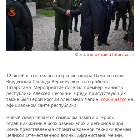
НЕФТЕХИМИЯ
РОЗНИЧНАЯ ТОРГОВЛЯ
НОВОСТИ ТЕХНОЛОГИЙ
МЕРОПРИЯТИЯ
НЕФТЬ
ТРАНСПОРТ
IT
НОВОСТИ МЕРОПРИЯТИЙ
СПОРТ
ОПК
УСЛУГИ
МЕДИА
ВЫЕЗДНАЯ РЕДАКЦИЯ
НОВОСТИ СПОРТА
ОБЩЕСТВО
ЭНЕРГЕТИКА
ТЕЛЕКОММУНИКАЦИИ
БИЗНЕС-БРАНЧИ
ФУТБОЛ
НОВОСТИ ОБЩЕСТВА
ФОТОГАЛЕРЕЯ
Фото:
взято с сайта tatarstan.ru
ONLINE-КОНФЕРЕНЦИИ
ХОККЕЙ
ВЛАСТЬ
СЮЖЕТЫ
12 октября состоялось открытие сквера Памяти в селе
Введенская Слобода Верхнеуслонского района
ОТКРЫТАЯ ЛЕКЦИЯ
БАСКЕТБОЛ
ИНФРАСТРУКТУРА
СПРАВОЧНИК
Татарстана. Мероприятие посетил премьер-министр
республики Алексей Песошин. Среди присутствующих
ВОЛЕЙБОЛ
ИСТОРИЯ
СПИСОК ПЕРСОН
ПОЛНАЯ ВЕРСИЯ
также был Герой России Александр Лапин,
сообщается
на
официальном сайте республики.
КИБЕРСПОРТ
КУЛЬТУРА
СПИСОК КОМПАНИЙ
Новый сквер является символом памяти о героях,
отдавших жизнь в боях разных эпох и регионов мира.
ФИГУРНОЕ КАТАНИЕ
МЕДИЦИНА
Здесь представлены экспонаты военной техники времен
Великой Отечественной войны, Афганистана, Чечни,