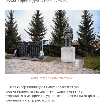
ВОДНЫЕ ВИДЫ СПОРТА
ОБРАЗОВАНИЕ
Грузии, Сирии и других горячих точек.
ХОККЕЙ С МЯЧОМ
ПРОИСШЕСТВИЯ
взято с сайта tatarstan.ru
— Этот сквер воплощает нашу коллективную
признательность героям, чьи подвиги навечно
сохранятся в истории государства, — заявил на открытии
премьер-министр республики.