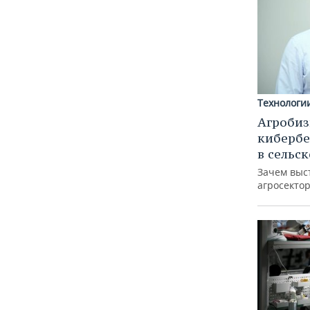
Технологи
Агробиз
кибербе
в сельс
Зачем выс
агросектор