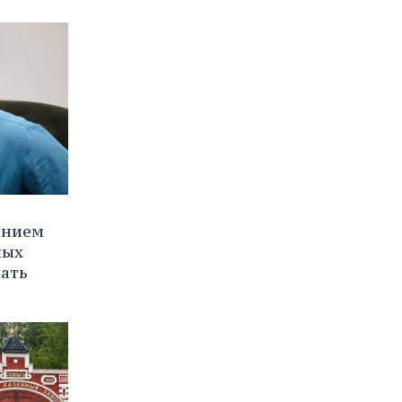
ением
ных
нать