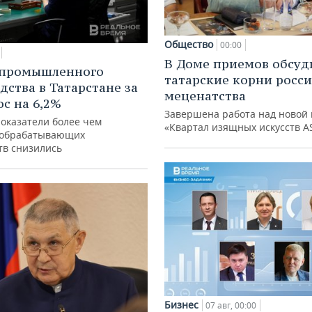
Общество
00:00
В Доме приемов обсуд
 промышленного
татарские корни росс
дства в Татарстане за
меценатства
ос на 6,2%
Завершена работа над новой 
показатели более чем
«Квартал изящных искусств A
 обрабатывающих
тв снизились
Бизнес
07 авг, 00:00