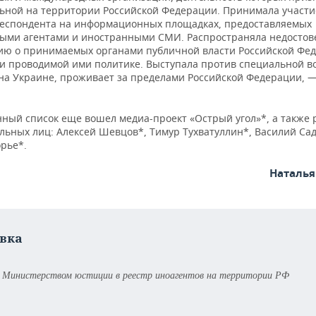
ьной на территории Российской Федерации. Принимала участи
респондента на информационных площадках, предоставляемых
ыми агентами и иностранными СМИ. Распространяла недосто
ю о принимаемых органами публичной власти Российской Фе
и проводимой ими политике. Выступала против специальной в
на Украине, проживает за пределами Российской Федерации, —
нный список еще вошел медиа-проект «Острый угол»*, а также 
льных лиц: Алексей Шевцов*, Тимур Тухватуллин*, Василий Са
рье*.
Наталь
вка
н Министерством юстиции в реестр иноагентов на территории РФ