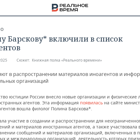
ВО
у Барскову* включили в список
ентов
2025
Сюжет:
Книжная полка «Реального времени»
яют в распространении материалов иноагентов и инфо
льных организаций
тво юстиции России внесло новые организации и физические 
остранных агентов. Эта информация
появилась
на сайте минист
агентов вошла филолог Полина Барскова*.
ла участие в создании и распространении для неограниченног
НА
ений и материалов иностранных агентов, а также участвовала 
анении сообщений и материалов организаций, включенных в 
ых и международных организаций, деятельность которых приз