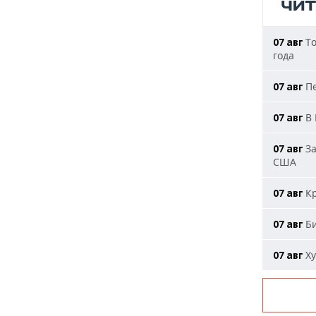
ЧИ
То
07 авг
года
Пе
07 авг
В 
07 авг
За
07 авг
США
Кр
07 авг
Би
07 авг
Ху
07 авг