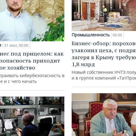
Промышленность
00:00
Бизнес-обзор: порохо
и
31 июл, 00:00
узаконил цеха, с подр
нес под прицелом: как
лагеря в Крыму требу
зопасность приходит
1,8 млрд
кое хозяйство
Новый собственник НЧТЗ пол
траивать кибербезопасность в
и в группе компаний «ТатПро
е и с чего начать