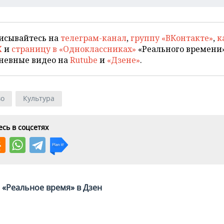
исывайтесь на
телеграм-канал
,
группу «ВКонтакте»
,
к
X
и
страницу в «Одноклассниках»
«Реального времени»
невные видео на
Rutube
и
«Дзене»
.
во
Культура
сь в соцсетях
«Реальное время» в Дзен