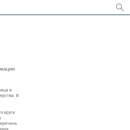
рмации
лица в
ерства. В
о круга
в
перечень
нана