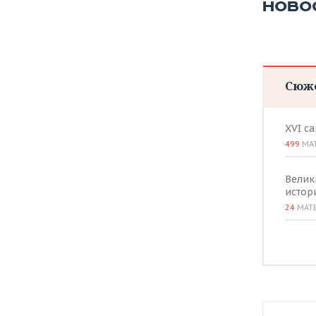
НОВО
Сюж
XVI с
499
МА
Велик
истор
24
МАТ