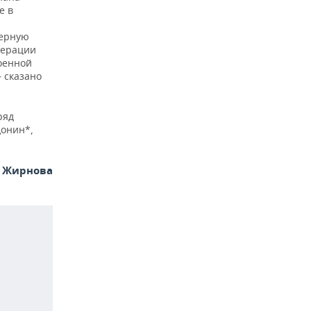
е в
верную
дерации
оенной
 сказано
ряд
донин*,
я Жирнова