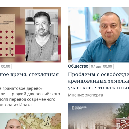
Общество
00:00
07 авг, 00:00
ное время, стеклянная
Проблемы с освобожд
арендованных земель
участков: что важно з
е гранатовое дерево»
Али — редкий для российского
Мнение эксперта
поля перевод современного
автора из Ирака