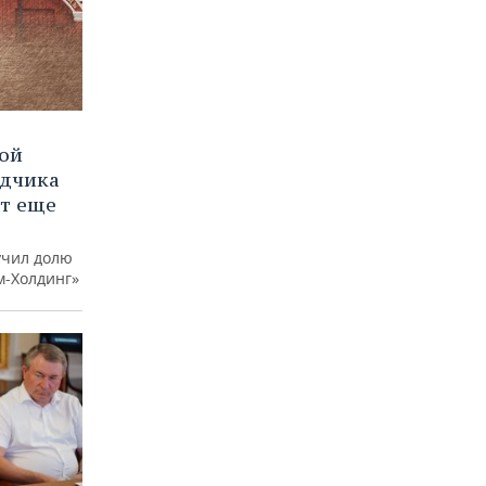
вой
ядчика
ют еще
учил долю
м-Холдинг»