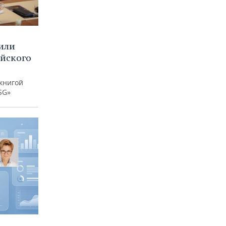
или
ийского
книгой
SG»