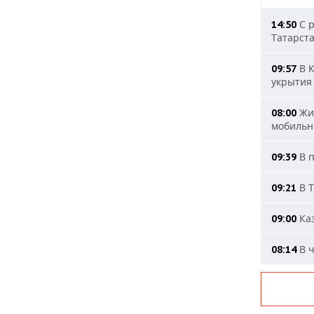
С р
14:50
Татарст
В К
09:57
укрытия
Жит
08:00
мобильн
В п
09:39
В Т
09:21
Каз
09:00
В ч
08:14