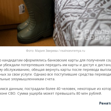
Мария Зверева / realnoevremya.ru
го кандидатам оформлялись банковские карты для получения со
 убеждали потерпевших передать им карты и доступ к диста
му обслуживанию, обещая вернуть карты после перевода выпла
ных за свои услуги. Однако все поступившие средства перевод
льные злоумышленникам счета.
мся данным, пострадали более 40 человек, некоторые из кото
 зоне СВО. Сумма ущерба может превышать 80 млн рублей.
Ренат