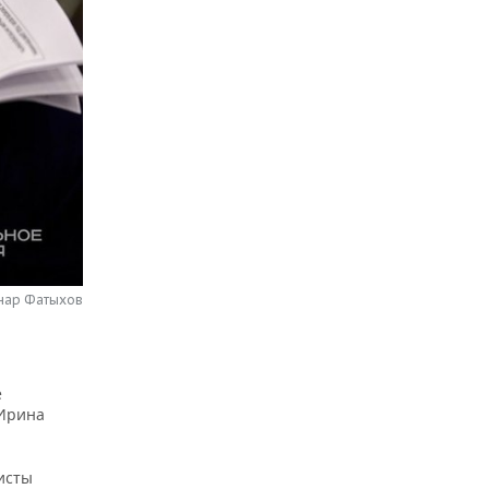
нар Фатыхов
е
 Ирина
исты