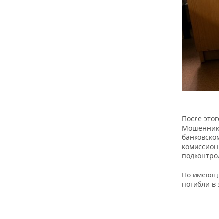
После это
Мошенники
банковско
комиссион
подконтро
По имеющи
погибли в