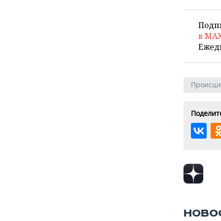
Подп
в MA
Ежед
Происше
Поделите
НОВО