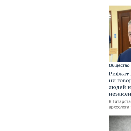
Общество
Рифкат 
ни гово
людей н
незаме
В Татарст
археолога