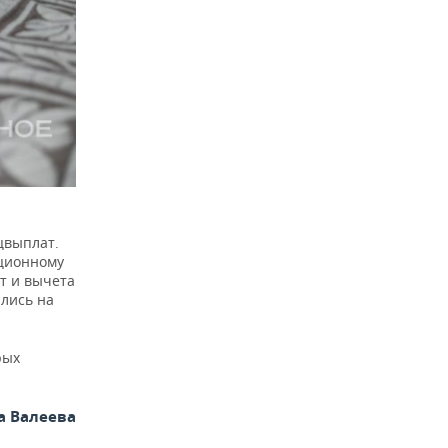
цвыплат.
нционному
т и вычета
ились на
рых
а Валеева