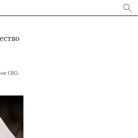
ество
оне СВО.