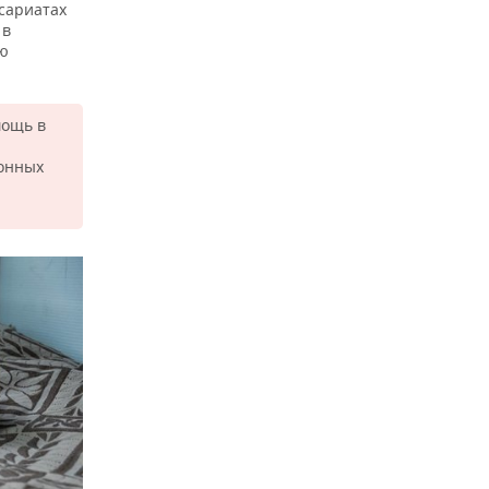
ссариатах
 в
ию
мощь в
йонных