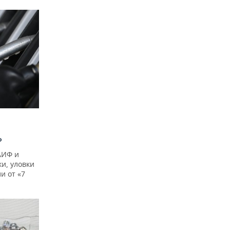
?
АИФ и
и, уловки
и от «7