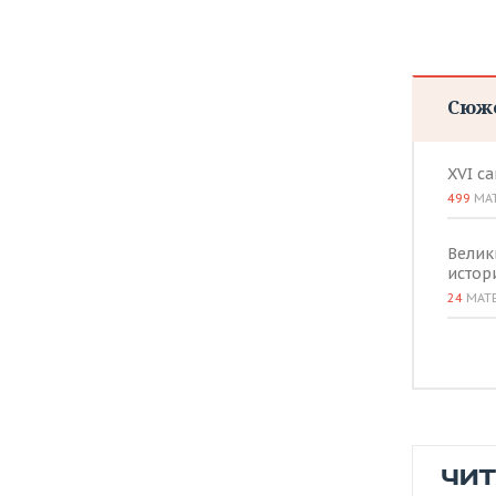
Сюж
XVI с
499
МА
Велик
истор
24
МАТ
ЧИ