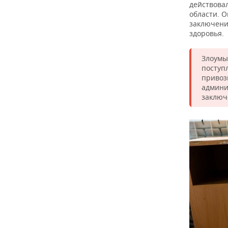
ВОДНЫЕ ВИДЫ СПОРТА
ОБРАЗОВАНИЕ
действовал
области. 
заключени
ХОККЕЙ С МЯЧОМ
ПРОИСШЕСТВИЯ
здоровья.
Злоумы
поступ
привоз
админи
заключ