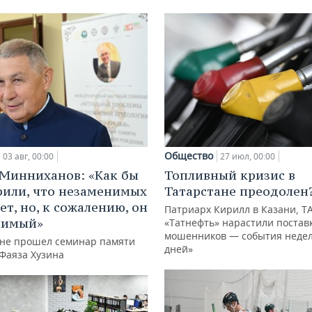
Общество
03 авг, 00:00
27 июл, 00:00
Минниханов: «Как бы
Топливный кризис в
рили, что незаменимых
Татарстане преодолен
ет, но, к сожалению, он
Патриарх Кирилл в Казани, Т
нимый»
«Татнефть» нарастили поставк
мошенников — события недел
ане прошел семинар памяти
дней»
 Фаяза Хузина