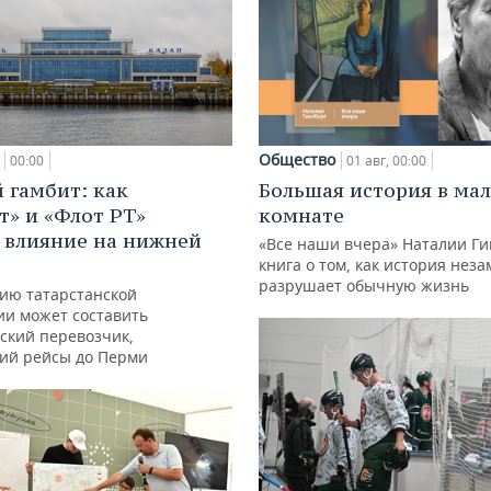
Общество
00:00
01 авг, 00:00
 гамбит: как
Большая история в ма
т» и «Флот РТ»
комнате
 влияние на нижней
«Все наши вчера» Наталии Ги
книга о том, как история нез
разрушает обычную жизнь
ию татарстанской
ии может составить
ский перевозчик,
ий рейсы до Перми