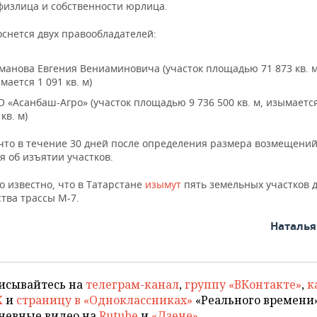
физлица и собственности юрлица.
оснется двух правообладателей:
манова Евгения Вениаминовича (участок площадью 71 873 кв. м
мается 1 091 кв. м)
 «Асанбаш-Агро» (участок площадью 9 736 500 кв. м, изымаетс
кв. м)
 что в течение 30 дней после определения размера возмещени
я об изъятии участков.
о известно, что в Татарстане
изымут
пять земельных участков 
тва трассы М-7.
Наталь
исывайтесь на
телеграм-канал
,
группу «ВКонтакте»
,
к
X
и
страницу в «Одноклассниках»
«Реального времени»
невные видео на
Rutube
и
«Дзене»
.