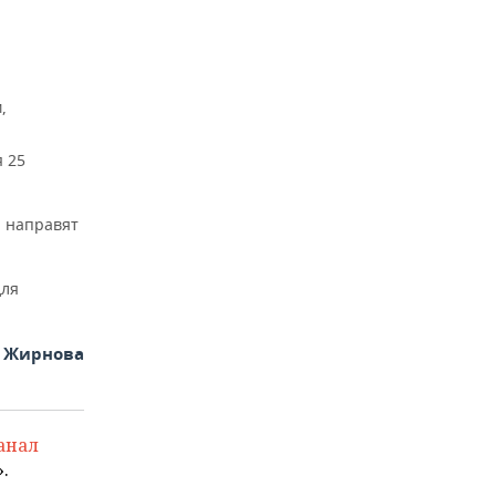
,
я 25
й направят
для
я Жирнова
анал
.