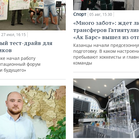
Спорт
05 авг, 15:30
«Много забот»: ждет л
трансферов Гатиятулин
27 июл, 16:15
«Ак Барс» вышел из от
ый тест-драйв для
Казанцы начали предсезонн
иков
подготовку. В каком настроен
пребывают хоккеисты и глав
ке начал работу
команды
нтационный форум
и будущего»