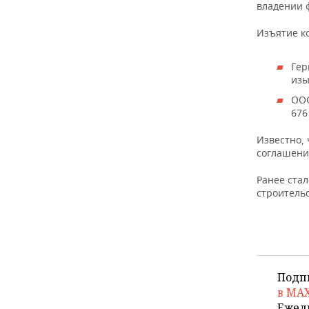
ВОДНЫЕ ВИДЫ СПОРТА
ОБРАЗОВАНИЕ
владении 
Изъятие к
ХОККЕЙ С МЯЧОМ
ПРОИСШЕСТВИЯ
Гер
изы
ООО
676 
Известно,
соглашени
Ранее стал
строительс
Подп
в MA
Ежед