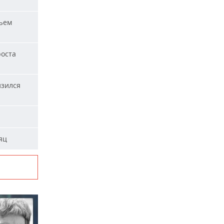
ъем
роста
изился
яц