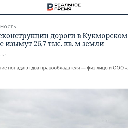
ИМОСТЬ
еконструкции дороги в Кукморском
 изымут 26,7 тыс. кв. м земли
2025
тие попадают два правообладателя — физ.лицо и ООО 
НА