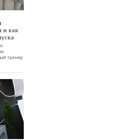
и
 и как
пуска
ую
ии
ный тренер