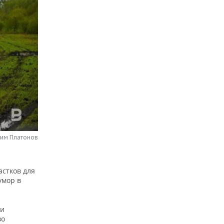
сим Платонов
астков для
умор в
ки
во