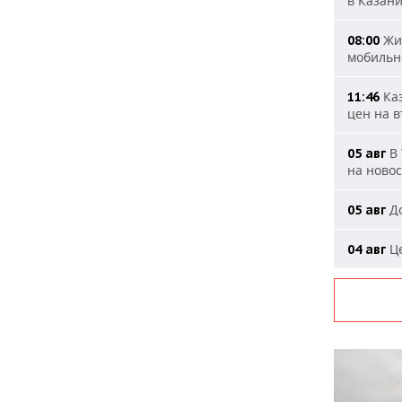
в Казан
Жит
08:00
мобильн
Каз
11:46
цен на 
В 
05 авг
на ново
До
05 авг
Це
04 авг