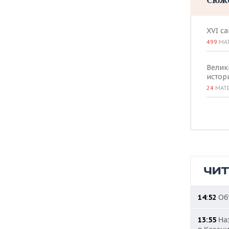
XVI с
499
МА
Велик
истор
24
МАТ
ЧИ
Объ
14:52
Наз
13:55