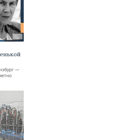
ленькой
нзбург —
аметно