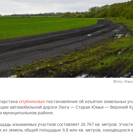
Фото: Мак
тарстана
опубликовал
постановление об изъятии земельных уч
кции автомобильной дороги Люга — Старая Юмья — Верхний К
м муниципальном районе.
щадь изымаемых участков составляет 26 767 кв. метров. Участ
я из земель общей площадью 9,8 млн кв. метров, находящихся 