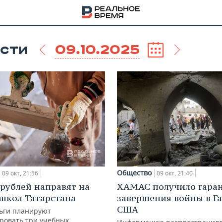
09.10.2025
СТИ
Общество
09 окт, 21:56
09 окт, 21:40
 рублей направят на
ХАМАС получило гара
НА
школ Татарстана
завершения войны в Га
США
ньги планируют
ровать три учебных