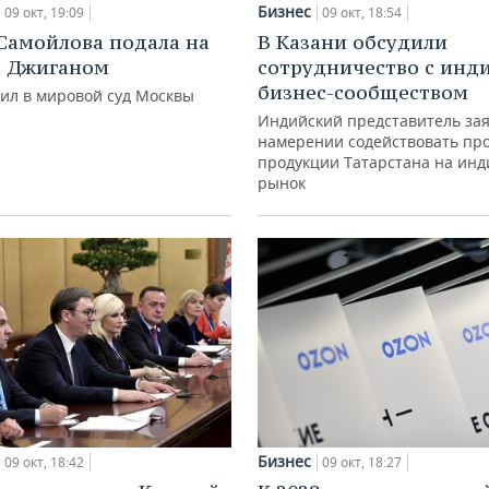
Бизнес
09 окт, 19:09
09 окт, 18:54
Самойлова подала на
В Казани обсудили
с Джиганом
сотрудничество с инд
бизнес-сообществом
пил в мировой суд Москвы
Индийский представитель зая
намерении содействовать п
продукции Татарстана на инд
рынок
Бизнес
09 окт, 18:42
09 окт, 18:27