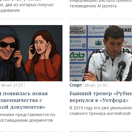
Информацию распространил
я, два из которых получат
телевидение Al Jazeera
рудование
Спорт
09 окт, 21:27
09 окт, 21:10
и появилась новая
Бывший тренер «Руби
ошенничества с
вернулся в «Уотфорд»
кой документов»
В 2019 году его уже увольняли
главного тренера английской
нники представляются по
доставщиками документов