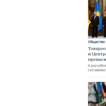
Общество
Товароо
и Центр
превыси
А российс
составляю