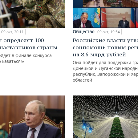
Общество
09 окт, 20:11
09 окт, 19:54
и определят 100
Российские власти ут
наставников страны
соцпомощь новым рег
на 8,5 млрд рублей
ойдет в финале конкурса
е казаться!»
Она пойдет для поддержки г
Донецкой и Луганской народ
республик, Запорожской и Хе
областей