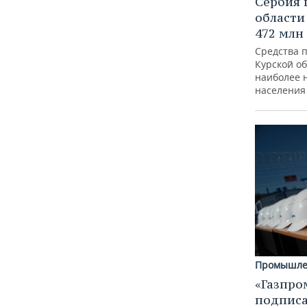
Сербия 
области
472 млн
Средства 
Курской о
наиболее 
населения
Промышле
«Газпро
подписа