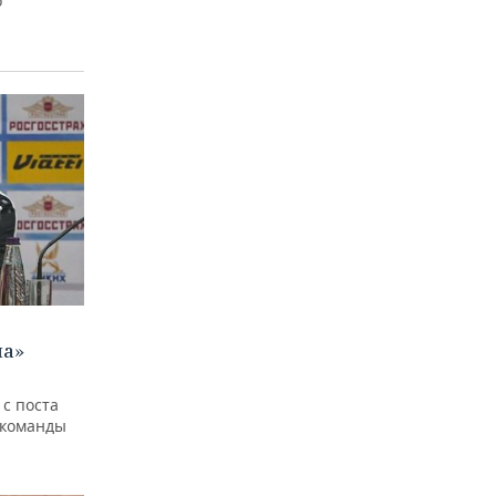
о
на»
 с поста
 команды