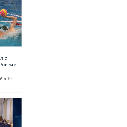
л с
России
й в 10