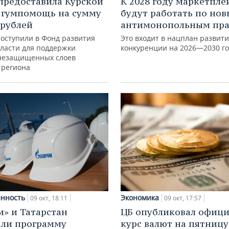
предоставила Курской
К 2028 году маркетпле
 гумпомощь на сумму
будут работать по но
 рублей
антимонопольным пр
поступили в Фонд развития
Это входит в нацплан развит
бласти для поддержки
конкуренции на 2026—2030 г
незащищенных слоев
 региона
нность
Экономика
09 окт, 18:11
09 окт, 17:57
м» и Татарстан
ЦБ опубликовал офиц
ли программу
курс валют на пятницу,