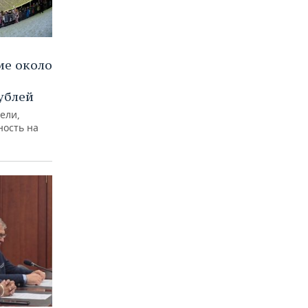
ие около
рублей
ели,
ность на