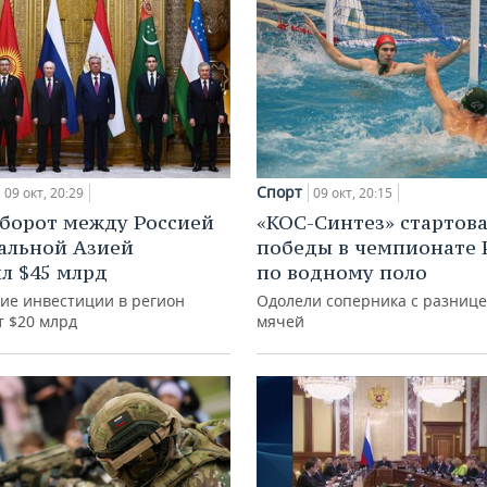
Спорт
09 окт, 20:29
09 окт, 20:15
борот между Россией
«КОС-Синтез» стартова
альной Азией
победы в чемпионате 
л $45 млрд
по водному поло
кие инвестиции в регион
Одолели соперника с разнице
т $20 млрд
мячей