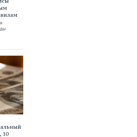
йсы
вым
авилам
ия
оды
иальный
 10