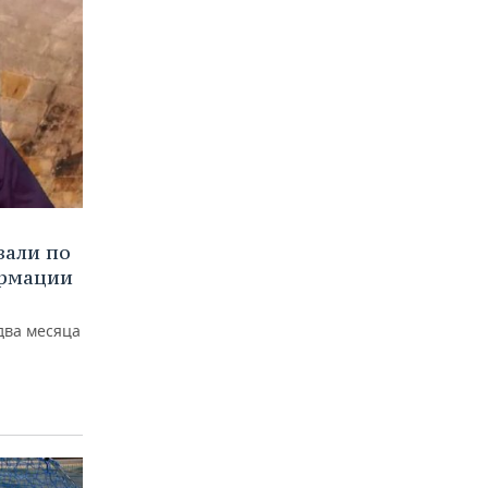
вали по
ормации
два месяца