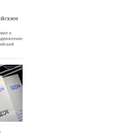
ийским
вил о
родвижению
ийский