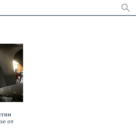
нтии
зе от