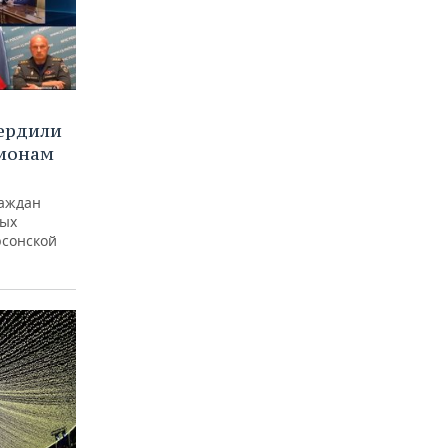
вердили
ионам
раждан
ных
рсонской