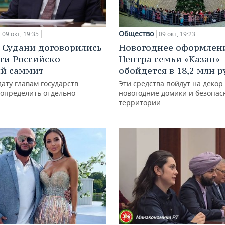
Общество
09 окт, 19:35
09 окт, 19:23
 Судани договорились
Новогоднее оформлен
ти Российско-
Центра семьи «Казан»
ий саммит
обойдется в 18,2 млн 
ату главам государств
Эти средства пойдут на декор 
 определить отдельно
новогодние домики и безопас
территории