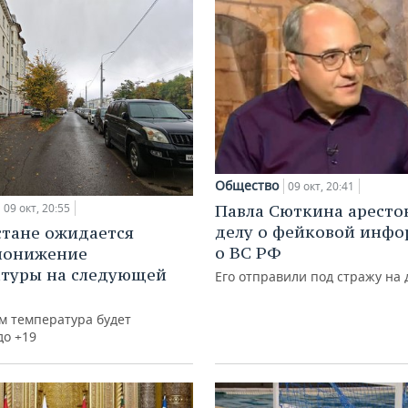
Общество
09 окт, 20:41
Павла Сюткина аресто
09 окт, 20:55
делу о фейковой инф
стане ожидается
о ВС РФ
понижение
туры на следующей
Его отправили под стражу на 
м температура будет
до +19