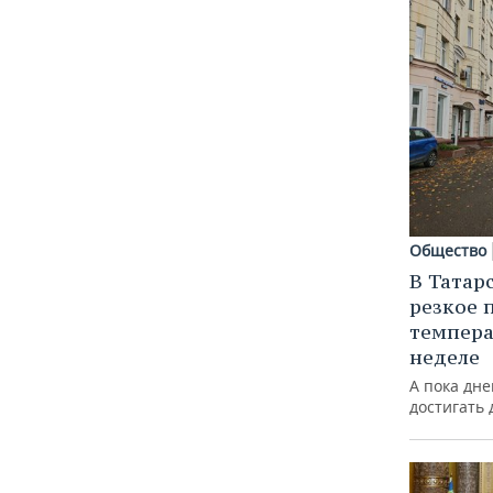
ВОДНЫЕ ВИДЫ СПОРТА
ОБРАЗОВАНИЕ
ХОККЕЙ С МЯЧОМ
ПРОИСШЕСТВИЯ
Общество
В Татар
резкое 
темпера
неделе
А пока дне
достигать 