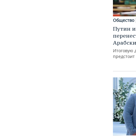
Общество
Путин и
перенес
Арабск
Итоговую д
предстоит