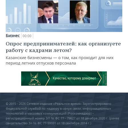
Бизнес
00:00
Опрос предпринимателей: как организуете
работу с кадрами летом?
Казанские бизнесмены — о том, как проходит для них
период летних отпусков персонала
© 2015 - 2026 Сетевое издание «Реальное время» Зарегистрировано
Федеральной службой по надзору в сфере связи, информационных
технологий и массовых коммуникаций (Роскомнадзор) –
регистрационный номер ЭЛ № ФС 77 - 79627 от 18 декабря 2020 г. (ранее
свидетельство Эл № ФС 77-59331 от 18 сентября 2014 г.)