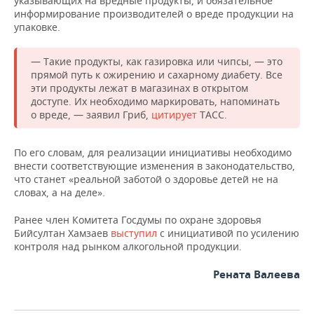
указывающих на вредные продукты, и обязательное
ВОДНЫЕ ВИДЫ СПОРТА
ОБРАЗОВАНИЕ
информирование производителей о вреде продукции на
упаковке.
ХОККЕЙ С МЯЧОМ
ПРОИСШЕСТВИЯ
— Такие продукты, как газировка или чипсы, — это
прямой путь к ожирению и сахарному диабету. Все
эти продукты лежат в магазинах в открытом
доступе. Их необходимо маркировать, напоминать
о вреде, — заявил Гриб,
цитирует
ТАСС.
По его словам, для реализации инициативы необходимо
внести соответствующие изменения в законодательство,
что станет «реальной заботой о здоровье детей не на
словах, а на деле».
Ранее член Комитета Госдумы по охране здоровья
Бийсултан Хамзаев
выступил
с инициативой по усилению
контроля над рынком алкогольной продукции.
Рената Валеева