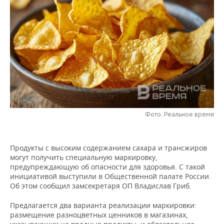
НЕФТЕХИМИЯ
РОЗНИЧНАЯ ТОРГОВЛЯ
НОВОСТИ ТЕХНОЛОГИЙ
МЕРОПРИЯТИЯ
НЕФТЬ
ТРАНСПОРТ
IT
НОВОСТИ МЕРОПРИЯТИЙ
СПОРТ
ОПК
УСЛУГИ
МЕДИА
ВЫЕЗДНАЯ РЕДАКЦИЯ
НОВОСТИ СПОРТА
ОБЩЕСТВО
ЭНЕРГЕТИКА
ТЕЛЕКОММУНИКАЦИИ
БИЗНЕС-БРАНЧИ
ФУТБОЛ
НОВОСТИ ОБЩЕСТВА
ФОТОГАЛЕРЕЯ
ONLINE-КОНФЕРЕНЦИИ
ХОККЕЙ
ВЛАСТЬ
СЮЖЕТЫ
Фото: Реальное время
ОТКРЫТАЯ ЛЕКЦИЯ
БАСКЕТБОЛ
ИНФРАСТРУКТУРА
СПРАВОЧНИК
Продукты с высоким содержанием сахара и трансжиров
ВОЛЕЙБОЛ
ИСТОРИЯ
СПИСОК ПЕРСОН
ПОЛНАЯ ВЕРСИЯ
могут получить специальную маркировку,
предупреждающую об опасности для здоровья. С такой
инициативой выступили в Общественной палате России.
КИБЕРСПОРТ
КУЛЬТУРА
СПИСОК КОМПАНИЙ
Об этом сообщил замсекретаря ОП Владислав Гриб.
ФИГУРНОЕ КАТАНИЕ
МЕДИЦИНА
Предлагается два варианта реализации маркировки:
размещение разноцветных ценников в магазинах,