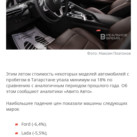
НЕФТЕХИМИЯ
РОЗНИЧНАЯ ТОРГОВЛЯ
НОВОСТИ ТЕХНОЛОГИЙ
МЕРОПРИЯТИЯ
НЕФТЬ
ТРАНСПОРТ
IT
НОВОСТИ МЕРОПРИЯТИЙ
СПОРТ
ОПК
УСЛУГИ
МЕДИА
ВЫЕЗДНАЯ РЕДАКЦИЯ
НОВОСТИ СПОРТА
ОБЩЕСТВО
ЭНЕРГЕТИКА
ТЕЛЕКОММУНИКАЦИИ
БИЗНЕС-БРАНЧИ
ФУТБОЛ
НОВОСТИ ОБЩЕСТВА
ФОТОГАЛЕРЕЯ
Фото: Максим Платонов
ONLINE-КОНФЕРЕНЦИИ
ХОККЕЙ
ВЛАСТЬ
СЮЖЕТЫ
Этим летом стоимость некоторых моделей автомобилей с
пробегом в Татарстане упала минимум на 18% по
ОТКРЫТАЯ ЛЕКЦИЯ
БАСКЕТБОЛ
ИНФРАСТРУКТУРА
СПРАВОЧНИК
сравнению с аналогичным периодом прошлого года. Об
этом сообщают аналитики «Авито Авто».
ВОЛЕЙБОЛ
ИСТОРИЯ
СПИСОК ПЕРСОН
ПОЛНАЯ ВЕРСИЯ
Наибольшее падение цен показали машины следующих
марок:
КИБЕРСПОРТ
КУЛЬТУРА
СПИСОК КОМПАНИЙ
ФИГУРНОЕ КАТАНИЕ
МЕДИЦИНА
Ford (-6,4%);
Lada (-5,5%);