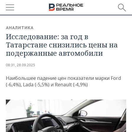
РЕГИОНЫ
АНАЛИТИКА
Исследование: за год в
БАШКОРТОСТАН
НОВОСТИ
Татарстане снизились цены на
ТАТАРСТАН
АНАЛИТИКА
подержанные автомобили
УДМУРТИЯ
НОВОСТИ АНАЛИТИКИ
ЭКОНОМИКА
08:31, 28.09.2025
ДЕКЛАРАЦИИ О ДОХОДАХ
НОВОСТИ ЭКОНОМИКИ
ПРОМЫШЛЕННОСТЬ
Наибольшее падение цен показатели марки Ford
(-6,4%), Lada (-5,5%) и Renault (-4,9%)
КОРОЛИ ГОСЗАКАЗА ПФО
ФИНАНСЫ
НОВОСТИ
НЕДВИЖИМОСТЬ
ПРОМЫШЛЕННОСТИ
ВУЗЫ ТАТАРСТАНА
БАНКИ
НОВОСТИ НЕДВИЖИМОСТИ
АВТО
АГРОПРОМ
КОМУ ПРИНАДЛЕЖАТ
БЮДЖЕТ
НОВОСТИ АВТО
БИЗНЕС
ТОРГОВЫЕ ЦЕНТРЫ
МАШИНОСТРОЕНИЕ
ТАТАРСТАНА
ИНВЕСТИЦИИ
НОВОСТИ БИЗНЕСА
ТЕХНОЛОГИИ