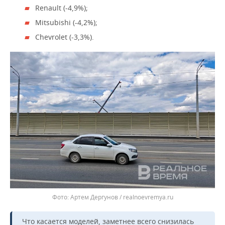
ВОДНЫЕ ВИДЫ СПОРТА
ОБРАЗОВАНИЕ
Renault (-4,9%);
Mitsubishi (-4,2%);
ХОККЕЙ С МЯЧОМ
ПРОИСШЕСТВИЯ
Chevrolet (-3,3%).
Артем Дергунов / realnoevremya.ru
Что касается моделей, заметнее всего снизилась