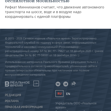
беспилотной мобильностью
Рифкат Минниханов считает, что движение автономного
транспорта на шоссе, воде и в воздухе надо
координировать с единой платформы
© 2015 - 2026 Сетевое издание «Реальное время» Зарегистрировано
Федеральной службой по надзору в сфере связи, информационных
технологий и массовых коммуникаций (Роскомнадзор) –
регистрационный номер ЭЛ № ФС 77 - 79627 от 18 декабря 2020 г. (ранее
свидетельство Эл № ФС 77-59331 от 18 сентября 2014 г.)
Использование материалов Реального Времени разрешено только с
предварительного согласия правообладателей, упоминание сайта и
прямая гиперссылка обязательны при частичном или полном
воспроизведении материалов.
18+
RU
EN
РЕДАКЦИЯ
РЕКЛАМА
Учредитель ООО «Реальное
ПРАВОВАЯ ИНФОРМАЦИЯ
время»