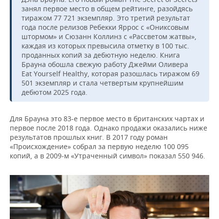
ВОДНЫЕ ВИДЫ СПОРТА
ОБРАЗОВАНИЕ
занял первое место в общем рейтинге, разойдясь
тиражом 77 721 экземпляр. Это третий результат
ХОККЕЙ С МЯЧОМ
ПРОИСШЕСТВИЯ
года после релизов Ребекки Яррос с «Ониксовым
штормом» и Сюзанн Коллинз с «Рассветом жатвы»,
каждая из которых превысила отметку в 100 тыс.
проданных копий за дебютную неделю. Книга
Брауна обошла свежую работу Джейми Оливера
Eat Yourself Healthy, которая разошлась тиражом 69
501 экземпляр и стала четвертым крупнейшим
дебютом 2025 года.
Для Брауна это 83-е первое место в британских чартах и
первое после 2018 года. Однако продажи оказались ниже
результатов прошлых книг. В 2017 году роман
«Происхождение» собрал за первую неделю 100 095
копий, а в 2009-м «Утраченный символ» показал 550 946.