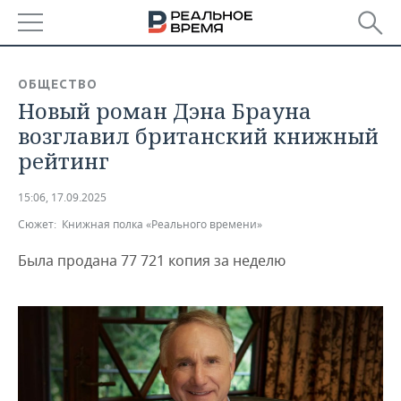
РЕГИОНЫ
ОБЩЕСТВО
Новый роман Дэна Брауна
БАШКОРТОСТАН
НОВОСТИ
возглавил британский книжный
ТАТАРСТАН
АНАЛИТИКА
рейтинг
УДМУРТИЯ
НОВОСТИ АНАЛИТИКИ
ЭКОНОМИКА
15:06, 17.09.2025
Сюжет:
Книжная полка «Реального времени»
ДЕКЛАРАЦИИ О ДОХОДАХ
НОВОСТИ ЭКОНОМИКИ
ПРОМЫШЛЕННОСТЬ
Была продана 77 721 копия за неделю
КОРОЛИ ГОСЗАКАЗА ПФО
ФИНАНСЫ
НОВОСТИ
НЕДВИЖИМОСТЬ
ПРОМЫШЛЕННОСТИ
ВУЗЫ ТАТАРСТАНА
БАНКИ
НОВОСТИ НЕДВИЖИМОСТИ
АВТО
АГРОПРОМ
КОМУ ПРИНАДЛЕЖАТ
БЮДЖЕТ
НОВОСТИ АВТО
БИЗНЕС
ТОРГОВЫЕ ЦЕНТРЫ
МАШИНОСТРОЕНИЕ
ТАТАРСТАНА
ИНВЕСТИЦИИ
НОВОСТИ БИЗНЕСА
ТЕХНОЛОГИИ