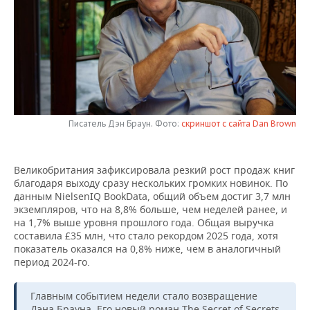
НЕФТЕХИМИЯ
РОЗНИЧНАЯ ТОРГОВЛЯ
НОВОСТИ ТЕХНОЛОГИЙ
МЕРОПРИЯТИЯ
НЕФТЬ
ТРАНСПОРТ
IT
НОВОСТИ МЕРОПРИЯТИЙ
СПОРТ
ОПК
УСЛУГИ
МЕДИА
ВЫЕЗДНАЯ РЕДАКЦИЯ
НОВОСТИ СПОРТА
ОБЩЕСТВО
ЭНЕРГЕТИКА
ТЕЛЕКОММУНИКАЦИИ
БИЗНЕС-БРАНЧИ
ФУТБОЛ
НОВОСТИ ОБЩЕСТВА
ФОТОГАЛЕРЕЯ
Писатель Дэн Браун. Фото:
скриншот с сайта Dan Brown
ONLINE-КОНФЕРЕНЦИИ
ХОККЕЙ
ВЛАСТЬ
СЮЖЕТЫ
Великобритания зафиксировала резкий рост продаж книг
благодаря выходу сразу нескольких громких новинок. По
ОТКРЫТАЯ ЛЕКЦИЯ
БАСКЕТБОЛ
ИНФРАСТРУКТУРА
СПРАВОЧНИК
данным NielsenIQ BookData, общий объем достиг 3,7 млн
экземпляров, что на 8,8% больше, чем неделей ранее, и
ВОЛЕЙБОЛ
ИСТОРИЯ
СПИСОК ПЕРСОН
ПОЛНАЯ ВЕРСИЯ
на 1,7% выше уровня прошлого года. Общая выручка
составила £35 млн, что стало рекордом 2025 года, хотя
КИБЕРСПОРТ
КУЛЬТУРА
СПИСОК КОМПАНИЙ
показатель оказался на 0,8% ниже, чем в аналогичный
период 2024-го.
ФИГУРНОЕ КАТАНИЕ
МЕДИЦИНА
Главным событием недели стало возвращение
Дэна Брауна. Его новый роман The Secret of Secrets