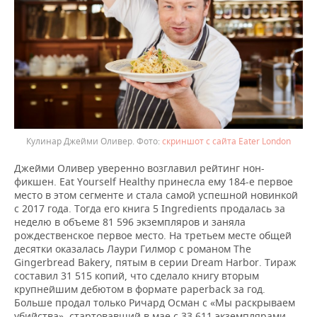
Кулинар Джейми Оливер.
скриншот с сайта Eater London
Джейми Оливер уверенно возглавил рейтинг нон-
фикшен. Eat Yourself Healthy принесла ему 184-е первое
место в этом сегменте и стала самой успешной новинкой
с 2017 года. Тогда его книга 5 Ingredients продалась за
неделю в объеме 81 596 экземпляров и заняла
рождественское первое место. На третьем месте общей
десятки оказалась Лаури Гилмор с романом The
Gingerbread Bakery, пятым в серии Dream Harbor. Тираж
составил 31 515 копий, что сделало книгу вторым
крупнейшим дебютом в формате paperback за год.
Больше продал только Ричард Осман с «Мы раскрываем
убийства», стартовавший в мае с 33 611 экземплярами.