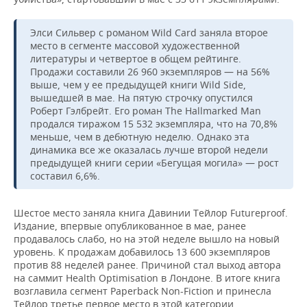
Элси Сильвер с романом Wild Card заняла второе
место в сегменте массовой художественной
литературы и четвертое в общем рейтинге.
Продажи составили 26 960 экземпляров — на 56%
выше, чем у ее предыдущей книги Wild Side,
вышедшей в мае. На пятую строчку опустился
Роберт Гэлбрейт. Его роман The Hallmarked Man
продался тиражом 15 532 экземпляра, что на 70,8%
меньше, чем в дебютную неделю. Однако эта
динамика все же оказалась лучше второй недели
предыдущей книги серии «Бегущая могила» — рост
составил 6,6%.
Шестое место заняла книга Давинии Тейлор Futureproof.
Издание, впервые опубликованное в мае, ранее
продавалось слабо, но на этой неделе вышло на новый
уровень. К продажам добавилось 13 600 экземпляров
против 88 неделей ранее. Причиной стал выход автора
на саммит Health Optimisation в Лондоне. В итоге книга
возглавила сегмент Paperback Non-Fiction и принесла
Тейлор третье первое место в этой категории.