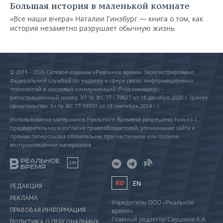
Большая история в маленькой комнате
«Все наши вчера» Наталии Гинзбург — книга о том, как
история незаметно разрушает обычную жизнь
© 2015 - 2026 Сетевое издание «Реальное время» Зарегистрировано
Федеральной службой по надзору в сфере связи, информационных
технологий и массовых коммуникаций (Роскомнадзор) –
регистрационный номер ЭЛ № ФС 77 - 79627 от 18 декабря 2020 г. (ранее
свидетельство Эл № ФС 77-59331 от 18 сентября 2014 г.)
Использование материалов Реального Времени разрешено только с
предварительного согласия правообладателей, упоминание сайта и
прямая гиперссылка обязательны при частичном или полном
воспроизведении материалов.
18+
RU
EN
РЕДАКЦИЯ
РЕКЛАМА
Учредитель ООО «Реальное
ПРАВОВАЯ ИНФОРМАЦИЯ
время»
Главный редактор Саушина А.А.
ПОЛИТИКА О ПЕРСОНАЛЬНЫХ