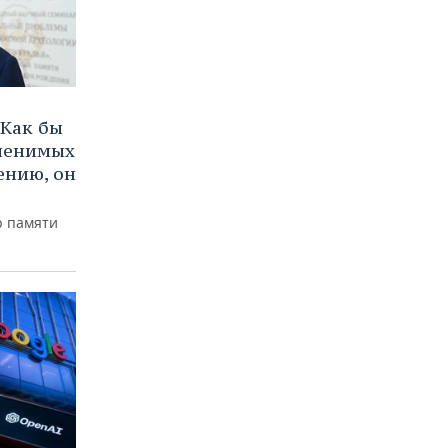
Как бы
аменимых
ению, он
р памяти