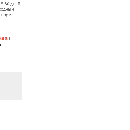
8-30 дней,
еходный
к норме
анал
.