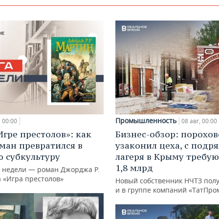
Промышленность
00:00
08 авг, 00:00
Игре престолов»: как
Бизнес-обзор: порохо
ман превратился в
узаконил цеха, с подр
 субкультуру
лагеря в Крыму требу
1,8 млрд
й недели — роман Джорджа Р.
а «Игра престолов»
Новый собственник НЧТЗ пол
и в группе компаний «ТатПро