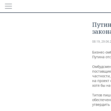
РЕГИОНЫ
Путин
БАШКОРТОСТАН
НОВОСТИ
закон
ТАТАРСТАН
АНАЛИТИКА
08:19, 29.06.
УДМУРТИЯ
НОВОСТИ АНАЛИТИКИ
ЭКОНОМИКА
Бизнес-ом
Путина отс
ДЕКЛАРАЦИИ О ДОХОДАХ
НОВОСТИ ЭКОНОМИКИ
ПРОМЫШЛЕННОСТЬ
Омбудсмен
поставщик
КОРОЛИ ГОСЗАКАЗА ПФО
ФИНАНСЫ
НОВОСТИ ПРОМЫШЛЕННОСТИ
НЕДВИЖИМОСТЬ
частности,
на проект
хотя бы на
ВУЗЫ ТАТАРСТАНА
БАНКИ
АГРОПРОМ
НОВОСТИ НЕДВИЖИМОСТИ
АВТО
Титов пиш
КОМУ ПРИНАДЛЕЖАТ ТОРГОВЫЕ ЦЕНТРЫ ТАТАРСТА
БЮДЖЕТ
МАШИНОСТРОЕНИЕ
НОВОСТИ АВТО
БИЗНЕС
обеспечен
утвердить
ИНВЕСТИЦИИ
НЕФТЕХИМИЯ
НОВОСТИ БИЗНЕСА
ТЕХНОЛОГИИ