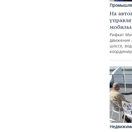
Промышле
На авто
управля
мобиль
Рифкат Ми
движение 
шоссе, вод
координир
Недвижим