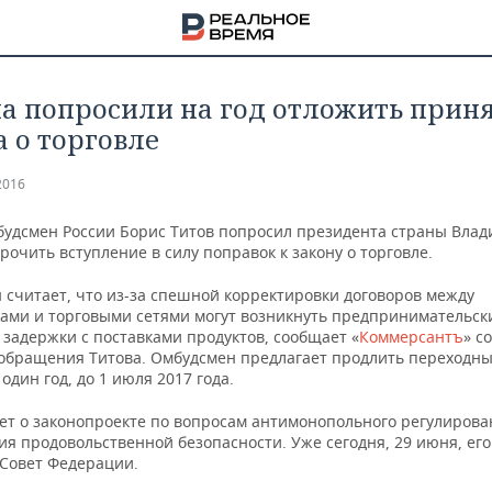
а попросили на год отложить прин
а о торговле
2016
будсмен России Борис Титов попросил президента страны Вла
рочить вступление в силу поправок к закону о торговле.
 считает, что из-за спешной корректировки договоров между
ами и торговыми сетями могут возникнуть предпринимательски
 задержки с поставками продуктов, сообщает «
Коммерсантъ
» с
 обращения Титова. Омбудсмен предлагает продлить переходн
 один год, до 1 июля 2017 года.
ет о законопроекте по вопросам антимонопольного регулирова
НА
ия продовольственной безопасности. Уже сегодня, 29 июня, ег
 Совет Федерации.