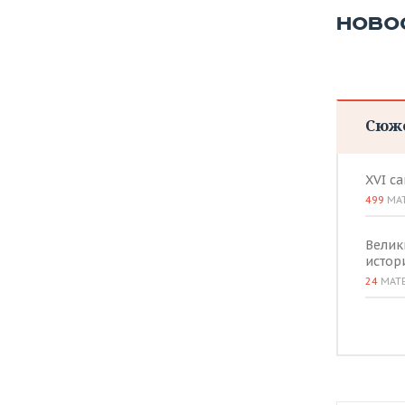
ВОДНЫЕ ВИДЫ СПОРТА
ОБРАЗОВАНИЕ
НОВО
ХОККЕЙ С МЯЧОМ
ПРОИСШЕСТВИЯ
Сюж
XVI с
499
МА
Велик
истор
24
МАТ