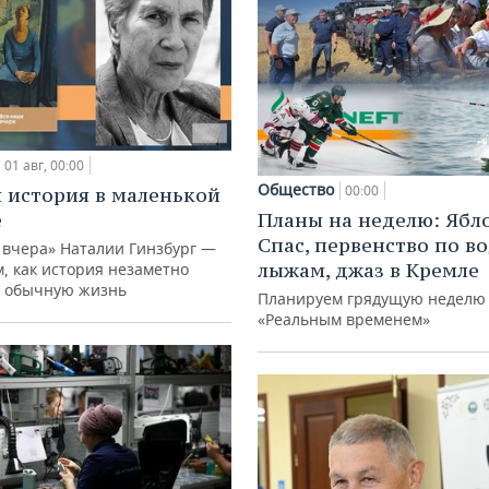
01 авг, 00:00
Общество
00:00
 история в маленькой
е
Планы на неделю: Ябл
Спас, первенство по 
 вчера» Наталии Гинзбург —
лыжам, джаз в Кремле
м, как история незаметно
 обычную жизнь
Планируем грядущую неделю 
«Реальным временем»