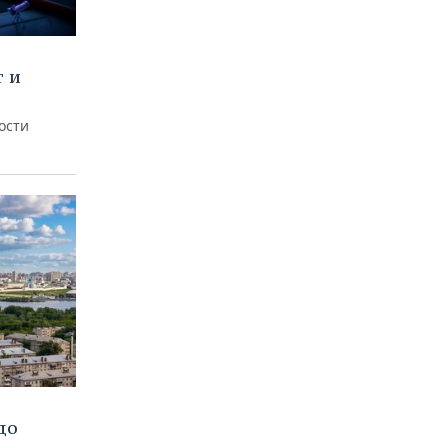
т и
ости
до