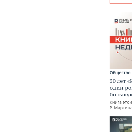
Общество
30 лет «
один ро
большую
Книга это
Р. Мартин