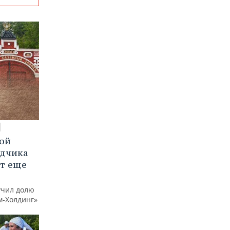
вой
ядчика
ют еще
учил долю
м-Холдинг»