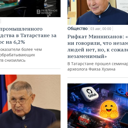
 промышленного
Общество
03 авг, 00:00
дства в Татарстане за
Рифкат Минниханов: «
ос на 6,2%
ни говорили, что нез
людей нет, но, к сожал
показатели более чем
 обрабатывающих
незаменимый»
тв снизились
В Татарстане прошел семина
археолога Фаяза Хузина