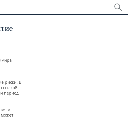
ятие
димира
е риски. В
о ссылкой
ый период
ния и
о может