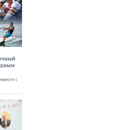
очный
водным
вместе с