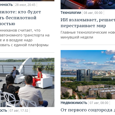
нность
28 июл, 20:45
пилоте: кто будет
Технологии
08 авг, 00:00
ть беспилотной
ИИ взламывает, решае
ностью
перестраивает мир
нниханов считает, что
Главные технологические нов
автономного транспорта на
минувшей недели
е и в воздухе надо
овать с единой платформы
Недвижимость
07 авг, 08:00
От первого соцгорода 
ость
07 авг, 17:32