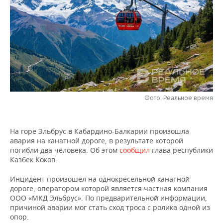
НЕФТЕХИМИЯ
РОЗНИЧНАЯ ТОРГОВЛЯ
НОВОСТИ ТЕХНОЛОГИЙ
МЕРОПРИЯТИЯ
НЕФТЬ
ТРАНСПОРТ
IT
НОВОСТИ МЕРОПРИЯТИЙ
СПОРТ
ОПК
УСЛУГИ
МЕДИА
ВЫЕЗДНАЯ РЕДАКЦИЯ
НОВОСТИ СПОРТА
ОБЩЕСТВО
ЭНЕРГЕТИКА
ТЕЛЕКОММУНИКАЦИИ
БИЗНЕС-БРАНЧИ
ФУТБОЛ
НОВОСТИ ОБЩЕСТВА
ФОТОГАЛЕРЕЯ
Фото: Реальное время
ONLINE-КОНФЕРЕНЦИИ
ХОККЕЙ
ВЛАСТЬ
СЮЖЕТЫ
На горе Эльбрус в Кабардино-Балкарии произошла
ОТКРЫТАЯ ЛЕКЦИЯ
БАСКЕТБОЛ
ИНФРАСТРУКТУРА
СПРАВОЧНИК
авария на канатной дороге, в результате которой
погибли два человека. Об этом
сообщил
глава республики
ВОЛЕЙБОЛ
ИСТОРИЯ
СПИСОК ПЕРСОН
ПОЛНАЯ ВЕРСИЯ
Казбек Коков.
КИБЕРСПОРТ
КУЛЬТУРА
СПИСОК КОМПАНИЙ
Инцидент произошел на однокресельной канатной
дороге, оператором которой является частная компания
ООО «МКД Эльбрус». По предварительной информации,
ФИГУРНОЕ КАТАНИЕ
МЕДИЦИНА
причиной аварии мог стать сход троса с ролика одной из
опор.