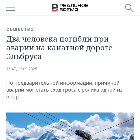
РЕГИОНЫ
ОБЩЕСТВО
Два человека погибли при
БАШКОРТОСТАН
НОВОСТИ
аварии на канатной дороге
ТАТАРСТАН
АНАЛИТИКА
Эльбруса
УДМУРТИЯ
НОВОСТИ АНАЛИТИКИ
ЭКОНОМИКА
16:47, 12.09.2025
ДЕКЛАРАЦИИ О ДОХОДАХ
НОВОСТИ ЭКОНОМИКИ
ПРОМЫШЛЕННОСТЬ
По предварительной информации, причиной
аварии мог стать сход троса с ролика одной из
КОРОЛИ ГОСЗАКАЗА ПФО
ФИНАНСЫ
НОВОСТИ
НЕДВИЖИМОСТЬ
опор
ПРОМЫШЛЕННОСТИ
ВУЗЫ ТАТАРСТАНА
БАНКИ
НОВОСТИ НЕДВИЖИМОСТИ
АВТО
АГРОПРОМ
КОМУ ПРИНАДЛЕЖАТ
БЮДЖЕТ
НОВОСТИ АВТО
БИЗНЕС
ТОРГОВЫЕ ЦЕНТРЫ
МАШИНОСТРОЕНИЕ
ТАТАРСТАНА
ИНВЕСТИЦИИ
НОВОСТИ БИЗНЕСА
ТЕХНОЛОГИИ