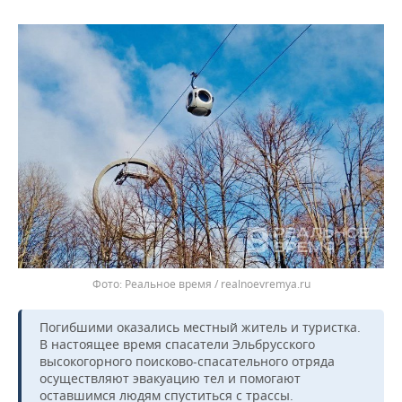
ВОДНЫЕ ВИДЫ СПОРТА
ОБРАЗОВАНИЕ
ХОККЕЙ С МЯЧОМ
ПРОИСШЕСТВИЯ
Реальное время / realnoevremya.ru
Погибшими оказались местный житель и туристка.
В настоящее время спасатели Эльбрусского
высокогорного поисково-спасательного отряда
осуществляют эвакуацию тел и помогают
оставшимся людям спуститься с трассы.