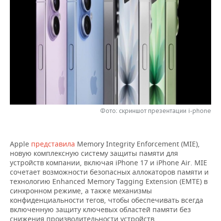
НЕФТЕХИМИЯ
РОЗНИЧНАЯ ТОРГОВЛЯ
НОВОСТИ ТЕХНОЛОГИЙ
МЕРОПРИЯТИЯ
НЕФТЬ
ТРАНСПОРТ
IT
НОВОСТИ МЕРОПРИЯТИЙ
СПОРТ
ОПК
УСЛУГИ
МЕДИА
ВЫЕЗДНАЯ РЕДАКЦИЯ
НОВОСТИ СПОРТА
ОБЩЕСТВО
ЭНЕРГЕТИКА
ТЕЛЕКОММУНИКАЦИИ
БИЗНЕС-БРАНЧИ
ФУТБОЛ
НОВОСТИ ОБЩЕСТВА
ФОТОГАЛЕРЕЯ
ONLINE-КОНФЕРЕНЦИИ
ХОККЕЙ
ВЛАСТЬ
СЮЖЕТЫ
Фото: скриншот презентации i-phone
ОТКРЫТАЯ ЛЕКЦИЯ
БАСКЕТБОЛ
ИНФРАСТРУКТУРА
СПРАВОЧНИК
Apple
представила
Memory Integrity Enforcement (MIE),
новую комплексную систему защиты памяти для
ВОЛЕЙБОЛ
ИСТОРИЯ
СПИСОК ПЕРСОН
ПОЛНАЯ ВЕРСИЯ
устройств компании, включая iPhone 17 и iPhone Air. MIE
сочетает возможности безопасных аллокаторов памяти и
КИБЕРСПОРТ
КУЛЬТУРА
СПИСОК КОМПАНИЙ
технологию Enhanced Memory Tagging Extension (EMTE) в
синхронном режиме, а также механизмы
ФИГУРНОЕ КАТАНИЕ
МЕДИЦИНА
конфиденциальности тегов, чтобы обеспечивать всегда
включенную защиту ключевых областей памяти без
снижения производительности устройств.