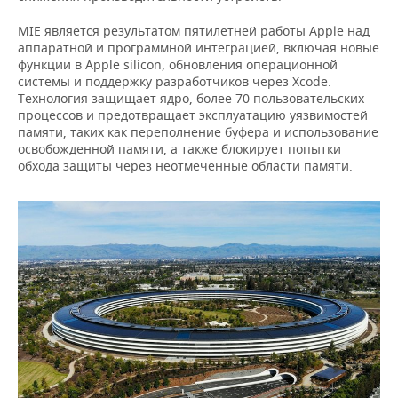
ВОДНЫЕ ВИДЫ СПОРТА
ОБРАЗОВАНИЕ
MIE является результатом пятилетней работы Apple над
ХОККЕЙ С МЯЧОМ
ПРОИСШЕСТВИЯ
аппаратной и программной интеграцией, включая новые
функции в Apple silicon, обновления операционной
системы и поддержку разработчиков через Xcode.
Технология защищает ядро, более 70 пользовательских
процессов и предотвращает эксплуатацию уязвимостей
памяти, таких как переполнение буфера и использование
освобожденной памяти, а также блокирует попытки
обхода защиты через неотмеченные области памяти.