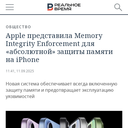
РЕГИОНЫ
ОБЩЕСТВО
Apple представила Memory
БАШКОРТОСТАН
НОВОСТИ
Integrity Enforcement для
ТАТАРСТАН
АНАЛИТИКА
«абсолютной» защиты памяти
на iPhone
УДМУРТИЯ
НОВОСТИ АНАЛИТИКИ
ЭКОНОМИКА
11:41, 11.09.2025
ДЕКЛАРАЦИИ О ДОХОДАХ
НОВОСТИ ЭКОНОМИКИ
ПРОМЫШЛЕННОСТЬ
Новая система обеспечивает всегда включенную
КОРОЛИ ГОСЗАКАЗА ПФО
ФИНАНСЫ
НОВОСТИ
НЕДВИЖИМОСТЬ
защиту памяти и предотвращает эксплуатацию
ПРОМЫШЛЕННОСТИ
уязвимостей
ВУЗЫ ТАТАРСТАНА
БАНКИ
НОВОСТИ НЕДВИЖИМОСТИ
АВТО
АГРОПРОМ
КОМУ ПРИНАДЛЕЖАТ
БЮДЖЕТ
НОВОСТИ АВТО
БИЗНЕС
ТОРГОВЫЕ ЦЕНТРЫ
МАШИНОСТРОЕНИЕ
ТАТАРСТАНА
ИНВЕСТИЦИИ
НОВОСТИ БИЗНЕСА
ТЕХНОЛОГИИ