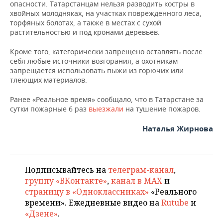
ВОДНЫЕ ВИДЫ СПОРТА
ОБРАЗОВАНИЕ
опасности. Татарстанцам нельзя разводить костры в
хвойных молодняках, на участках поврежденного леса,
торфяных болотах, а также в местах с сухой
ХОККЕЙ С МЯЧОМ
ПРОИСШЕСТВИЯ
растительностью и под кронами деревьев.
Кроме того, категорически запрещено оставлять после
себя любые источники возгорания, а охотникам
запрещается использовать пыжи из горючих или
тлеющих материалов.
Ранее «Реальное время» сообщало, что в Татарстане за
сутки пожарные 6 раз
выезжали
на тушение пожаров.
Наталья Жирнова
Подписывайтесь на
телеграм-канал
,
группу «ВКонтакте»
,
канал в MAX
и
страницу в «Одноклассниках»
«Реального
времени». Ежедневные видео на
Rutube
и
«Дзене»
.