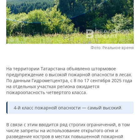
НЕФТЕХИМИЯ
РОЗНИЧНАЯ ТОРГОВЛЯ
НОВОСТИ ТЕХНОЛОГИЙ
МЕРОПРИЯТИЯ
НЕФТЬ
ТРАНСПОРТ
IT
НОВОСТИ МЕРОПРИЯТИЙ
СПОРТ
ОПК
УСЛУГИ
МЕДИА
ВЫЕЗДНАЯ РЕДАКЦИЯ
НОВОСТИ СПОРТА
ОБЩЕСТВО
ЭНЕРГЕТИКА
Фото: Реальное время
ТЕЛЕКОММУНИКАЦИИ
БИЗНЕС-БРАНЧИ
ФУТБОЛ
НОВОСТИ ОБЩЕСТВА
ФОТОГАЛЕРЕЯ
На территории Татарстана объявлено штормовое
ONLINE-КОНФЕРЕНЦИИ
ХОККЕЙ
ВЛАСТЬ
СЮЖЕТЫ
предупреждение о высокой пожарной опасности в лесах.
По данным Гидрометцентра, с 8 по 17 сентября 2025 года
ОТКРЫТАЯ ЛЕКЦИЯ
БАСКЕТБОЛ
ИНФРАСТРУКТУРА
СПРАВОЧНИК
на отдельных участках региона ожидается
пожароопасность четвертого класса.
ВОЛЕЙБОЛ
ИСТОРИЯ
СПИСОК ПЕРСОН
ПОЛНАЯ ВЕРСИЯ
4-й класс пожарной опасности — самый высокий.
КИБЕРСПОРТ
КУЛЬТУРА
СПИСОК КОМПАНИЙ
В связи с этим вводится ряд строгих ограничений, в том
ФИГУРНОЕ КАТАНИЕ
МЕДИЦИНА
числе запреты на использование открытого огня и
разведение костров в местах повышенной пожарной