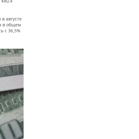
 $80,4
 в августе
та в общем
ь с 36,5%