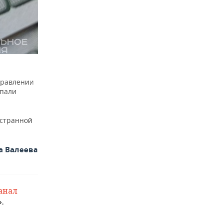
правлении
дпали
остранной
а Валеева
анал
.