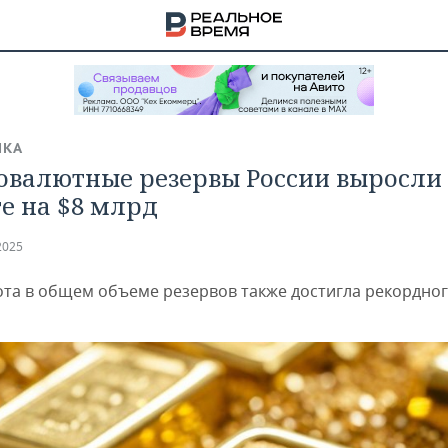
ИКА
овалютные резервы России выросли 
те на $8 млрд
2025
ота в общем объеме резервов также достигла рекордно
НА