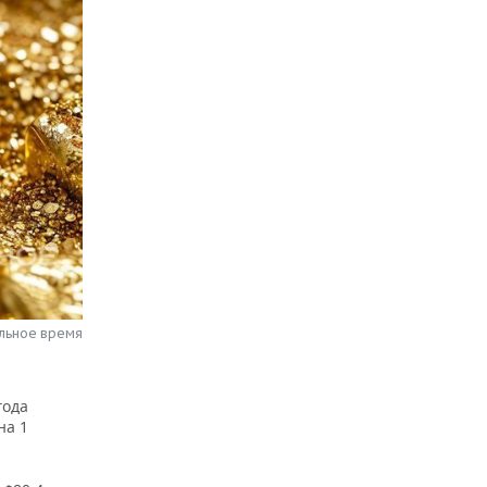
альное время
года
на 1