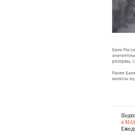
Банк Росси
значитель
резервы, с
Ранее Бан
валюты еще
Подп
в MA
Ежед