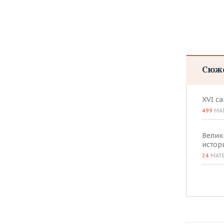
Сюж
XVI с
499
МА
Велик
истор
24
МАТ