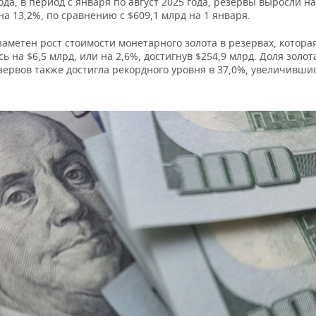
ода, в период с января по август 2025 года, резервы выросли на
на 13,2%, по сравнению с $609,1 млрд на 1 января.
аметен рост стоимости монетарного золота в резервах, которая
ь на $6,5 млрд, или на 2,6%, достигнув $254,9 млрд. Доля золо
ервов также достигла рекордного уровня в 37,0%, увеличившис