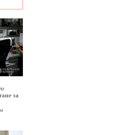
го
тане за
ем