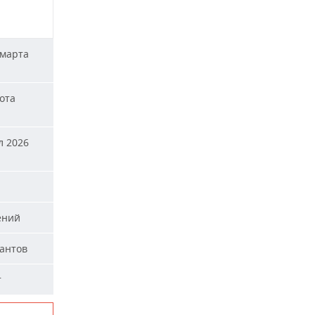
 марта
ота
л 2026
ений
тантов
т