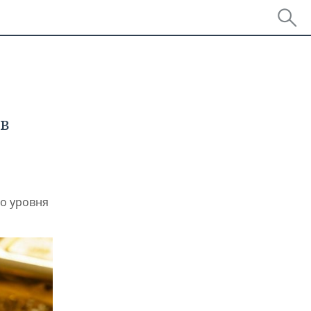
в
го уровня