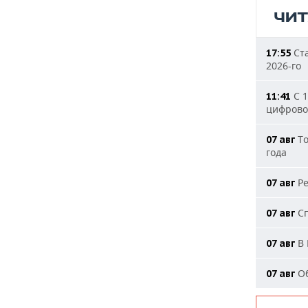
ЧИ
Ста
17:55
2026-го
С 1
11:41
цифрово
То
07 авг
года
Ре
07 авг
Сп
07 авг
В 
07 авг
Об
07 авг