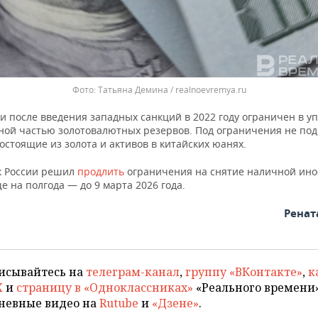
Татьяна Демина / realnoevremya.ru
и после введения западных санкций в 2022 году ограничен в у
ной частью золотовалютных резервов. Под ограничения не по
остоящие из золота и активов в китайских юанях.
к России решил
продлить
ограничения на снятие наличной ин
 на полгода — до 9 марта 2026 года.
Ренат
исывайтесь на
телеграм-канал
,
группу «ВКонтакте»
,
к
X
и
страницу в «Одноклассниках»
«Реального времени»
невные видео на
Rutube
и
«Дзене»
.