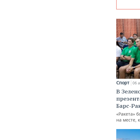
Спорт
06 а
В Зелен
презент
Барс-Ра
«Ракета» б
на месте, 