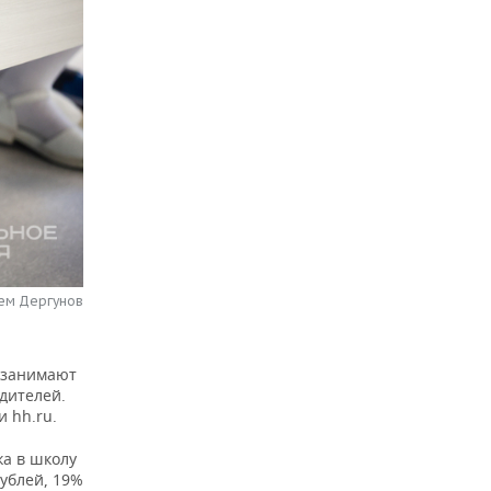
тем Дергунов
у занимают
одителей.
 hh.ru.
ка в школу
рублей, 19%