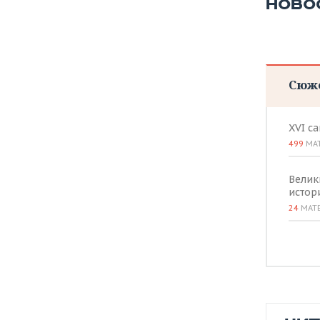
НОВО
Сюж
XVI с
499
МА
Велик
истор
24
МАТ