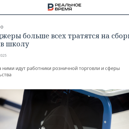
ВО
жеры больше всех тратятся на сбо
 в школу
2025
а ними идут работники розничной торговли и сферы
ьства
НА