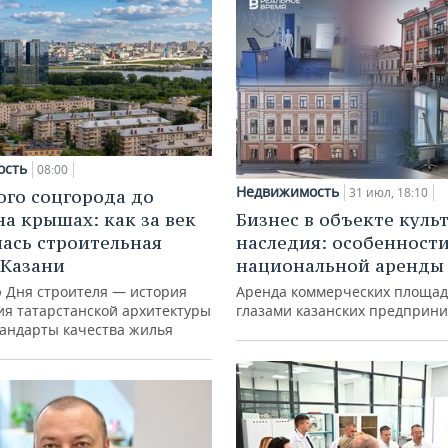
ость
08:00
Недвижимость
31 июл, 18:10
ого соцгорода до
на крышах: как за век
Бизнес в объекте куль
ась строительная
наследия: особенност
 Казани
национальной аренды
ю Дня строителя — история
Аренда коммерческих площад
ия татарстанской архитектуры
глазами казанских предприн
тандарты качества жилья