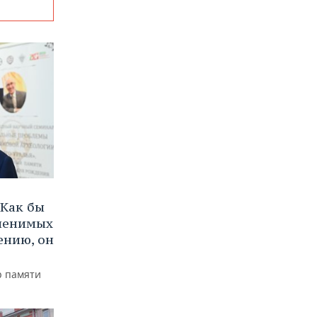
Как бы
аменимых
ению, он
р памяти