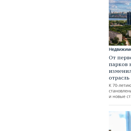
Недвижим
От перв
парков 
изменил
отрасль
К 70-лети
становлен
и новые с