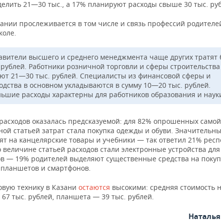
делить 21—30 тыс., а 17% планируют расходы свыше 30 тыс. ру
вании прослеживается в том числе и связь профессий родителе
коле.
авители высшего и среднего менеджмента чаще других тратят 
. рублей. Работники розничной торговли и сферы строительства
ют 21—30 тыс. рублей. Специалисты из финансовой сферы и
одства в основном укладываются в сумму 10—20 тыс. рублей.
ьшие расходы характерны для работников образования и наук
 расходов оказалась предсказуемой: для 82% опрошенных самой
ной статьей затрат стала покупка одежды и обуви. Значительн
ят на канцелярские товары и учебники — так ответил 21% респ
 величине статьей расходов стали электронные устройства для
в — 19% родителей выделяют существенные средства на покуп
, планшетов и смартфонов.
овую технику в Казани
остаются
высокими: средняя стоимость н
 67 тыс. рублей, планшета — 39 тыс. рублей.
Наталь