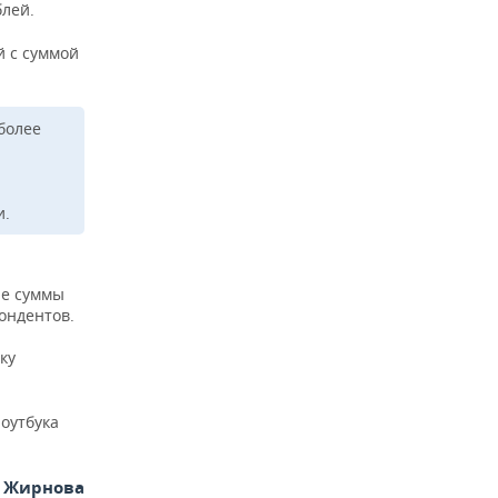
блей.
й с суммой
более
и.
ые суммы
ондентов.
ку
оутбука
я Жирнова