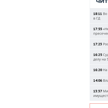
ЧИ
Во 
18:11
в ГД
«Не
17:55
пресечен
Рос
17:23
Суд
16:25
делу на 
На 
16:20
Вла
14:06
Мин
13:37
имущест