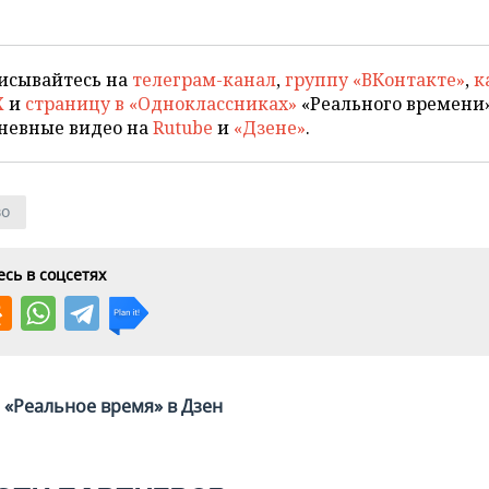
исывайтесь на
телеграм-канал
,
группу «ВКонтакте»
,
к
X
и
страницу в «Одноклассниках»
«Реального времени»
невные видео на
Rutube
и
«Дзене»
.
во
сь в соцсетях
«Реальное время» в Дзен