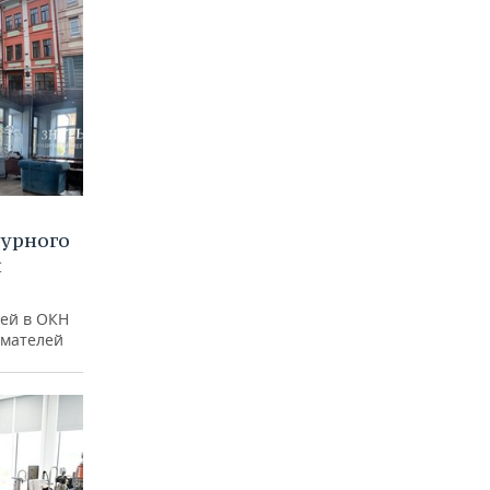
турного
и
ей в ОКН
имателей