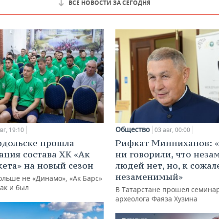
ВСЕ НОВОСТИ ЗА СЕГОДНЯ
Общество
вг, 19:10
03 авг, 00:00
одольске прошла
Рифкат Минниханов: «
ация состава ХК «Ак
ни говорили, что нез
кета» на новый сезон
людей нет, но, к сожал
незаменимый»
ольше не «Динамо», «Ак Барс»
как и был
В Татарстане прошел семина
археолога Фаяза Хузина