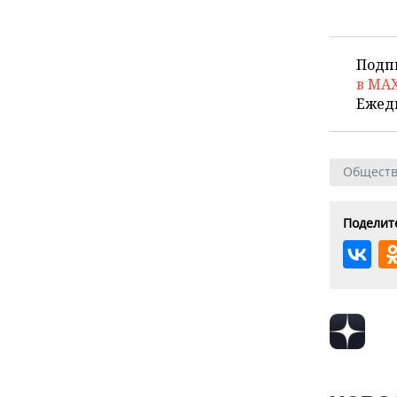
Подп
в MA
Ежед
Общест
Поделите