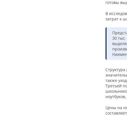
ВОДНЫЕ ВИДЫ СПОРТА
ОБРАЗОВАНИЕ
готовы вы
В исследо
ХОККЕЙ С МЯЧОМ
ПРОИСШЕСТВИЯ
затрат к ш
Предст
30 тыс
выделя
произв
Наимен
Структура
значитель
также уход
Третьей по
школьнико
ноутбуков
Цены на н
составляет