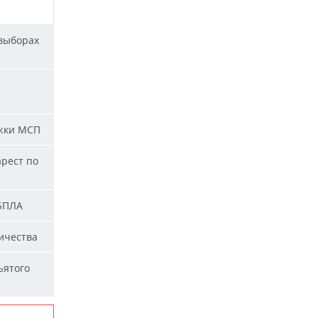
 выборах
жки МСП
арест по
 БПЛА
ичества
ъятого