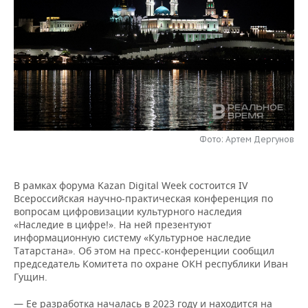
НЕФТЕХИМИЯ
РОЗНИЧНАЯ ТОРГОВЛЯ
НОВОСТИ ТЕХНОЛОГИЙ
МЕРОПРИЯТИЯ
НЕФТЬ
ТРАНСПОРТ
IT
НОВОСТИ МЕРОПРИЯТИЙ
СПОРТ
ОПК
УСЛУГИ
МЕДИА
ВЫЕЗДНАЯ РЕДАКЦИЯ
НОВОСТИ СПОРТА
ОБЩЕСТВО
ЭНЕРГЕТИКА
ТЕЛЕКОММУНИКАЦИИ
БИЗНЕС-БРАНЧИ
ФУТБОЛ
НОВОСТИ ОБЩЕСТВА
ФОТОГАЛЕРЕЯ
Фото: Артем Дергунов
ONLINE-КОНФЕРЕНЦИИ
ХОККЕЙ
ВЛАСТЬ
СЮЖЕТЫ
ОТКРЫТАЯ ЛЕКЦИЯ
БАСКЕТБОЛ
ИНФРАСТРУКТУРА
СПРАВОЧНИК
В рамках форума Kazan Digital Week состоится IV
Всероссийская научно-практическая конференция по
вопросам цифровизации культурного наследия
ВОЛЕЙБОЛ
ИСТОРИЯ
СПИСОК ПЕРСОН
ПОЛНАЯ ВЕРСИЯ
«Наследие в цифре!». На ней презентуют
информационную систему «Культурное наследие
КИБЕРСПОРТ
КУЛЬТУРА
СПИСОК КОМПАНИЙ
Татарстана». Об этом на пресс-конференции сообщил
председатель Комитета по охране ОКН республики Иван
Гущин.
ФИГУРНОЕ КАТАНИЕ
МЕДИЦИНА
— Ее разработка началась в 2023 году и находится на