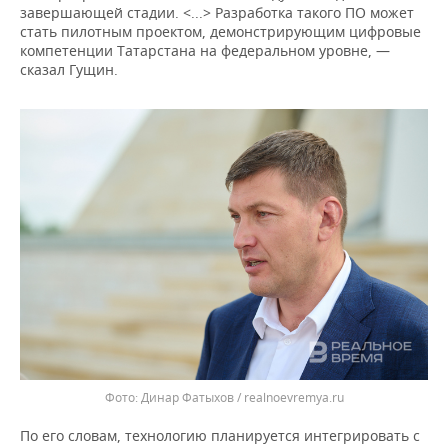
ВОДНЫЕ ВИДЫ СПОРТА
ОБРАЗОВАНИЕ
завершающей стадии. <...> Разработка такого ПО может
стать пилотным проектом, демонстрирующим цифровые
ХОККЕЙ С МЯЧОМ
ПРОИСШЕСТВИЯ
компетенции Татарстана на федеральном уровне, —
сказал Гущин.
Динар Фатыхов / realnoevremya.ru
По его словам, технологию планируется интегрировать с