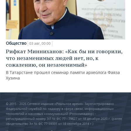
Общество
03 авг, 00:00
Рифкат Минниханов: «Как бы ни говорили,
что незаменимых людей нет, но, к
сожалению, он незаменимый»
В Татарстане прошел семинар памяти археолога Фаяза
Хузина
© 2015 - 2026 Сетевое издание «Реальное время» Зарегистрировано
Федеральной службой по надзору в сфере связи, информационных
технологий и массовых коммуникаций (Роскомнадзор) –
регистрационный номер ЭЛ № ФС 77 - 79627 от 18 декабря 2020 г. (ранее
свидетельство Эл № ФС 77-59331 от 18 сентября 2014 г.)