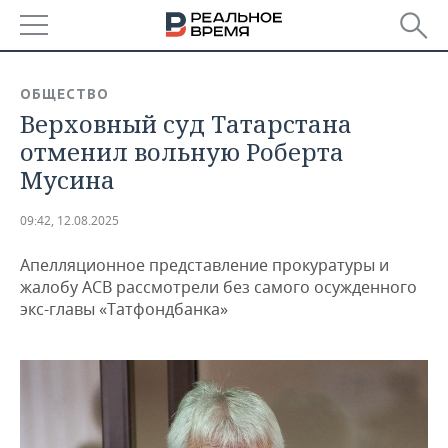
РЕГИОНЫ
ОБЩЕСТВО
Верховный суд Татарстана
БАШКОРТОСТАН
НОВОСТИ
отменил вольную Роберта
ТАТАРСТАН
АНАЛИТИКА
Мусина
УДМУРТИЯ
НОВОСТИ АНАЛИТИКИ
ЭКОНОМИКА
09:42, 12.08.2025
ДЕКЛАРАЦИИ О ДОХОДАХ
НОВОСТИ ЭКОНОМИКИ
ПРОМЫШЛЕННОСТЬ
Апелляционное представление прокуратуры и
жалобу АСВ рассмотрели без самого осужденного
КОРОЛИ ГОСЗАКАЗА ПФО
ФИНАНСЫ
НОВОСТИ
НЕДВИЖИМОСТЬ
экс-главы «Татфондбанка»
ПРОМЫШЛЕННОСТИ
ВУЗЫ ТАТАРСТАНА
БАНКИ
НОВОСТИ НЕДВИЖИМОСТИ
АВТО
АГРОПРОМ
КОМУ ПРИНАДЛЕЖАТ
БЮДЖЕТ
НОВОСТИ АВТО
БИЗНЕС
ТОРГОВЫЕ ЦЕНТРЫ
МАШИНОСТРОЕНИЕ
ТАТАРСТАНА
ИНВЕСТИЦИИ
НОВОСТИ БИЗНЕСА
ТЕХНОЛОГИИ