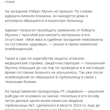
ВОДНЫЕ ВИДЫ СПОРТА
ОБРАЗОВАНИЕ
стали.
На заседание Роберт Мусин не пришел. По словам
ХОККЕЙ С МЯЧОМ
ПРОИСШЕСТВИЯ
адвоката Алексея Клюкина, он находится дома и
регулярно обращается в казанскую больницу.
Адвокат попросил приобщить заявление от Роберта
Мусина с просьбой рассмотреть материалы в его
отсутствие. «Моя явка в судебное заседание невозможна
по состоянию здоровья», — указал в своем заявлении
освобожденный.
Также в суде по ходатайству защиты огласили
медицинские справки, свидетельствующие — показанная
Мусину операция до сих пор не проведена и в настоящее
время состояние больного не улучшилось. Так уже после
освобождения он обращался в горбольницу в связи с
тяжелыми болями.
Из представления прокуратуры РТ следовало — решение
райсуда не основано на законе, поскольку в его основу
легли данные заключения комиссии медиков
горбольницы №7, сделанного в августе 2023-го, еще до
проведения первой операции Мусину. Тогда как в