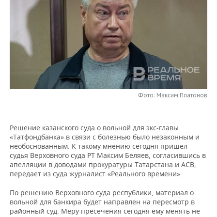
НЕФТЕХИМИЯ
РОЗНИЧНАЯ ТОРГОВЛЯ
НОВОСТИ ТЕХНОЛОГИЙ
МЕРОПРИЯТИЯ
НЕФТЬ
ТРАНСПОРТ
IT
НОВОСТИ МЕРОПРИЯТИЙ
СПОРТ
ОПК
УСЛУГИ
МЕДИА
ВЫЕЗДНАЯ РЕДАКЦИЯ
НОВОСТИ СПОРТА
ОБЩЕСТВО
ЭНЕРГЕТИКА
ТЕЛЕКОММУНИКАЦИИ
БИЗНЕС-БРАНЧИ
ФУТБОЛ
НОВОСТИ ОБЩЕСТВА
ФОТОГАЛЕРЕЯ
Фото: Максим Платонов
ONLINE-КОНФЕРЕНЦИИ
ХОККЕЙ
ВЛАСТЬ
СЮЖЕТЫ
Решение казанского суда о вольной для экс-главы
ОТКРЫТАЯ ЛЕКЦИЯ
БАСКЕТБОЛ
ИНФРАСТРУКТУРА
СПРАВОЧНИК
«Татфондбанка» в связи с болезнью было незаконным и
необоснованным. К такому мнению сегодня пришел
ВОЛЕЙБОЛ
ИСТОРИЯ
СПИСОК ПЕРСОН
ПОЛНАЯ ВЕРСИЯ
судья Верховного суда РТ Максим Беляев, согласившись в
апелляции в доводами прокуратуры Татарстана и АСВ,
передает из суда журналист «Реального времени».
КИБЕРСПОРТ
КУЛЬТУРА
СПИСОК КОМПАНИЙ
По решению Верховного суда республики, материал о
ФИГУРНОЕ КАТАНИЕ
МЕДИЦИНА
вольной для банкира будет направлен на пересмотр в
районный суд. Меру пресечения сегодня ему менять не