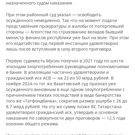
назначенного судом наказания.
При этом районный суд указал — освободить
осужденного немедленно. Так что на момент подачи
представления прокуратуры и жалобы от потерпевшей
стороны — Агентства по страхованию вкладов бывший
министр финансов республики уже был на воле. При этом
его ходатайство суд первой инстанции удовлетворил
лишь после вступления в силу второго приговора.
Первую судимость Мусин получил в 2021 году по шести
эпизодам злоупотребления руководящими полномочиями
в банке. В апелляции частично удовлетворили и
гражданский иск АСВ — на 23 из 50 млрд рублей. В
ноябре 2024-го тот же Вахитовский суд признал уже
осужденного виновным в еще одном злоупотреблении с
причинением тяжких последствий в виде банкротства
того же «Татфондбанка», сократив размер ущерба с 26 до
8,7 млрд рублей. На эту же сумму позже ВС Татарстана
удовлетворил гражданский иск, утвердив и основное
наказание по совокупности двух приговоров — 12,5 года
колонии общего режима.