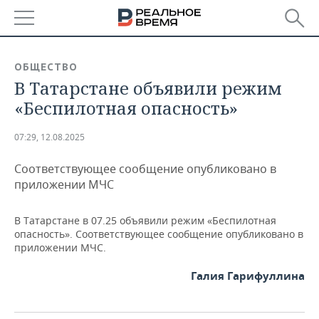
РЕГИОНЫ
ОБЩЕСТВО
В Татарстане объявили режим
БАШКОРТОСТАН
НОВОСТИ
«Беспилотная опасность»
ТАТАРСТАН
АНАЛИТИКА
07:29, 12.08.2025
УДМУРТИЯ
НОВОСТИ АНАЛИТИКИ
ЭКОНОМИКА
Соответствующее сообщение опубликовано в
ДЕКЛАРАЦИИ О ДОХОДАХ
НОВОСТИ ЭКОНОМИКИ
ПРОМЫШЛЕННОСТЬ
приложении МЧС
КОРОЛИ ГОСЗАКАЗА ПФО
ФИНАНСЫ
НОВОСТИ
НЕДВИЖИМОСТЬ
В Татарстане в 07.25 объявили режим «Беспилотная
ПРОМЫШЛЕННОСТИ
опасность». Соответствующее сообщение опубликовано в
ВУЗЫ ТАТАРСТАНА
БАНКИ
НОВОСТИ НЕДВИЖИМОСТИ
АВТО
приложении МЧС.
АГРОПРОМ
Галия Гарифуллина
КОМУ ПРИНАДЛЕЖАТ
БЮДЖЕТ
НОВОСТИ АВТО
БИЗНЕС
ТОРГОВЫЕ ЦЕНТРЫ
МАШИНОСТРОЕНИЕ
ТАТАРСТАНА
ИНВЕСТИЦИИ
НОВОСТИ БИЗНЕСА
ТЕХНОЛОГИИ