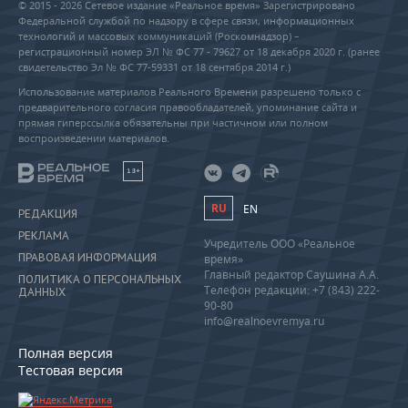
© 2015 - 2026 Сетевое издание «Реальное время» Зарегистрировано
Федеральной службой по надзору в сфере связи, информационных
технологий и массовых коммуникаций (Роскомнадзор) –
регистрационный номер ЭЛ № ФС 77 - 79627 от 18 декабря 2020 г. (ранее
свидетельство Эл № ФС 77-59331 от 18 сентября 2014 г.)
Использование материалов Реального Времени разрешено только с
предварительного согласия правообладателей, упоминание сайта и
прямая гиперссылка обязательны при частичном или полном
воспроизведении материалов.
18+
RU
EN
РЕДАКЦИЯ
РЕКЛАМА
Учредитель ООО «Реальное
ПРАВОВАЯ ИНФОРМАЦИЯ
время»
Главный редактор Саушина А.А.
ПОЛИТИКА О ПЕРСОНАЛЬНЫХ
Телефон редакции: +7 (843) 222-
ДАННЫХ
90-80
info@realnoevremya.ru
Полная версия
Тестовая версия