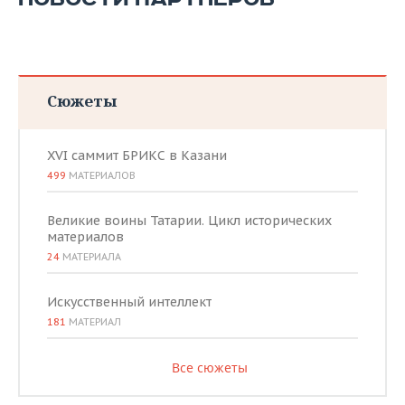
ВОДНЫЕ ВИДЫ СПОРТА
ОБРАЗОВАНИЕ
ХОККЕЙ С МЯЧОМ
ПРОИСШЕСТВИЯ
Сюжеты
XVI саммит БРИКС в Казани
499
МАТЕРИАЛОВ
Великие воины Татарии. Цикл исторических
материалов
24
МАТЕРИАЛА
Искусственный интеллект
181
МАТЕРИАЛ
Все сюжеты