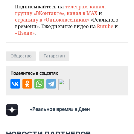
НЕФТЕХИМИЯ
Подписывайтесь на
телеграм-канал
,
РОЗНИЧНАЯ ТОРГОВЛЯ
НОВОСТИ ТЕХНОЛОГИЙ
МЕРОПРИЯТИЯ
группу «ВКонтакте»
,
канал в MAX
и
НЕФТЬ
страницу в «Одноклассниках»
«Реального
ТРАНСПОРТ
IT
НОВОСТИ МЕРОПРИЯТИЙ
СПОРТ
времени». Ежедневные видео на
Rutube
и
ОПК
«Дзене»
.
УСЛУГИ
МЕДИА
ВЫЕЗДНАЯ РЕДАКЦИЯ
НОВОСТИ СПОРТА
ОБЩЕСТВО
ЭНЕРГЕТИКА
ТЕЛЕКОММУНИКАЦИИ
БИЗНЕС-БРАНЧИ
ФУТБОЛ
НОВОСТИ ОБЩЕСТВА
ФОТОГАЛЕРЕЯ
Общество
Татарстан
ONLINE-КОНФЕРЕНЦИИ
ХОККЕЙ
ВЛАСТЬ
СЮЖЕТЫ
Поделитесь в соцсетях
ОТКРЫТАЯ ЛЕКЦИЯ
БАСКЕТБОЛ
ИНФРАСТРУКТУРА
СПРАВОЧНИК
ВОЛЕЙБОЛ
ИСТОРИЯ
СПИСОК ПЕРСОН
ПОЛНАЯ ВЕРСИЯ
КИБЕРСПОРТ
КУЛЬТУРА
СПИСОК КОМПАНИЙ
«Реальное время» в Дзен
ФИГУРНОЕ КАТАНИЕ
МЕДИЦИНА
НОВОСТИ ПАРТНЕРОВ