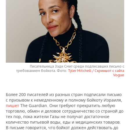
НЕФТЕХИМИЯ
РОЗНИЧНАЯ ТОРГОВЛЯ
НОВОСТИ ТЕХНОЛОГИЙ
МЕРОПРИЯТИЯ
НЕФТЬ
ТРАНСПОРТ
IT
НОВОСТИ МЕРОПРИЯТИЙ
СПОРТ
ОПК
УСЛУГИ
МЕДИА
ВЫЕЗДНАЯ РЕДАКЦИЯ
НОВОСТИ СПОРТА
ОБЩЕСТВО
ЭНЕРГЕТИКА
ТЕЛЕКОММУНИКАЦИИ
БИЗНЕС-БРАНЧИ
ФУТБОЛ
НОВОСТИ ОБЩЕСТВА
ФОТОГАЛЕРЕЯ
ONLINE-КОНФЕРЕНЦИИ
ХОККЕЙ
ВЛАСТЬ
СЮЖЕТЫ
Писательница Зэди Смит среди подписавших письмо с
требованием бойкота. Фото:
Tyler Mitchell / Скриншот с сайта
Vogue
ОТКРЫТАЯ ЛЕКЦИЯ
БАСКЕТБОЛ
ИНФРАСТРУКТУРА
СПРАВОЧНИК
ВОЛЕЙБОЛ
ИСТОРИЯ
СПИСОК ПЕРСОН
ПОЛНАЯ ВЕРСИЯ
Более 200 писателей из разных стран подписали письмо
с призывом к немедленному и полному бойкоту Израиля,
КИБЕРСПОРТ
КУЛЬТУРА
СПИСОК КОМПАНИЙ
пишет
The Guardian. Они требуют прекратить любую
торговлю, обмен и деловое сотрудничество со страной до
тех пор, пока жители Газы не получат достаточное
ФИГУРНОЕ КАТАНИЕ
МЕДИЦИНА
количество питьевой воды, еды и медицинских товаров.
В письме говорится, что бойкот должен действовать до