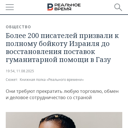
РЕГИОНЫ
ОБЩЕСТВО
Более 200 писателей призвали к
БАШКОРТОСТАН
НОВОСТИ
полному бойкоту Израиля до
ТАТАРСТАН
АНАЛИТИКА
восстановления поставок
гуманитарной помощи в Газу
УДМУРТИЯ
НОВОСТИ АНАЛИТИКИ
ЭКОНОМИКА
19:54, 11.08.2025
ДЕКЛАРАЦИИ О ДОХОДАХ
НОВОСТИ ЭКОНОМИКИ
ПРОМЫШЛЕННОСТЬ
Сюжет:
Книжная полка «Реального времени»
КОРОЛИ ГОСЗАКАЗА ПФО
ФИНАНСЫ
НОВОСТИ
НЕДВИЖИМОСТЬ
ПРОМЫШЛЕННОСТИ
Они требуют прекратить любую торговлю, обмен
и деловое сотрудничество со страной
ВУЗЫ ТАТАРСТАНА
БАНКИ
НОВОСТИ НЕДВИЖИМОСТИ
АВТО
АГРОПРОМ
КОМУ ПРИНАДЛЕЖАТ
БЮДЖЕТ
НОВОСТИ АВТО
БИЗНЕС
ТОРГОВЫЕ ЦЕНТРЫ
МАШИНОСТРОЕНИЕ
ТАТАРСТАНА
ИНВЕСТИЦИИ
НОВОСТИ БИЗНЕСА
ТЕХНОЛОГИИ