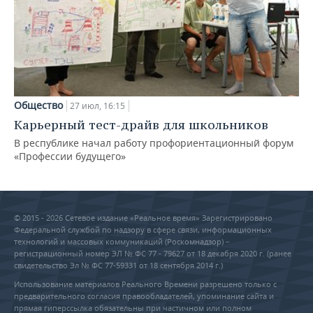
Общество
27 июл, 16:15
Карьерный тест-драйв для школьников
В республике начал работу профориентационный форум
«Профессии будущего»
© 2015 - 2026 Сетевое издание «Реальное время» Зарегистрировано
Федеральной службой по надзору в сфере связи, информационных
технологий и массовых коммуникаций (Роскомнадзор) –
регистрационный номер ЭЛ № ФС 77 - 79627 от 18 декабря 2020 г. (ранее
свидетельство Эл № ФС 77-59331 от 18 сентября 2014 г.)
Использование материалов Реального Времени разрешено только с
предварительного согласия правообладателей, упоминание сайта и
прямая гиперссылка обязательны при частичном или полном