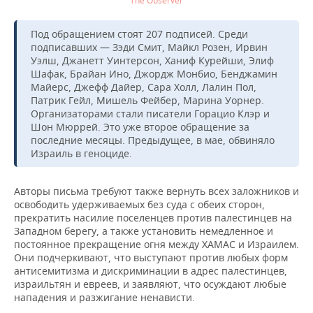
The Observer
Под обращением стоят 207 подписей. Среди
подписавших — Зэди Смит, Майкл Розен, Ирвин
Уэлш, Джанетт Уинтерсон, Ханиф Курейши, Элиф
Шафак, Брайан Ино, Джордж Монбио, Бенджамин
Майерс, Джефф Дайер, Сара Холл, Лалин Пол,
Патрик Гейл, Мишель Фейбер, Марина Уорнер.
Организаторами стали писатели Горацио Клэр и
Шон Мюррей. Это уже второе обращение за
последние месяцы. Предыдущее, в мае, обвиняло
Израиль в геноциде.
Авторы письма требуют также вернуть всех заложников и
освободить удерживаемых без суда с обеих сторон,
прекратить насилие поселенцев против палестинцев на
Западном берегу, а также установить немедленное и
постоянное прекращение огня между ХАМАС и Израилем.
Они подчеркивают, что выступают против любых форм
антисемитизма и дискриминации в адрес палестинцев,
израильтян и евреев, и заявляют, что осуждают любые
нападения и разжигание ненависти.