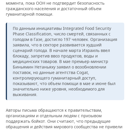
ВОДНЫЕ ВИДЫ СПОРТА
ОБРАЗОВАНИЕ
момента, пока ООН не подтвердит безопасность
гражданского населения и достаточный объем
гуманитарной помощи.
ХОККЕЙ С МЯЧОМ
ПРОИСШЕСТВИЯ
По данным инициативы Integrated Food Security
Phase Classification, число смертей, связанных с
голодом в Газе, достигло 197 человек. Организация
заявила, что в секторе развивается худший
сценарий голода. В начале марта Израиль ввел
блокаду, запретив ввоз продуктов, воды и
медицинских товаров. В мае премьер-министр
Биньямин Нетаньяху заявил о возобновлении
поставок, но данные агентства Cogat,
контролирующего гуманитарный доступ,
показывают, что объем помощи в мае и июне был
значительно ниже уровня, необходимого для
выживания.
Авторы письма обращаются к правительствам,
организациям и отдельным людям с призывом
поддержать бойкот. Они считают, что предыдущие
обращения и действия мирового сообщества не привели