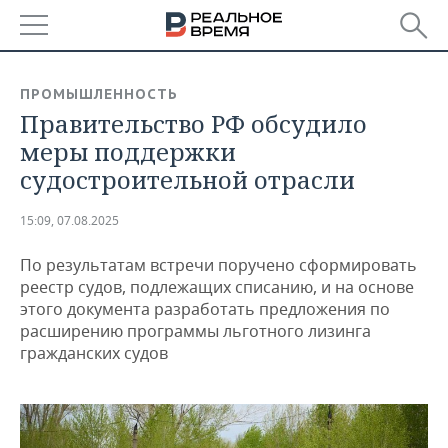
РЕГИОНЫ
ПРОМЫШЛЕННОСТЬ
Правительство РФ обсудило
БАШКОРТОСТАН
НОВОСТИ
меры поддержки
ТАТАРСТАН
АНАЛИТИКА
судостроительной отрасли
УДМУРТИЯ
НОВОСТИ АНАЛИТИКИ
ЭКОНОМИКА
15:09, 07.08.2025
ДЕКЛАРАЦИИ О ДОХОДАХ
НОВОСТИ ЭКОНОМИКИ
ПРОМЫШЛЕННОСТЬ
По результатам встречи поручено сформировать
реестр судов, подлежащих списанию, и на основе
КОРОЛИ ГОСЗАКАЗА ПФО
ФИНАНСЫ
НОВОСТИ
НЕДВИЖИМОСТЬ
этого документа разработать предложения по
ПРОМЫШЛЕННОСТИ
расширению программы льготного лизинга
ВУЗЫ ТАТАРСТАНА
БАНКИ
НОВОСТИ НЕДВИЖИМОСТИ
АВТО
гражданских судов
АГРОПРОМ
КОМУ ПРИНАДЛЕЖАТ
БЮДЖЕТ
НОВОСТИ АВТО
БИЗНЕС
ТОРГОВЫЕ ЦЕНТРЫ
МАШИНОСТРОЕНИЕ
ТАТАРСТАНА
ИНВЕСТИЦИИ
НОВОСТИ БИЗНЕСА
ТЕХНОЛОГИИ