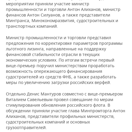
ВОДНЫЕ ВИДЫ СПОРТА
ОБРАЗОВАНИЕ
мероприятии приняли участие министр
промышленности и торговли Антон Алиханов, министр
ХОККЕЙ С МЯЧОМ
ПРОИСШЕСТВИЯ
финансов Антон Силуанов, а также представители
Минтранса, Минэкономразвития, судостроительных и
транспортных компаний.
Министр промышленности и торговли представил
предложения по корректировке параметров программы
льготного лизинга, направленные на поддержку
финансовой стабильности отрасли в текущих
экономических условиях. По итогам встречи первый
вице-премьер поручил министерствам проработать
возможность опережающего финансирования
судостроителей из средств ФНБ, а также разработать
меры по увеличению загрузки российских верфей.
Отдельно Денис Мантуров совместно с вице-премьером
Виталием Савельевым провел совещание по мерам
стимулирования обновления российского флота. В
обсуждении приняли участие глава Минпромторга Антон
Алиханов, представители профильных министерств,
судостроительных компаний и основных
грузоотправителей.