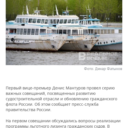
НЕФТЕХИМИЯ
РОЗНИЧНАЯ ТОРГОВЛЯ
НОВОСТИ ТЕХНОЛОГИЙ
МЕРОПРИЯТИЯ
НЕФТЬ
ТРАНСПОРТ
IT
НОВОСТИ МЕРОПРИЯТИЙ
СПОРТ
ОПК
УСЛУГИ
МЕДИА
ВЫЕЗДНАЯ РЕДАКЦИЯ
НОВОСТИ СПОРТА
ОБЩЕСТВО
ЭНЕРГЕТИКА
ТЕЛЕКОММУНИКАЦИИ
БИЗНЕС-БРАНЧИ
ФУТБОЛ
НОВОСТИ ОБЩЕСТВА
ФОТОГАЛЕРЕЯ
ONLINE-КОНФЕРЕНЦИИ
ХОККЕЙ
ВЛАСТЬ
СЮЖЕТЫ
Фото: Динар Фатыхов
ОТКРЫТАЯ ЛЕКЦИЯ
БАСКЕТБОЛ
ИНФРАСТРУКТУРА
СПРАВОЧНИК
Первый вице-премьер Денис Мантуров провел серию
ВОЛЕЙБОЛ
ИСТОРИЯ
СПИСОК ПЕРСОН
ПОЛНАЯ ВЕРСИЯ
важных совещаний, посвященных развитию
судостроительной отрасли и обновлению гражданского
КИБЕРСПОРТ
КУЛЬТУРА
СПИСОК КОМПАНИЙ
флота России. Об этом сообщает пресс-служба
правительства России.
ФИГУРНОЕ КАТАНИЕ
МЕДИЦИНА
На первом совещании обсуждались вопросы реализации
программы льготного лизинга гражданских судов. В