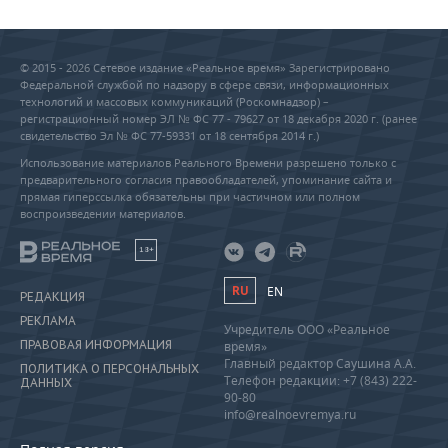
© 2015 - 2026 Сетевое издание «Реальное время» Зарегистрировано
Федеральной службой по надзору в сфере связи, информационных
технологий и массовых коммуникаций (Роскомнадзор) –
регистрационный номер ЭЛ № ФС 77 - 79627 от 18 декабря 2020 г. (ранее
свидетельство Эл № ФС 77-59331 от 18 сентября 2014 г.)
Использование материалов Реального Времени разрешено только с
предварительного согласия правообладателей, упоминание сайта и
прямая гиперссылка обязательны при частичном или полном
воспроизведении материалов.
18+
RU
EN
РЕДАКЦИЯ
РЕКЛАМА
Учредитель ООО «Реальное
ПРАВОВАЯ ИНФОРМАЦИЯ
время»
Главный редактор Саушина А.А.
ПОЛИТИКА О ПЕРСОНАЛЬНЫХ
Телефон редакции: +7 (843) 222-
ДАННЫХ
90-80
info@realnoevremya.ru