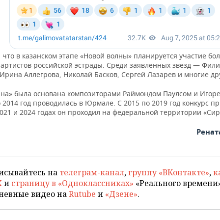
что в казанском этапе «Новой волны» планируется участие бол
 артистов российской эстрады. Среди заявленных звезд — Фил
Ирина Аллегрова, Николай Басков, Сергей Лазарев и многие др
лна» была основана композиторами Раймондом Паулсом и Игор
о 2014 год проводилась в Юрмале. С 2015 по 2019 год конкурс 
2021 и 2024 годах он проходил на федеральной территории «Сир
Ренат
исывайтесь на
телеграм-канал
,
группу «ВКонтакте»
,
к
X
и
страницу в «Одноклассниках»
«Реального времени»
невные видео на
Rutube
и
«Дзене»
.