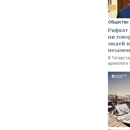
Общество
Рифкат 
ни гово
людей н
незаме
В Татарст
археолога