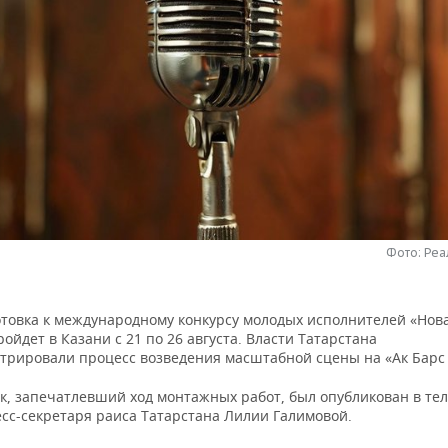
Фото: Ре
отовка к международному конкурсу молодых исполнителей «Нова
ойдет в Казани с 21 по 26 августа. Власти Татарстана
трировали процесс возведения масштабной сцены на «Ак Барс
к, запечатлевший ход монтажных работ, был опубликован в тел
есс-секретаря раиса Татарстана Лилии Галимовой.