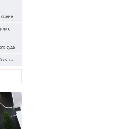
 сцене
илу 6
го суда
0 суток