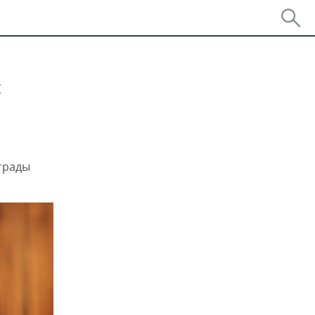
я
страды