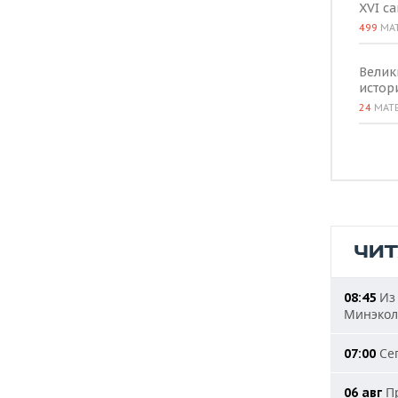
XVI с
499
МА
Велик
истор
24
МАТ
ЧИ
Из 
08:45
Минэкол
Сег
07:00
Пр
06 авг