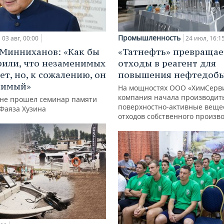
Промышленность
03 авг, 00:00
24 июл, 16:1
Минниханов: «Как бы
«Татнефть» превращае
рили, что незаменимых
отходы в реагент для
ет, но, к сожалению, он
повышения нефтедоб
нимый»
На мощностях ООО «ХимСерв
компания начала производит
ане прошел семинар памяти
поверхностно-активные веще
 Фаяза Хузина
отходов собственного произв