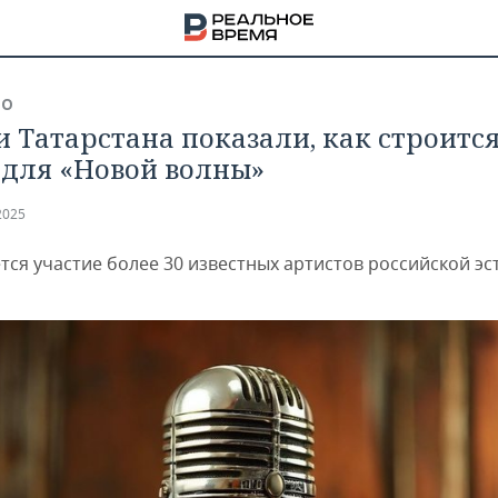
ВО
и Татарстана показали, как строитс
 для «Новой волны»
2025
тся участие более 30 известных артистов российской э
НА