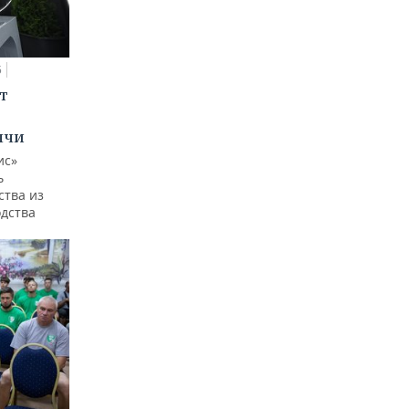
5
т
ычи
ис»
ь
ства из
одства