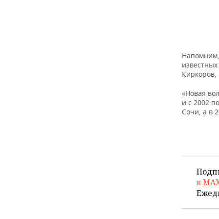
Напомним, 
известных
Киркоров, 
«Новая во
и с 2002 п
Сочи, а в 
Подп
в MA
Ежед