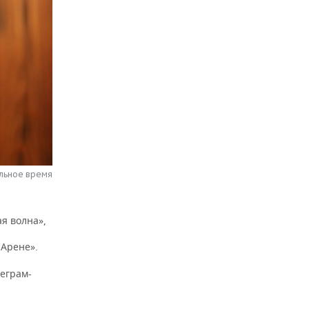
альное время
я волна»,
 Арене».
еграм-