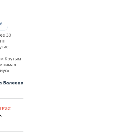
ее 30
ипп
угие.
ем Крутым
принимал
иус».
а Валеева
анал
.