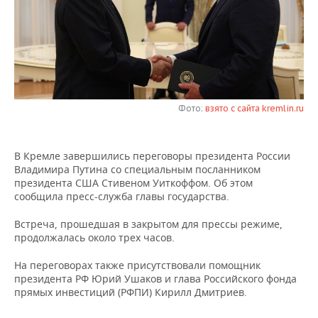
НЕФТЕХИМИЯ
РОЗНИЧНАЯ ТОРГОВЛЯ
НОВОСТИ ТЕХНОЛОГИЙ
МЕРОПРИЯТИЯ
НЕФТЬ
ТРАНСПОРТ
IT
НОВОСТИ МЕРОПРИЯТИЙ
СПОРТ
ОПК
УСЛУГИ
МЕДИА
ВЫЕЗДНАЯ РЕДАКЦИЯ
НОВОСТИ СПОРТА
ОБЩЕСТВО
ЭНЕРГЕТИКА
Фото:
взято с сайта kremlin.ru
ТЕЛЕКОММУНИКАЦИИ
БИЗНЕС-БРАНЧИ
ФУТБОЛ
НОВОСТИ ОБЩЕСТВА
ФОТОГАЛЕРЕЯ
В Кремле завершились переговоры президента России
ONLINE-КОНФЕРЕНЦИИ
ХОККЕЙ
ВЛАСТЬ
СЮЖЕТЫ
Владимира Путина со специальным посланником
президента США Стивеном Уиткоффом. Об этом
ОТКРЫТАЯ ЛЕКЦИЯ
БАСКЕТБОЛ
ИНФРАСТРУКТУРА
СПРАВОЧНИК
сообщила пресс-служба главы государства.
ВОЛЕЙБОЛ
ИСТОРИЯ
СПИСОК ПЕРСОН
ПОЛНАЯ ВЕРСИЯ
Встреча, прошедшая в закрытом для прессы режиме,
продолжалась около трех часов.
КИБЕРСПОРТ
КУЛЬТУРА
СПИСОК КОМПАНИЙ
На переговорах также присутствовали помощник
президента РФ Юрий Ушаков и глава Российского фонда
ФИГУРНОЕ КАТАНИЕ
МЕДИЦИНА
прямых инвестиций (РФПИ) Кирилл Дмитриев.