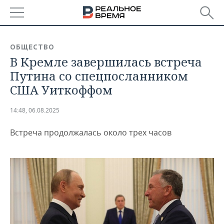
РЕГИОНЫ
ОБЩЕСТВО
В Кремле завершилась встреча
БАШКОРТОСТАН
НОВОСТИ
Путина со спецпосланником
ТАТАРСТАН
АНАЛИТИКА
США Уиткоффом
УДМУРТИЯ
НОВОСТИ АНАЛИТИКИ
ЭКОНОМИКА
14:48, 06.08.2025
ДЕКЛАРАЦИИ О ДОХОДАХ
НОВОСТИ ЭКОНОМИКИ
ПРОМЫШЛЕННОСТЬ
Встреча продолжалась около трех часов
КОРОЛИ ГОСЗАКАЗА ПФО
ФИНАНСЫ
НОВОСТИ
НЕДВИЖИМОСТЬ
ПРОМЫШЛЕННОСТИ
ВУЗЫ ТАТАРСТАНА
БАНКИ
НОВОСТИ НЕДВИЖИМОСТИ
АВТО
АГРОПРОМ
КОМУ ПРИНАДЛЕЖАТ
БЮДЖЕТ
НОВОСТИ АВТО
БИЗНЕС
ТОРГОВЫЕ ЦЕНТРЫ
МАШИНОСТРОЕНИЕ
ТАТАРСТАНА
ИНВЕСТИЦИИ
НОВОСТИ БИЗНЕСА
ТЕХНОЛОГИИ