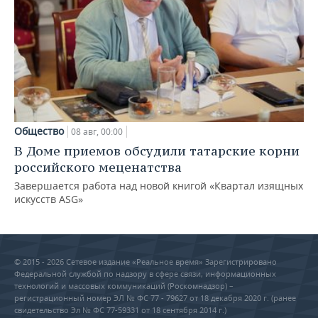
Общество
08 авг, 00:00
В Доме приемов обсудили татарские корни
российского меценатства
Завершается работа над новой книгой «Квартал изящных
искусств ASG»
© 2015 - 2026 Сетевое издание «Реальное время» Зарегистрировано
Федеральной службой по надзору в сфере связи, информационных
технологий и массовых коммуникаций (Роскомнадзор) –
регистрационный номер ЭЛ № ФС 77 - 79627 от 18 декабря 2020 г. (ранее
свидетельство Эл № ФС 77-59331 от 18 сентября 2014 г.)