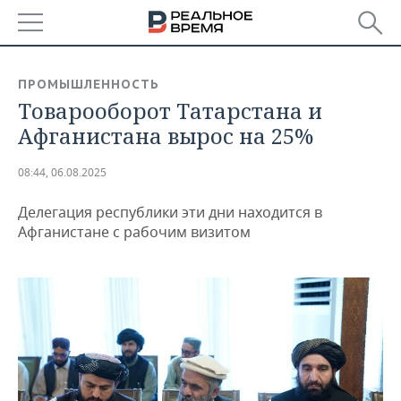
РЕГИОНЫ
ПРОМЫШЛЕННОСТЬ
Товарооборот Татарстана и
БАШКОРТОСТАН
НОВОСТИ
Афганистана вырос на 25%
ТАТАРСТАН
АНАЛИТИКА
08:44, 06.08.2025
УДМУРТИЯ
НОВОСТИ АНАЛИТИКИ
ЭКОНОМИКА
Делегация республики эти дни находится в
ДЕКЛАРАЦИИ О ДОХОДАХ
НОВОСТИ ЭКОНОМИКИ
ПРОМЫШЛЕННОСТЬ
Афганистане с рабочим визитом
КОРОЛИ ГОСЗАКАЗА ПФО
ФИНАНСЫ
НОВОСТИ
НЕДВИЖИМОСТЬ
ПРОМЫШЛЕННОСТИ
ВУЗЫ ТАТАРСТАНА
БАНКИ
НОВОСТИ НЕДВИЖИМОСТИ
АВТО
АГРОПРОМ
КОМУ ПРИНАДЛЕЖАТ
БЮДЖЕТ
НОВОСТИ АВТО
БИЗНЕС
ТОРГОВЫЕ ЦЕНТРЫ
МАШИНОСТРОЕНИЕ
ТАТАРСТАНА
ИНВЕСТИЦИИ
НОВОСТИ БИЗНЕСА
ТЕХНОЛОГИИ