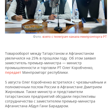
НЕФТЕХИМИЯ
РОЗНИЧНАЯ ТОРГОВЛЯ
НОВОСТИ ТЕХНОЛОГИЙ
МЕРОПРИЯТИЯ
НЕФТЬ
ТРАНСПОРТ
IT
НОВОСТИ МЕРОПРИЯТИЙ
СПОРТ
ОПК
УСЛУГИ
МЕДИА
ВЫЕЗДНАЯ РЕДАКЦИЯ
НОВОСТИ СПОРТА
ОБЩЕСТВО
ЭНЕРГЕТИКА
Фото:
взято с телеграм-канала минпромторга РТ
ТЕЛЕКОММУНИКАЦИИ
БИЗНЕС-БРАНЧИ
ФУТБОЛ
НОВОСТИ ОБЩЕСТВА
ФОТОГАЛЕРЕЯ
Товарооборот между Татарстаном и Афганистаном
ONLINE-КОНФЕРЕНЦИИ
ХОККЕЙ
ВЛАСТЬ
СЮЖЕТЫ
увеличился на 25% в прошлом году. Об этом заявил
заместитель премьер-министра — министр
ОТКРЫТАЯ ЛЕКЦИЯ
БАСКЕТБОЛ
ИНФРАСТРУКТУРА
СПРАВОЧНИК
промышленности и торговли РТ Олег Коробченко,
передает
Минпромторг республики.
ВОЛЕЙБОЛ
ИСТОРИЯ
СПИСОК ПЕРСОН
ПОЛНАЯ ВЕРСИЯ
5 августа Олег Коробченко встретился с чрезвычайным и
полномочным послом России в Афганистане Дмитрием
КИБЕРСПОРТ
КУЛЬТУРА
СПИСОК КОМПАНИЙ
Жирновым. Также министр и представители
татарстанских предприятий обсудили перспективы
сотрудничества с заместителем премьер-министра
ФИГУРНОЕ КАТАНИЕ
МЕДИЦИНА
Афганистана Абдул Гани Барадаром.