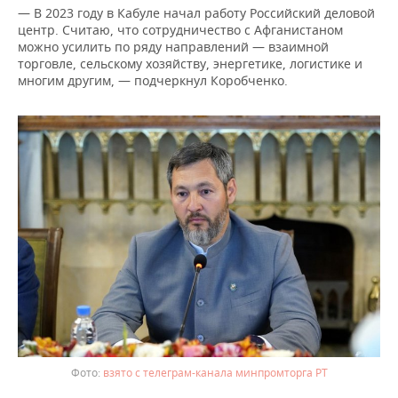
ВОДНЫЕ ВИДЫ СПОРТА
ОБРАЗОВАНИЕ
— В 2023 году в Кабуле начал работу Российский деловой
центр. Считаю, что сотрудничество с Афганистаном
ХОККЕЙ С МЯЧОМ
ПРОИСШЕСТВИЯ
можно усилить по ряду направлений — взаимной
торговле, сельскому хозяйству, энергетике, логистике и
многим другим, — подчеркнул Коробченко.
взято с телеграм-канала минпромторга РТ