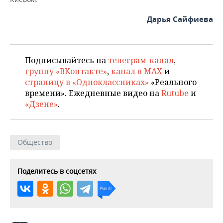
ВОДНЫЕ ВИДЫ СПОРТА
ОБРАЗОВАНИЕ
Дарья Сайфиева
ХОККЕЙ С МЯЧОМ
ПРОИСШЕСТВИЯ
Подписывайтесь на
телеграм-канал
,
группу «ВКонтакте»
,
канал в MAX
и
страницу в «Одноклассниках»
«Реального
времени». Ежедневные видео на
Rutube
и
«Дзене»
.
Общество
Поделитесь в соцсетях