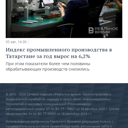
05 авг, 14:30
Индекс промышленного производства в
Татарстане за год вырос на 6,2%
При этом показатели более чем половины
обрабатывающих производств снизились
© 2015 - 2026 Сетевое издание «Реальное время» Зарегистрировано
Федеральной службой по надзору в сфере связи, информационных
технологий и массовых коммуникаций (Роскомнадзор) –
регистрационный номер ЭЛ № ФС 77 - 79627 от 18 декабря 2020 г. (ранее
свидетельство Эл № ФС 77-59331 от 18 сентября 2014 г.)
Использование материалов Реального Времени разрешено только с
предварительного согласия правообладателей, упоминание сайта и