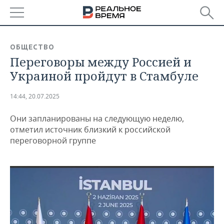
РЕГИОНЫ
ОБЩЕСТВО
Переговоры между Россией и
БАШКОРТОСТАН
НОВОСТИ
Украиной пройдут в Стамбуле
ТАТАРСТАН
АНАЛИТИКА
14:44, 20.07.2025
УДМУРТИЯ
НОВОСТИ АНАЛИТИКИ
ЭКОНОМИКА
Они запланированы на следующую неделю,
ДЕКЛАРАЦИИ О ДОХОДАХ
НОВОСТИ ЭКОНОМИКИ
ПРОМЫШЛЕННОСТЬ
отметил источник близкий к российской
переговорной группе
КОРОЛИ ГОСЗАКАЗА ПФО
ФИНАНСЫ
НОВОСТИ
НЕДВИЖИМОСТЬ
ПРОМЫШЛЕННОСТИ
ВУЗЫ ТАТАРСТАНА
БАНКИ
НОВОСТИ НЕДВИЖИМОСТИ
АВТО
АГРОПРОМ
КОМУ ПРИНАДЛЕЖАТ
БЮДЖЕТ
НОВОСТИ АВТО
БИЗНЕС
ТОРГОВЫЕ ЦЕНТРЫ
МАШИНОСТРОЕНИЕ
ТАТАРСТАНА
ИНВЕСТИЦИИ
НОВОСТИ БИЗНЕСА
ТЕХНОЛОГИИ