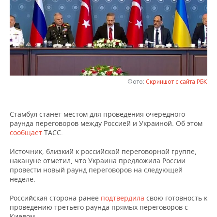
НЕФТЕХИМИЯ
РОЗНИЧНАЯ ТОРГОВЛЯ
НОВОСТИ ТЕХНОЛОГИЙ
МЕРОПРИЯТИЯ
НЕФТЬ
ТРАНСПОРТ
IT
НОВОСТИ МЕРОПРИЯТИЙ
СПОРТ
ОПК
УСЛУГИ
МЕДИА
ВЫЕЗДНАЯ РЕДАКЦИЯ
НОВОСТИ СПОРТА
ОБЩЕСТВО
ЭНЕРГЕТИКА
Фото:
Скриншот с сайта РБК
ТЕЛЕКОММУНИКАЦИИ
БИЗНЕС-БРАНЧИ
ФУТБОЛ
НОВОСТИ ОБЩЕСТВА
ФОТОГАЛЕРЕЯ
ONLINE-КОНФЕРЕНЦИИ
ХОККЕЙ
ВЛАСТЬ
СЮЖЕТЫ
Стамбул станет местом для проведения очередного
раунда переговоров между Россией и Украиной. Об этом
ОТКРЫТАЯ ЛЕКЦИЯ
БАСКЕТБОЛ
ИНФРАСТРУКТУРА
СПРАВОЧНИК
сообщает
ТАСС.
Источник, близкий к российской переговорной группе,
ВОЛЕЙБОЛ
ИСТОРИЯ
СПИСОК ПЕРСОН
ПОЛНАЯ ВЕРСИЯ
накануне отметил, что Украина предложила России
провести новый раунд переговоров на следующей
КИБЕРСПОРТ
КУЛЬТУРА
СПИСОК КОМПАНИЙ
неделе.
ФИГУРНОЕ КАТАНИЕ
МЕДИЦИНА
Российская сторона ранее
подтвердила
свою готовность к
проведению третьего раунда прямых переговоров с
Киевом.