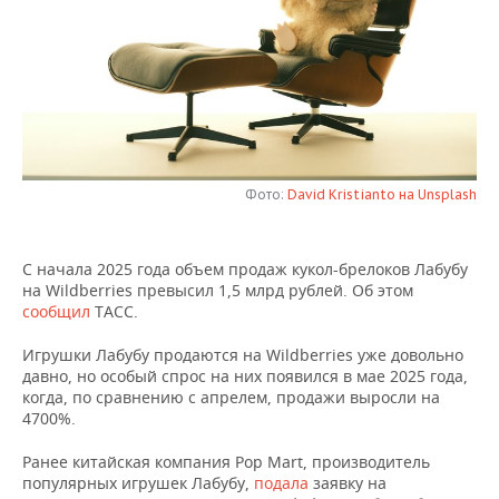
НЕФТЕХИМИЯ
РОЗНИЧНАЯ ТОРГОВЛЯ
НОВОСТИ ТЕХНОЛОГИЙ
МЕРОПРИЯТИЯ
НЕФТЬ
ТРАНСПОРТ
IT
НОВОСТИ МЕРОПРИЯТИЙ
СПОРТ
ОПК
УСЛУГИ
МЕДИА
ВЫЕЗДНАЯ РЕДАКЦИЯ
НОВОСТИ СПОРТА
ОБЩЕСТВО
ЭНЕРГЕТИКА
ТЕЛЕКОММУНИКАЦИИ
БИЗНЕС-БРАНЧИ
ФУТБОЛ
НОВОСТИ ОБЩЕСТВА
ФОТОГАЛЕРЕЯ
Фото:
David Kristianto на Unsplash
ONLINE-КОНФЕРЕНЦИИ
ХОККЕЙ
ВЛАСТЬ
СЮЖЕТЫ
С начала 2025 года объем продаж кукол-брелоков Лабубу
на Wildberries превысил 1,5 млрд рублей. Об этом
ОТКРЫТАЯ ЛЕКЦИЯ
БАСКЕТБОЛ
ИНФРАСТРУКТУРА
СПРАВОЧНИК
сообщил
ТАСС.
ВОЛЕЙБОЛ
ИСТОРИЯ
СПИСОК ПЕРСОН
ПОЛНАЯ ВЕРСИЯ
Игрушки Лабубу продаются на Wildberries уже довольно
давно, но особый спрос на них появился в мае 2025 года,
когда, по сравнению с апрелем, продажи выросли на
КИБЕРСПОРТ
КУЛЬТУРА
СПИСОК КОМПАНИЙ
4700%.
ФИГУРНОЕ КАТАНИЕ
МЕДИЦИНА
Ранее китайская компания Pop Mart, производитель
популярных игрушек Лабубу,
подала
заявку на