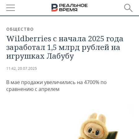
РЕГИОНЫ
ОБЩЕСТВО
Wildberries с начала 2025 года
БАШКОРТОСТАН
НОВОСТИ
заработал 1,5 млрд рублей на
ТАТАРСТАН
АНАЛИТИКА
игрушках Лабубу
УДМУРТИЯ
НОВОСТИ АНАЛИТИКИ
ЭКОНОМИКА
11:42, 20.07.2025
ДЕКЛАРАЦИИ О ДОХОДАХ
НОВОСТИ ЭКОНОМИКИ
ПРОМЫШЛЕННОСТЬ
В мае продажи увеличились на 4700% по
сравнению с апрелем
КОРОЛИ ГОСЗАКАЗА ПФО
ФИНАНСЫ
НОВОСТИ
НЕДВИЖИМОСТЬ
ПРОМЫШЛЕННОСТИ
ВУЗЫ ТАТАРСТАНА
БАНКИ
НОВОСТИ НЕДВИЖИМОСТИ
АВТО
АГРОПРОМ
КОМУ ПРИНАДЛЕЖАТ
БЮДЖЕТ
НОВОСТИ АВТО
БИЗНЕС
ТОРГОВЫЕ ЦЕНТРЫ
МАШИНОСТРОЕНИЕ
ТАТАРСТАНА
ИНВЕСТИЦИИ
НОВОСТИ БИЗНЕСА
ТЕХНОЛОГИИ