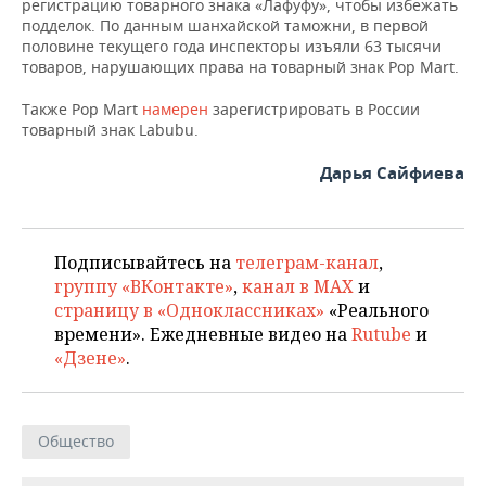
ВОДНЫЕ ВИДЫ СПОРТА
ОБРАЗОВАНИЕ
регистрацию товарного знака «Лафуфу», чтобы избежать
подделок. По данным шанхайской таможни, в первой
половине текущего года инспекторы изъяли 63 тысячи
ХОККЕЙ С МЯЧОМ
ПРОИСШЕСТВИЯ
товаров, нарушающих права на товарный знак Pop Mart.
Также Pop Mart
намерен
зарегистрировать в России
товарный знак Labubu.
Дарья Сайфиева
Подписывайтесь на
телеграм-канал
,
группу «ВКонтакте»
,
канал в MAX
и
страницу в «Одноклассниках»
«Реального
времени». Ежедневные видео на
Rutube
и
«Дзене»
.
Общество