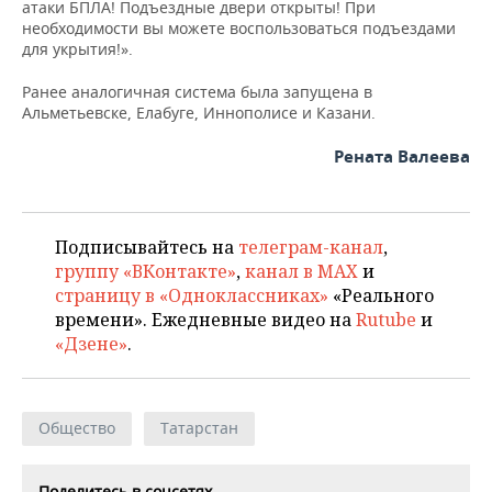
ВОДНЫЕ ВИДЫ СПОРТА
ОБРАЗОВАНИЕ
атаки БПЛА! Подъездные двери открыты! При
необходимости вы можете воспользоваться подъездами
для укрытия!».
ХОККЕЙ С МЯЧОМ
ПРОИСШЕСТВИЯ
Ранее аналогичная система была запущена в
Альметьевске, Елабуге, Иннополисе и Казани.
Рената Валеева
Подписывайтесь на
телеграм-канал
,
группу «ВКонтакте»
,
канал в MAX
и
страницу в «Одноклассниках»
«Реального
времени». Ежедневные видео на
Rutube
и
«Дзене»
.
Общество
Татарстан
Поделитесь в соцсетях