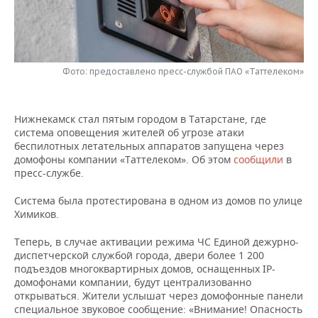
НЕФТЕХИМИЯ
РОЗНИЧНАЯ ТОРГОВЛЯ
НОВОСТИ ТЕХНОЛОГИЙ
МЕРОПРИЯТИЯ
НЕФТЬ
ТРАНСПОРТ
IT
НОВОСТИ МЕРОПРИЯТИЙ
СПОРТ
ОПК
Фото: предоставлено пресс-службой ПАО «Таттелеком»
УСЛУГИ
МЕДИА
ВЫЕЗДНАЯ РЕДАКЦИЯ
НОВОСТИ СПОРТА
ОБЩЕСТВО
ЭНЕРГЕТИКА
Нижнекамск стал пятым городом в Татарстане, где
ТЕЛЕКОММУНИКАЦИИ
БИЗНЕС-БРАНЧИ
ФУТБОЛ
НОВОСТИ ОБЩЕСТВА
ФОТОГАЛЕРЕЯ
система оповещения жителей об угрозе атаки
беспилотных летательных аппаратов запущена через
ONLINE-КОНФЕРЕНЦИИ
ХОККЕЙ
ВЛАСТЬ
СЮЖЕТЫ
домофоны компании «Таттелеком». Об этом
сообщили
в
пресс-службе.
ОТКРЫТАЯ ЛЕКЦИЯ
БАСКЕТБОЛ
ИНФРАСТРУКТУРА
СПРАВОЧНИК
Система была протестирована в одном из домов по улице
Химиков.
ВОЛЕЙБОЛ
ИСТОРИЯ
СПИСОК ПЕРСОН
ПОЛНАЯ ВЕРСИЯ
Теперь, в случае активации режима ЧС Единой дежурно-
КИБЕРСПОРТ
КУЛЬТУРА
СПИСОК КОМПАНИЙ
диспетчерской службой города, двери более 1 200
подъездов многоквартирных домов, оснащенных IP-
домофонами компании, будут централизованно
ФИГУРНОЕ КАТАНИЕ
МЕДИЦИНА
открываться. Жители услышат через домофонные панели
специальное звуковое сообщение: «Внимание! Опасность