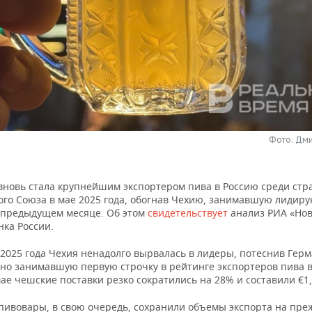
Фото: Дм
вновь стала крупнейшим экспортером пива в Россию среди стр
ого Союза в мае 2025 года, обогнав Чехию, занимавшую лидир
 предыдущем месяце. Об этом
свидетельствует
анализ РИА «Нов
нка России.
 2025 года Чехия ненадолго вырвалась в лидеры, потеснив Гер
но занимавшую первую строчку в рейтинге экспортеров пива в
ае чешские поставки резко сократились на 28% и составили €1,
пивовары, в свою очередь, сохранили объемы экспорта на пр