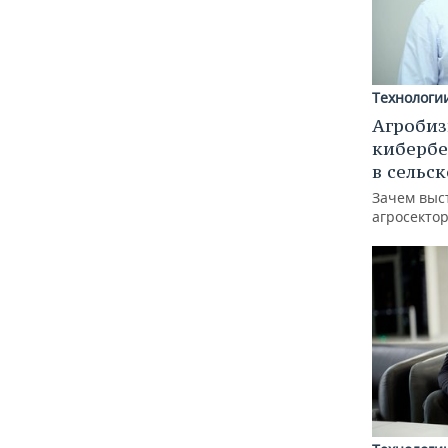
Технологи
Агробиз
кибербе
в сельс
Зачем выс
агросектор