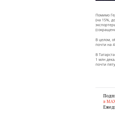
Помимо Ге
(на 15%, д
экспортеры
(сокращени
В целом, о
почти на 
В Татарста
1 млн дека
почти пят
Подп
в MA
Ежед