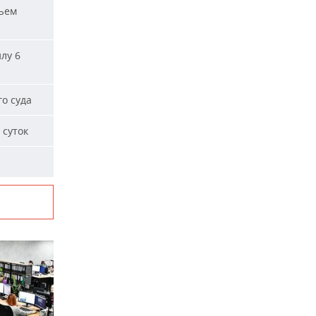
ъем
лу 6
о суда
 суток