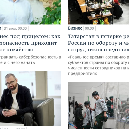
и
Бизнес
31 июл, 00:00
00:00
нес под прицелом: как
Татарстан в пятерке р
зопасность приходит
России по обороту и ч
кое хозяйство
сотрудников предпри
траивать кибербезопасность в
«Реальное время» составило 
е и с чего начать
субъектов страны по обороту 
численности сотрудников на 
предприятиях