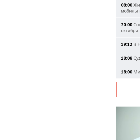
Жит
08:00
мобильн
Сог
20:00
октября
В Н
19:12
Суд
18:08
Мин
18:00