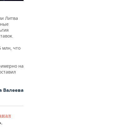
ли Литва
пные
ьгия
тавок.
6 млн, что
римерно на
составил
а Валеева
анал
.