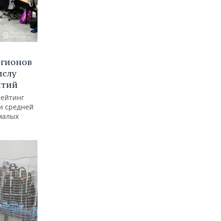
егионов
ислу
ятий
рейтинг
и средней
малых