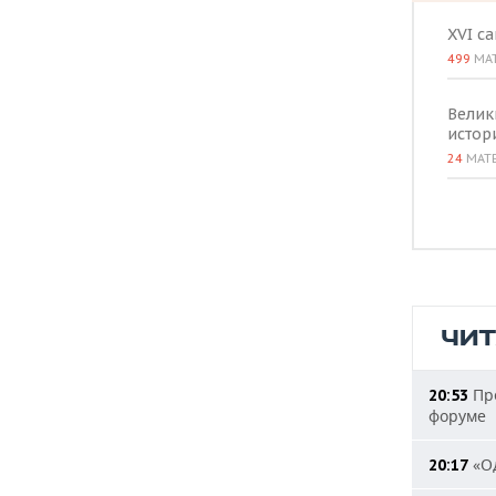
XVI с
499
МА
Велик
истор
24
МАТ
ЧИ
Пре
20:53
форуме
«Од
20:17