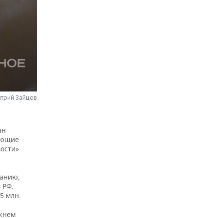
итрий Зайцев
ан
ующие
ости»
манию,
 РФ.
5 млн.
ежнем