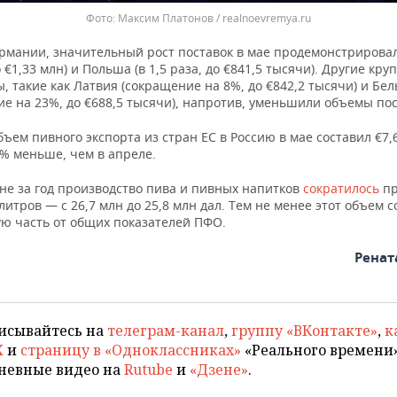
Максим Платонов / realnoevremya.ru
рмании, значительный рост поставок в мае продемонстрирова
о €1,33 млн) и Польша (в 1,5 раза, до €841,5 тысячи). Другие кру
, такие как Латвия (сокращение на 8%, до €842,2 тысячи) и Бел
е на 23%, до €688,5 тысячи), напротив, уменьшили объемы пос
бъем пивного экспорта из стран ЕС в Россию в мае составил €7,
4% меньше, чем в апреле.
не за год производство пива и пивных напитков
сократилось
п
литров — с 26,7 млн до 25,8 млн дал. Тем не менее этот объем 
ую часть от общих показателей ПФО.
Ренат
исывайтесь на
телеграм-канал
,
группу «ВКонтакте»
,
к
X
и
страницу в «Одноклассниках»
«Реального времени»
невные видео на
Rutube
и
«Дзене»
.